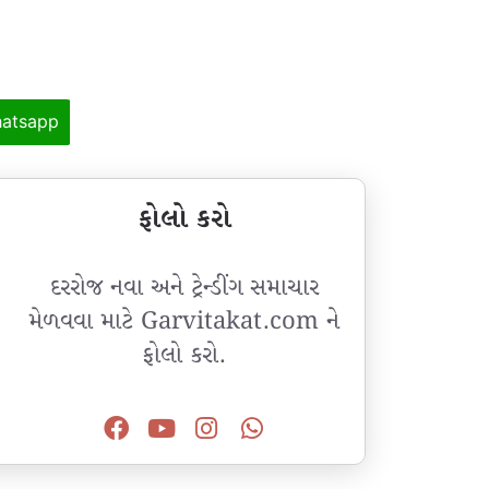
atsapp
ફોલો કરો
દરરોજ નવા અને ટ્રેન્ડીંગ સમાચાર
મેળવવા માટે Garvitakat.com ને
ફોલો કરો.