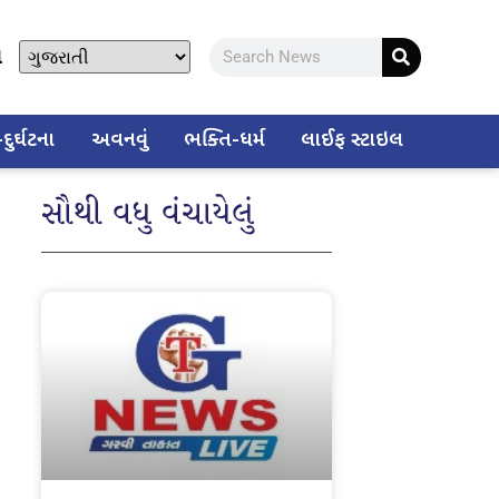
ો
ુર્ઘટના
અવનવું
ભક્તિ-ધર્મ
લાઈફ સ્ટાઇલ
સૌથી વધુ વંચાયેલું