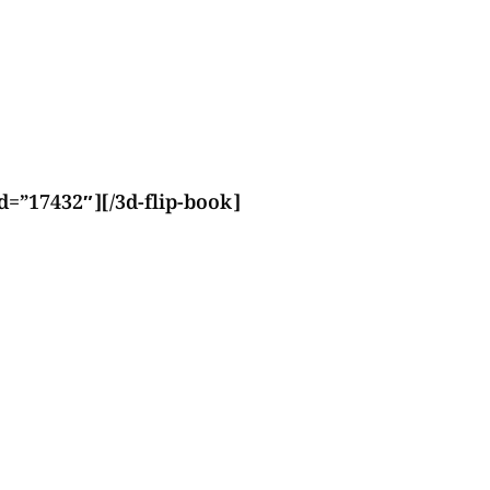
d=”17432″][/3d-flip-book]