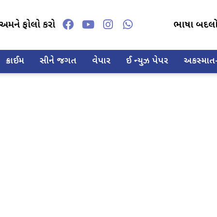
અમને ફોલો કરો
ભાષા બદલ
ક્રાઈમ
સીને જગત
વેપાર
ઈ ન્યુઝ પેપર
અકસ્માત-દ