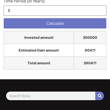
Time Period (in Years):
Invested amount
300000
Estimated Gain amount
90411
Total amount
390411