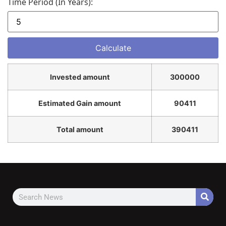
Time Period (in Years):
Invested amount
300000
Estimated Gain amount
90411
Total amount
390411