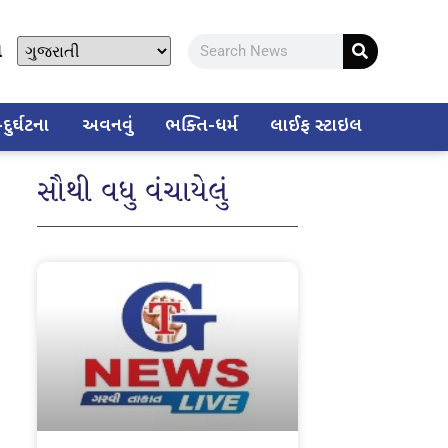
ો
ુર્ઘટના
અવનવું
ભક્તિ-ધર્મ
લાઈફ સ્ટાઇલ
સૌથી વધુ વંચાયેલું