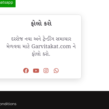
atsapp
ફોલો કરો
દરરોજ નવા અને ટ્રેન્ડીંગ સમાચાર
મેળવવા માટે Garvitakat.com ને
ફોલો કરો.
onditions