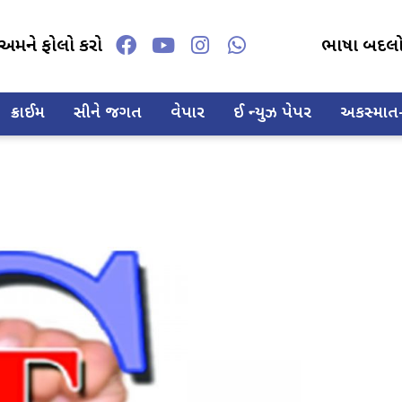
અમને ફોલો કરો
ભાષા બદલ
ક્રાઈમ
સીને જગત
વેપાર
ઈ ન્યુઝ પેપર
અકસ્માત-દ