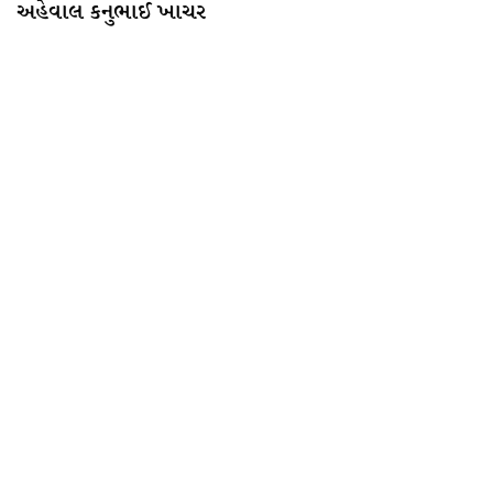
અહેવાલ કનુભાઈ ખાચર