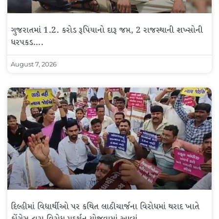
ગુજરાતમાં 1.2. કરોડ રૂપિયાનો દારૂ જપ્ત, 2 રાજસ્થાની શખ્સોની
ધરપકડ….
August 7, 2026
દિલ્હીમાં વિદ્યાર્થીઓ પર કથિત લાઠીચાર્જના વિરોધમાં થરાદ ખાતે