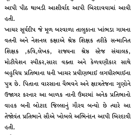
આપી પીઠ થાબડી આશીર્વાદ આપી બિરદાવવામાં આવી
હતી.
ખાચર સૂર્યદીપ જે મૂળ બરવાળા તાલુકાના ખાંભડા ગામના
વતની અને નેશનલ કક્ષાએ શ્રેષ્ઠ શિક્ષક તરીકે સન્માનિત
શિક્ષક ,કવિ,લેખક, રાજ્યના શ્રેષ્ઠ સ્ટેજ સંચાલક,
મોટીવેશન સ્પીકર,સારા વક્તા અને કેળવણીકાર સાથે
બહુવિધ પ્રતિભાના ધની ખાચર પ્રવીણભાઈ લગધીરભાઈના
પુત્ર છે. પિતાના વારસાના વૈભવને અને ક્ષાત્રતેજના ગુણોને
ઉજાગર કરનાર આ બાળક નાની ઉંમરમાં અનેક પ્રતિભાનો
વાહક બની બોટાદ જિલ્લાનું ગૌરવ બન્યો છે ત્યારે આ
તેજોવંત પ્રતિભાને સૌએ ખોબલે અભિનંદન આપી બિરદાવી
હતી.