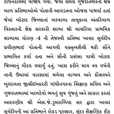
ટાઉનહોલમા યોજાય ગયો. જેમાં સમગ્ર ગુજરાતભરની શ્રેષ્ઠ
બાળ પ્રતિભાઓએ પોતાની આવડતના ઓજસ પાથર્યા હતાં
જેમાં બોટાદ જિલ્લાનાં બરવાળા તાલુકાના અંતરિયાળ
વિસ્તારની શ્રેષ્ઠ સરકારી શાળા શ્રી ચાચરિયા પ્રાથમિક
શાળામા ધોરણ -4 ની તેજસ્વી પ્રતિભા ખાચર સૂર્યદીપ
પ્રવીણભાઈ પોતાની આગવી વક્તૃત્વશૈલી થકી સૌને
પ્રભાવિત કર્યા હતા અને સૌની પ્રશંસા પામી બોટાદ
જિલ્લાનું ગૌરવ વધાર્યું હતું. ખાસ કરીને માત્ર નવ વર્ષની
નાની ઉંમરમાં વારસામાં મળેલા વાગ્મય અને કૌશલ્યને
બુરદાવતા જીસીઈઆરટી ગાંધીનગરના શિક્ષણ સચિવ અને
ગુજરાતભરમાં બાળદેવો ભવનું સુત્ર ગુંજતું અને સાકાર કરતાં
આદરણીય શ્રી એસ.જે.ડુમરાળિયા સર દ્વારા ખાચર
સૂર્યદીપની આ પ્રતિભાને રોકડ પુરસ્કાર, સુંદર શૈક્ષણિક કીટ