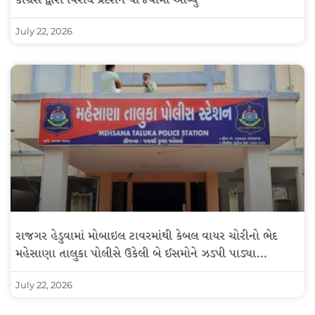
કોંગ્રેસ દ્વારા વિરોધ પ્રદર્શન યોજવામાં આવ્યું
July 22, 2026
રાજગર હેડુવામાં મોબાઇલ ટાવરમાંથી કેબલ વાયર ચોરીનો ભેદ
મહેસાણા તાલુકા પોલીસે ઉકેલી બે ઈસમોને ઝડપી પાડ્યા…
July 22, 2026