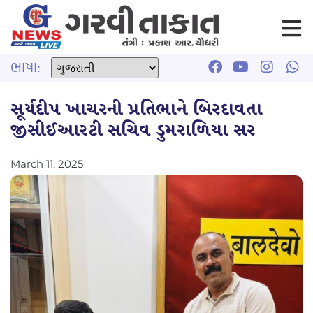
ભાષા:
સૂર્યદીપ ખાચરની પ્રતિભાને બિરદાવતા
જીસીઈઆરટી સચિવ ડુમરાળિયા સર
March 11, 2025