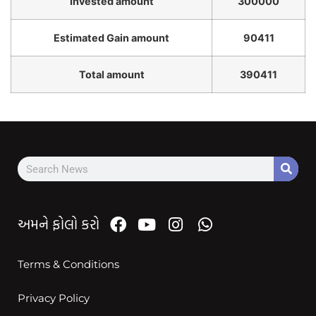
Invested amount
300000
Estimated Gain amount
90411
Total amount
390411
અમને ફોલો કરો
Terms & Conditions
Privacy Policy