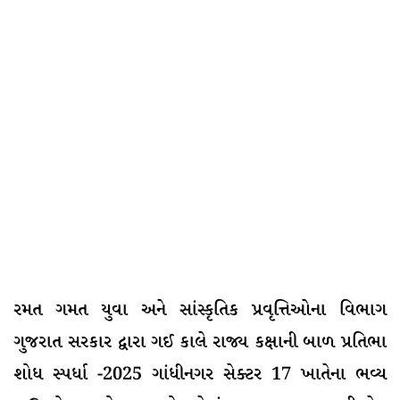
રમત ગમત યુવા અને સાંસ્કૃતિક પ્રવૃત્તિઓના વિભાગ
ગુજરાત સરકાર દ્વારા ગઈ કાલે રાજ્ય કક્ષાની બાળ પ્રતિભા
શોધ સ્પર્ધા -2025 ગાંધીનગર સેક્ટર 17 ખાતેના ભવ્ય