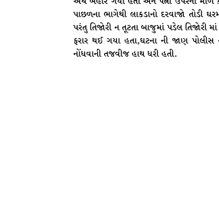
અર્થે બહાર ગયા હતા અને પત્ની ઉપરના માળે 
પાછળના ભાગેથી લાકડાનો દરવાજો તોડી ઘરમાં 
પરંતુ તિજોરી ન તૂટતા બાજુમાં પડેલ તિજોરી 
ફરાર થઈ ગયા હતા,ઘટના ની જાણ પોલીસ ને
નોંધવાની તજવીજ હાથ ધરી હતી.