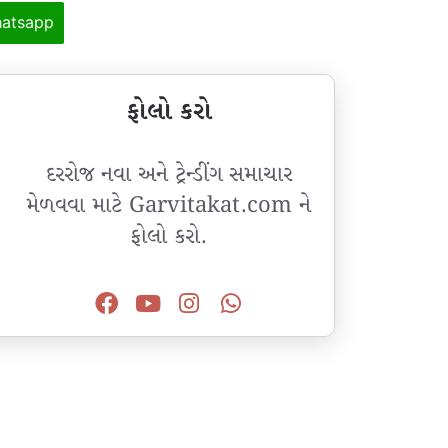
atsapp
ફોલો કરો
દરરોજ નવા અને ટ્રેન્ડીંગ સમાચાર
મેળવવા માટે Garvitakat.com ને
ફોલો કરો.