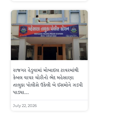
રાજગર હેડુવામાં મોબાઇલ ટાવરમાંથી
કેબલ વાયર ચોરીનો ભેદ મહેસાણા
તાલુકા પોલીસે ઉકેલી બે ઈસમોને ઝડપી
પાડ્યા…
July 22, 2026