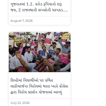
ગુજરાતમાં 1.2. કરોડ રૂપિયાનો દારૂ
જપ્ત, 2 રાજસ્થાની શખ્સોની ધરપકડ….
August 7, 2026
દિલ્હીમાં વિદ્યાર્થીઓ પર કથિત
લાઠીચાર્જના વિરોધમાં થરાદ ખાતે કોંગ્રેસ
દ્વારા વિરોધ પ્રદર્શન યોજવામાં આવ્યું
July 22, 2026