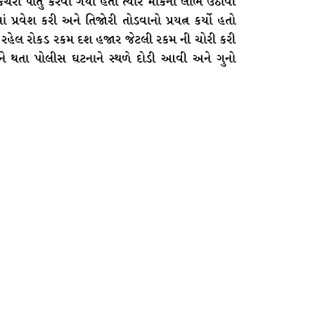
કચરા પોતુ કરવા ગયા હતા ત્યારે મોકનો લાભ ઉઠાવી
પ્રવેશ કરી અને તિજોરી તોડવાનો પ્રયત્ન કર્યો હતો
માં રહેલ રોકડ રકમ દશ હજાર જેટલી રકમ ની ચોરી કરી
 થતા પોલીસ ઘટનાને સ્થળે દોડી આવી અને ગુનો