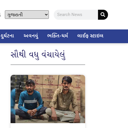
ો
ુર્ઘટના
અવનવું
ભક્તિ-ધર્મ
લાઈફ સ્ટાઇલ
સૌથી વધુ વંચાયેલું