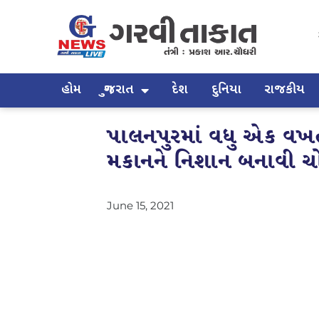
હોમ
ગુજરાત
દેશ
દુનિયા
રાજકીય
પાલનપુરમાં વધુ એક વખત
મકાનને નિશાન બનાવી ચો
June 15, 2021