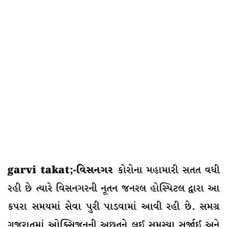
garvi takat;-વિસનગર
કોરોના મહામારી સતત વધી
રહી છે ત્યારે વિસનગરની નૂતન જનરલ હોસ્પિટલ દ્વારા આ
કપરા સમયમાં સેવા પુરી પાડવામાં આવી રહી છે. સમગ્ર
ગુજરાતમાં ઓક્સિજનની અછતને લઈ સમસ્યા સર્જાઈ અને