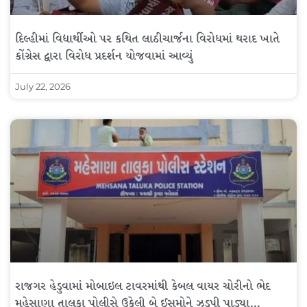
દિલ્હીમાં વિદ્યાર્થીઓ પર કથિત લાઠીચાર્જના વિરોધમાં થરાદ ખાતે
કોંગ્રેસ દ્વારા વિરોધ પ્રદર્શન યોજવામાં આવ્યું
July 22, 2026
રાજગર હેડુવામાં મોબાઇલ ટાવરમાંથી કેબલ વાયર ચોરીનો ભેદ
મહેસાણા તાલુકા પોલીસે ઉકેલી બે ઈસમોને ઝડપી પાડ્યા…