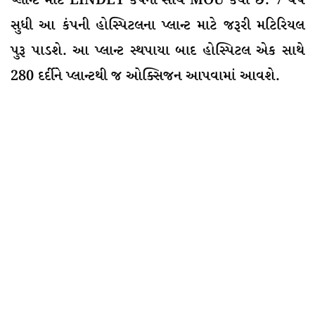
પ્લાન્ટ માટે LINDEY કંપની સાથે MOU કર્યા છે. 7 વર્ષ
સુધી આ કંપની હોસ્પિટલના પ્લાન્ટ માટે જરૂરી મટિરિયલ
પુરૂ પાડશે. આ પ્લાન્ટ સ્થપાયા બાદ હોસ્પિટલ એક સાથે
280 દર્દીને પ્લાન્ટથી જ ઓક્સિજન આપવામાં આવશે.