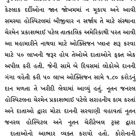
કેટલાક દર્દીઓના જાન જોખમમાં ન મૂકાય અને આવી
સમસ્યા હોસ્પિટલમાં બીજીવાર ન સર્જાય તે માટે સંસ્થાના
ચેરમેન પ્રકાશભાઈ પટેલ તાત્કાલિક અમેરિકાથી પરત આવી
આ મહામારીને નાથવા માટે ઓક્સિજન પ્લાન્ટ શરૂ કરવા
માટે ૫૦ લાખની જરૂર હોય તેઓએ દાતાઓને ફક્ત એક
અપીલ કરી હતી. જેની સામે બે દિવસમાં લોકોએ દાનની
ગંગા વહેતી કરી ૫૦ લાખ ઓક્સિજન સામે ૧.૮૦ કરોડનું
દાન મળતા તે ખરીદી લેવામાં આવ્યું હતું. નૂતન જનરલ
હોસ્પિટલના ચેરમેન પ્રકાશભાઈ પટેલે સરાહનીય કામ કરતાં
અને દાતાઓ દ્વારા મોટા દાનની સરવાણી વહાવતાં નૂતન
જનરલ હોસ્પિટલ અને નૂતન ચેરીટેબલ ટ્રસ્ટ દ્વારા
દાતાઓનો આભાર વ્યક્ત કરાયો હતો. કોરોનાની