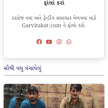
ફોલો કરો
દરરોજ નવા અને ટ્રેન્ડીંગ સમાચાર મેળવવા માટે
Garvitakat.com ને ફોલો કરો.
સૌથી વધુ વંચાયેલું