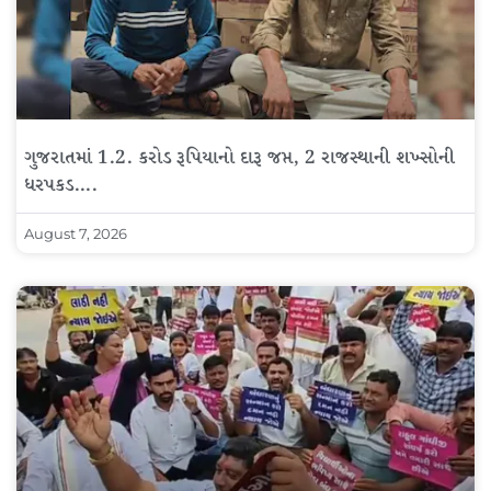
ગુજરાતમાં 1.2. કરોડ રૂપિયાનો દારૂ જપ્ત, 2 રાજસ્થાની શખ્સોની
ધરપકડ….
August 7, 2026