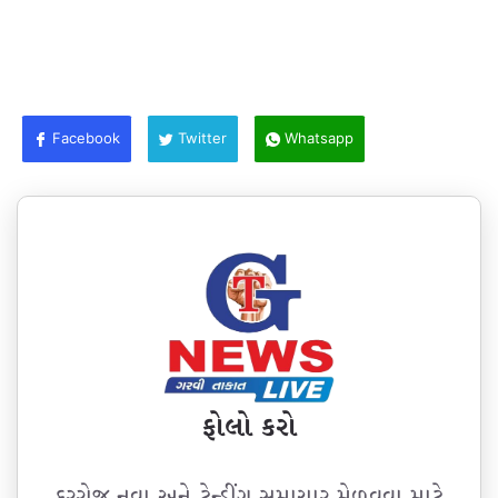
Facebook
Twitter
Whatsapp
ફોલો કરો
દરરોજ નવા અને ટ્રેન્ડીંગ સમાચાર મેળવવા માટે