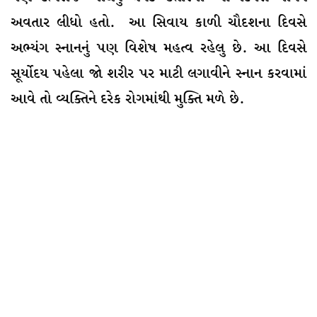
અવતાર લીધો હતો. આ સિવાય કાળી ચૌદશના દિવસે
અભ્યંગ સ્નાનનું પણ વિશેષ મહત્વ રહેલુ છે. આ દિવસે
સૂર્યોદય પહેલા જો શરીર પર માટી લગાવીને સ્નાન કરવામાં
આવે તો વ્યક્તિને દરેક રોગમાંથી મુક્તિ મળે છે.