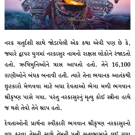
નરક ચતુર્દશી સાથે જોડાયેલી એક કથા એવી પણ છે કે,
જ્યારે દ્વાપર યુગમાં નરકાસુર નામનો રાક્ષસ લોકોને રંજાડતો
હતો. ઋષિમુનિઓને ત્રાસ આપતો હતો. તેને 16,100
રાણીઓને બંધક બનાવી હતી. ત્યારે તેના ભયાનક આતંકથી
છુટકારો મેળવવા માટે બધા દેવતાઓ ભેગા મળી ભગવાન
શ્રીકૃષ્ણ પાસે ગયા. પરંતુ નરકાસુરનું મૃત્યુ કોઈ સ્ત્રીના હાથે
જ થશે તેવો તેને શ્રાપ હતો.
દેવતાઓની પ્રાર્થના સ્વીકારી ભગવાન શ્રીકૃષ્ણ નરકાસુરનો
વધ કરવા તેમની સાથે તેમની પત્ની સત્યભામાને લઈ ગયા