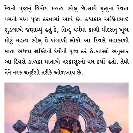
દેવની પૂજાનું વિશેષ મહત્વ રહેલું છે.સાથે મૃત્યુના દેવતા
યમની પણ પૂજા કરવામાં આવે છે. કથાકાર અશ્વિનભાઈ
શુક્લાએ જણાવ્યું હતું કે, હિન્દુ ધર્મમાં કાળી ચૌદસનું ખૂબ
મોટું મહત્વ રહેલું છે.બંગાળી લોકો આ દિવસે મહાકાળી
માતા અથવા શક્તિની દેવીની પૂજા કરે છે.શાસ્ત્રો અનુસાર
આ દિવસે કાળકા માતાએ નરકાસુરનો વધ કર્યો હતો. તેથી
તેને નરક ચતુર્દશી તરીકે ઓળખાય છે.