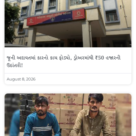
જૂની અદાવતમાં કારનો કાચ ફોડ્યો, ડ્રોઅરમાંથી ₹50 હજારની
ઉઠાંતરી!
August 8, 2026