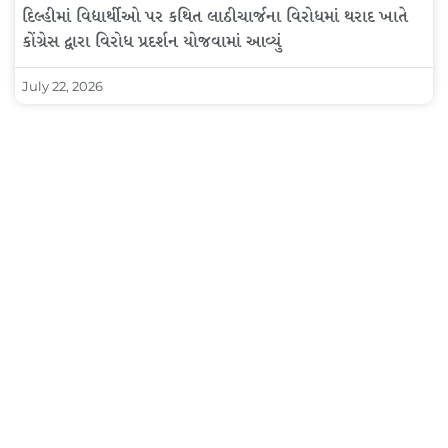
દિલ્હીમાં વિદ્યાર્થીઓ પર કથિત લાઠીચાર્જના વિરોધમાં થરાદ ખાતે
કોંગ્રેસ દ્વારા વિરોધ પ્રદર્શન યોજવામાં આવ્યું
July 22, 2026