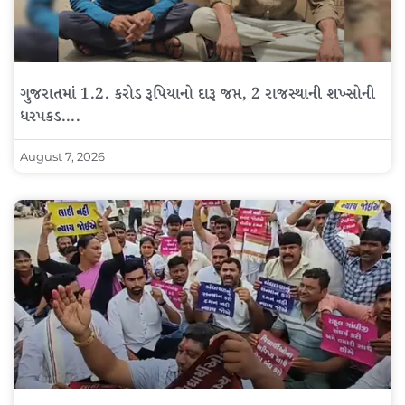
ગુજરાતમાં 1.2. કરોડ રૂપિયાનો દારૂ જપ્ત, 2 રાજસ્થાની શખ્સોની
ધરપકડ….
August 7, 2026