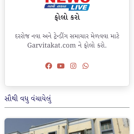
ફોલો કરો
દરરોજ નવા અને ટ્રેન્ડીંગ સમાચાર મેળવવા માટે
Garvitakat.com ને ફોલો કરો.
સૌથી વધુ વંચાયેલું