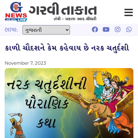
ભાષા:
કાળી ચૌદશને કેમ કહેવાય છે નરક ચતુર્દશી
November 7, 2023