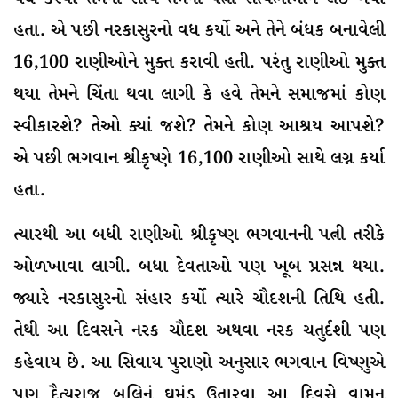
હતા. એ પછી નરકાસુરનો વધ કર્યો અને તેને બંધક બનાવેલી
16,100 રાણીઓને મુક્ત કરાવી હતી. પરંતુ રાણીઓ મુક્ત
થયા તેમને ચિંતા થવા લાગી કે હવે તેમને સમાજમાં કોણ
સ્વીકારશે? તેઓ ક્યાં જશે? તેમને કોણ આશ્રય આપશે?
એ પછી ભગવાન શ્રીકૃષ્ણે 16,100 રાણીઓ સાથે લગ્ન કર્યા
હતા.
ત્યારથી આ બધી રાણીઓ શ્રીકૃષ્ણ ભગવાનની પત્ની તરીકે
ઓળખાવા લાગી. બધા દેવતાઓ પણ ખૂબ પ્રસન્ન થયા.
જ્યારે નરકાસુરનો સંહાર કર્યો ત્યારે ચૌદશની તિથિ હતી.
તેથી આ દિવસને નરક ચૌદશ અથવા નરક ચતુર્દશી પણ
કહેવાય છે. આ સિવાય પુરાણો અનુસાર ભગવાન વિષ્ણુએ
પણ દૈત્યરાજ બલિનું ઘમંડ ઉતારવા આ દિવસે વામન