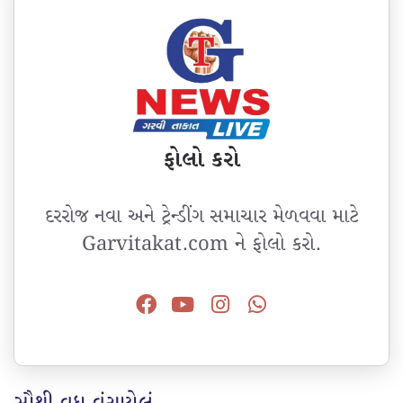
ફોલો કરો
દરરોજ નવા અને ટ્રેન્ડીંગ સમાચાર મેળવવા માટે
Garvitakat.com ને ફોલો કરો.