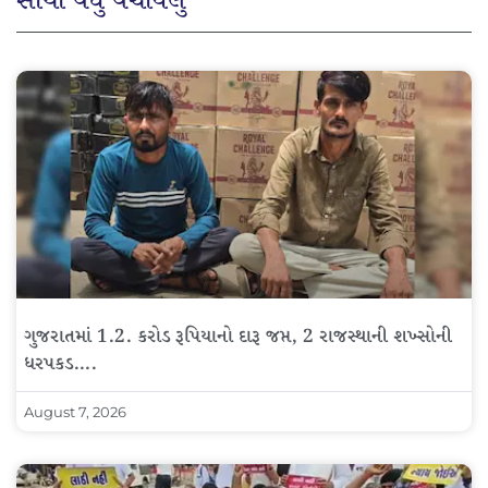
સૌથી વધુ વંચાયેલું
ગુજરાતમાં 1.2. કરોડ રૂપિયાનો દારૂ જપ્ત, 2 રાજસ્થાની શખ્સોની
ધરપકડ….
August 7, 2026