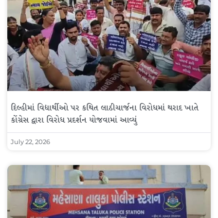
દિલ્હીમાં વિદ્યાર્થીઓ પર કથિત લાઠીચાર્જના વિરોધમાં થરાદ ખાતે
કોંગ્રેસ દ્વારા વિરોધ પ્રદર્શન યોજવામાં આવ્યું
July 22, 2026