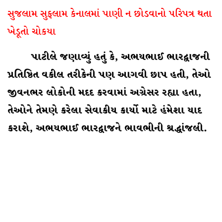
સુજલામ સુફલામ કેનાલમાં પાણી ન છોડવાનો પરિપત્ર થતા
ખેડૂતો ચોકયા
પાટીલે જણાવ્યું હતું કે, અભયભાઈ ભારદ્વાજની
પ્રતિષ્ઠિત વકીલ તરીકેની પણ આગવી છાપ હતી, તેઓ
જીવનભર લોકોની મદદ કરવામાં અગ્રેસર રહ્યા હતા,
તેઓને તેમણે કરેલા સેવાકીય કાર્યો માટે હંમેશા યાદ
કરાશે, અભયભાઈ ભારદ્વાજને ભાવભીની શ્રદ્ધાંજલી.