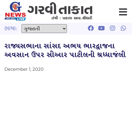
ભાષા:
રાજ્યસભાના સાંસદ અભય ભારદ્વાજના
અવસાન ઉપર સીઆર પાટીલની શ્રધ્ધાજંલી
December 1, 2020