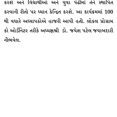
કરશે અને વિદ્યાર્થીઓ અને યુવા પેઢીમાં તેને સ્થાપિત
કરવાની રીતો પર ધ્યાન કેન્દ્રિત કરશે. આ કાર્યક્રમમાં 100
થી વધારે અધ્યાપકોએ હાજરી આપી હતી. લોકલ પ્રોગ્રામ
કો ઓર્ડીનેટર તરીકે અધ્યક્ષશ્રી ડો. જયેશ પટેલ જવાબદારી
નીભવેલ.