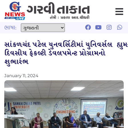
ભાષા:
સાંકળચંદ પટેલ યુનવર્સિટીમાં યુનિવર્સલ હ્યુમન
દિવસીય ફેકલ્ટી ડેવલપમેન્ટ પ્રોગ્રામનો
શુભારંભ
January 11, 2024