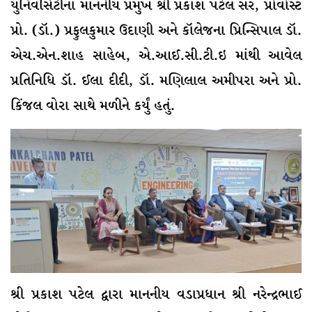
યુનિવર્સિટીના માનનીય પ્રમુખ શ્રી પ્રકાશ પટેલ સર, પ્રોવોસ્ટ
પ્રો. (ડૉ.) પ્રફુલકુમાર ઉદાણી અને કૉલેજના પ્રિન્સિપાલ ડૉ.
એચ.એન.શાહ સાહેબ, એ.આઈ.સી.ટી.ઇ માંથી આવેલ
પ્રતિનિધિ ડૉ. ઈલા દીદી, ડૉ. મણિલાલ અમીપરા અને પ્રો.
કિંજલ વોરા સાથે મળીને કર્યું હતું.
શ્રી પ્રકાશ પટેલ દ્વારા માનનીય વડાપ્રધાન શ્રી નરેન્દ્રભાઈ