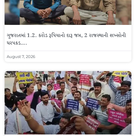
ગુજરાતમાં 1.2. કરોડ રૂપિયાનો દારૂ જપ્ત, 2 રાજસ્થાની શખ્સોની
ધરપકડ….
August 7, 2026