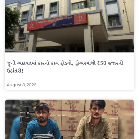
જૂની અદાવતમાં કારનો કાચ ફોડ્યો, ડ્રોઅરમાંથી ₹50 હજારની
ઉઠાંતરી!
August 8, 2026