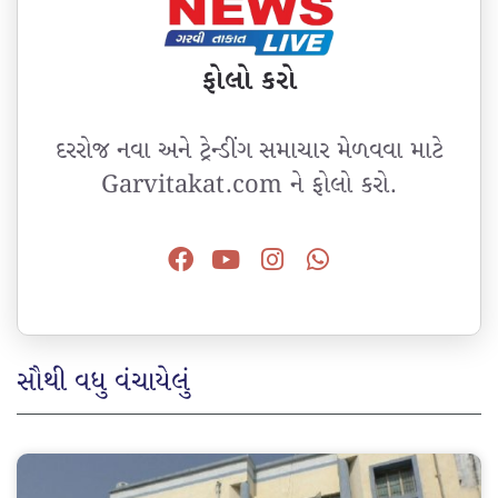
ફોલો કરો
દરરોજ નવા અને ટ્રેન્ડીંગ સમાચાર મેળવવા માટે
Garvitakat.com ને ફોલો કરો.
સૌથી વધુ વંચાયેલું