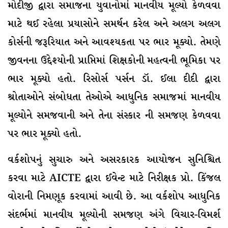
મોદીજી દ્વારા સમાજના યુવાનોમાં માનવીય મૂલ્યો કેળવવા
માટે થઈ રહેલા પ્રયાસોને સમર્થન કરેલ અને અલગ અલગ
કોર્સની જરૂરિયાત અને આવશ્યકતા પર ભાર મૂક્યો. તેમણે
જીવનના ઉદ્દેશ્યોની પ્રાપ્તિમાં શિક્ષકોની મહત્વની ભૂમિકા પર
ભાર મૂક્યો હતો. રિસોર્સ પર્સન ડૉ. ઈલા દીદી દ્વારા
શ્રોતાઓને સંબોધતા તેઓએ આધુનિક સમાજમાં માનવીય
મૂલ્યોને સમજવાની અને તેના સંસ્કાર ની સમજણ કેળવવા
પર ભાર મૂક્યો હતો.
વર્કશોપનું સુચારુ અને અસરકારક આયોજન સુનિશ્ચિત
કરવા માટે AICTE દ્વારા ઈવેન્ટ માટે નિરીક્ષક પ્રો. કિંજલ
વોરાની નિમણૂક કરવામાં આવી છે. આ વર્કશોપ આધુનિક
સંદર્ભમાં માનવીય મૂલ્યોની સમજણ અંગે વિચાર-વિમર્શ