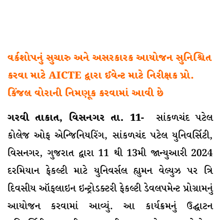
વર્કશોપનું સુચારુ અને અસરકારક આયોજન સુનિશ્ચિત
કરવા માટે AICTE દ્વારા ઈવેન્ટ માટે નિરીક્ષક પ્રો.
કિંજલ વોરાની નિમણૂક કરવામાં આવી છે
ગરવી તાકાત, વિસનગર તા. 11-
સાંકળચંદ પટેલ
કોલેજ ઓફ એન્જિનિયરિંગ, સાંકળચંદ પટેલ યુનિવર્સિટી,
વિસનગર, ગુજરાત દ્વારા 11 થી 13મી જાન્યુઆરી 2024
દરમિયાન ફેકલ્ટી માટે યુનિવર્સલ હ્યુમન વેલ્યુઝ પર ત્રિ
દિવસીય ઑફલાઇન ઇન્ટ્રોડક્ટરી ફેકલ્ટી ડેવલપમેન્ટ પ્રોગ્રામનું
આયોજન કરવામાં આવ્યું. આ કાર્યક્રમનું ઉદ્ઘાટન