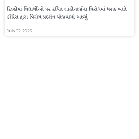
દિલ્હીમાં વિદ્યાર્થીઓ પર કથિત લાઠીચાર્જના વિરોધમાં થરાદ ખાતે
કોંગ્રેસ દ્વારા વિરોધ પ્રદર્શન યોજવામાં આવ્યું
July 22, 2026