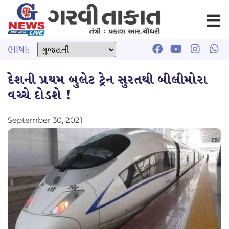
ભાષા:
દેશની પ્રથમ બુલેટ ટ્રેન સુરતથી બીલીમોરા
વચ્ચે દોડશે !
September 30, 2021