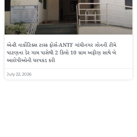
એન્ટી નાર્કોટિક્સ ટાસ્ક ફોર્સ-ANTF ગાંધીનગર ઝોનની ટીમે
પાટણના ડેર ગામ પાસેથી 2 કિલો 10 ગ્રામ અફીણ સાથે બે
આરોપીઓની ધરપકડ કરી
July 22, 2026