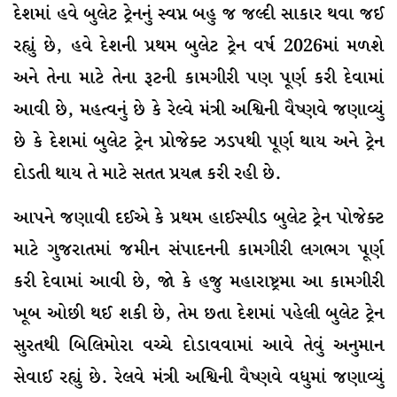
દેશમાં હવે બુલેટ ટ્રેનનું સ્વપ્ન બહુ જ જલ્દી સાકાર થવા જઈ
રહ્યું છે, હવે દેશની પ્રથમ બુલેટ ટ્રેન વર્ષ 2026માં મળશે
અને તેના માટે તેના રૂટની કામગીરી પણ પૂર્ણ કરી દેવામાં
આવી છે, મહત્વનું છે કે રેલ્વે મંત્રી અશ્વિની વૈષ્ણવે જણાવ્યું
છે કે દેશમાં બુલેટ ટ્રેન પ્રોજેક્ટ ઝડપથી પૂર્ણ થાય અને ટ્રેન
દોડતી થાય તે માટે સતત પ્રયત્ન કરી રહી છે.
આપને જણાવી દઈએ કે પ્રથમ હાઈસ્પીડ બુલેટ ટ્રેન પોજેક્ટ
માટે ગુજરાતમાં જમીન સંપાદનની કામગીરી લગભગ પૂર્ણ
કરી દેવામાં આવી છે, જાે કે હજુ મહારાષ્ટ્રમા આ કામગીરી
ખૂબ ઓછી થઈ શકી છે, તેમ છતા દેશમાં પહેલી બુલેટ ટ્રેન
સુરતથી બિલિમોરા વચ્ચે દોડાવવામાં આવે તેવું અનુમાન
સેવાઈ રહ્યું છે. રેલવે મંત્રી અશ્વિની વૈષ્ણવે વધુમાં જણાવ્યું