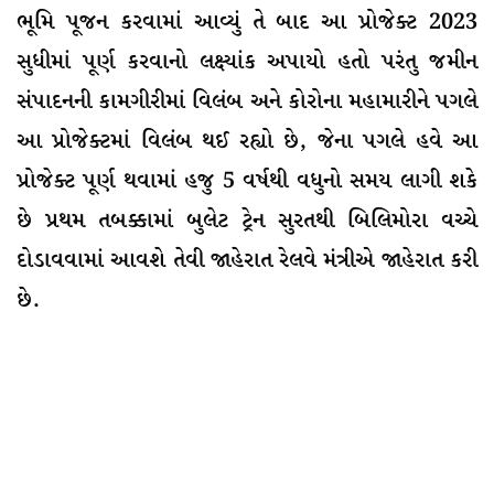
ભૂમિ પૂજન કરવામાં આવ્યું તે બાદ આ પ્રોજેક્ટ 2023
સુધીમાં પૂર્ણ કરવાનો લક્ષ્યાંક અપાયો હતો પરંતુ જમીન
સંપાદનની કામગીરીમાં વિલંબ અને કોરોના મહામારીને પગલે
આ પ્રોજેક્ટમાં વિલંબ થઈ રહ્યો છે, જેના પગલે હવે આ
પ્રોજેક્ટ પૂર્ણ થવામાં હજુ 5 વર્ષથી વધુનો સમય લાગી શકે
છે પ્રથમ તબક્કામાં બુલેટ ટ્રેન સુરતથી બિલિમોરા વચ્ચે
દોડાવવામાં આવશે તેવી જાહેરાત રેલવે મંત્રીએ જાહેરાત કરી
છે.