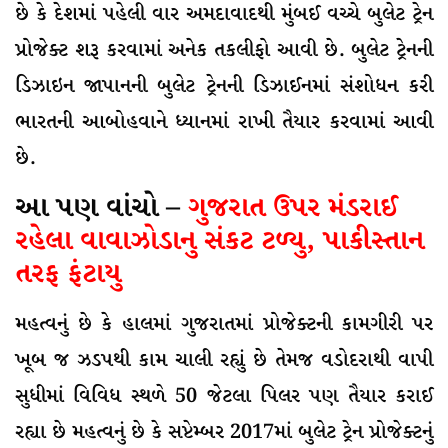
છે કે દેશમાં પહેલી વાર અમદાવાદથી મુંબઈ વચ્ચે બુલેટ ટ્રેન
પ્રોજેક્ટ શરૂ કરવામાં અનેક તકલીફો આવી છે. બુલેટ ટ્રેનની
ડિઝાઇન જાપાનની બુલેટ ટ્રેનની ડિઝાઈનમાં સંશોધન કરી
ભારતની આબોહવાને ધ્યાનમાં રાખી તૈયાર કરવામાં આવી
છે.
આ પણ વાંચો –
ગુજરાત ઉપર મંડરાઈ
રહેલા વાવાઝોડાનુ સંકટ ટળ્યુ, પાકીસ્તાન
તરફ ફંટાયુ
મહત્વનું છે કે હાલમાં ગુજરાતમાં પ્રોજેક્ટની કામગીરી પર
ખૂબ જ ઝડપથી કામ ચાલી રહ્યું છે તેમજ વડોદરાથી વાપી
સુધીમાં વિવિધ સ્થળે 50 જેટલા પિલર પણ તૈયાર કરાઈ
રહ્યા છે મહત્વનું છે કે સપ્ટેમ્બર 2017માં બુલેટ ટ્રેન પ્રોજેક્ટનું