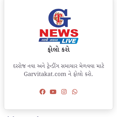
ફોલો કરો
દરરોજ નવા અને ટ્રેન્ડીંગ સમાચાર મેળવવા માટે
Garvitakat.com ને ફોલો કરો.