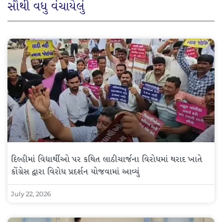
સૌથી વધુ વંચાયેલું
દિલ્હીમાં વિદ્યાર્થીઓ પર કથિત લાઠીચાર્જના વિરોધમાં થરાદ ખાતે
કોંગ્રેસ દ્વારા વિરોધ પ્રદર્શન યોજવામાં આવ્યું
July 22, 2026