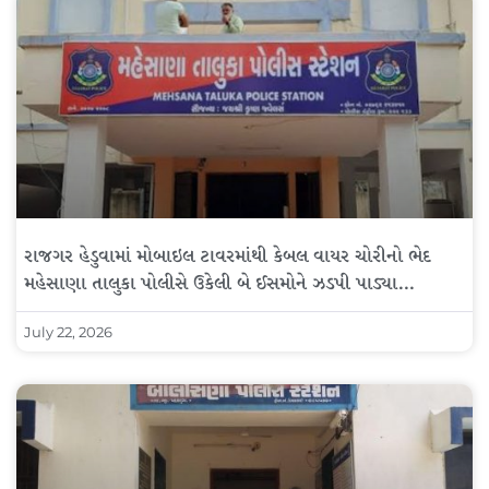
રાજગર હેડુવામાં મોબાઇલ ટાવરમાંથી કેબલ વાયર ચોરીનો ભેદ
મહેસાણા તાલુકા પોલીસે ઉકેલી બે ઈસમોને ઝડપી પાડ્યા…
July 22, 2026