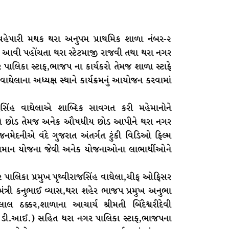
 વહેપારી મથક થરા અનુપમ પ્રાથમિક શાળા નંબર-૨
્યે આવી પહોંચતા થરા સ્ટેટમાજી રાજવી તથા થરા નગર
ર પાલિકા સ્ટાફ,ભાજપ ના કાર્યકરો તેમજ શાળા સ્ટાફે
હ વાઘેલાના અધ્યક્ષ સ્થાને કાર્યક્રમનું આયોજન કરવામાં
ન્દ્રસિંહ વાઘેલાએ શાબ્દિક સાવગત કરી મહેમાનોને
ુલસીનો છોડ તેમજ અનેક ઔષધીય છોડ આપીને થરા નગર
નમેદનીએ વંદે ગુજરાત અંતર્ગત ટુંકી વિડિઓ ફિલ્મ
યમાન યોજના જેવી અનેક યોજનાઓના લાભાર્થીઓને
ર પાલિકા પ્રમુખ પૃથ્વીરાજસિંહ વાઘેલા,ચીફ ઓફિસર
ત્રી કનુભાઈ વ્યાસ,થરા શહેર ભાજપ પ્રમુખ અનુભા
ાલ ઠક્કર,શાળાના આચાર્ય શ્રીમતી બિંદેશ્વરીદેવી
(ડી.આઈ.) સહિત થરા નગર પાલિકા સ્ટાફ,ભાજપના