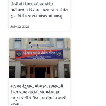
દિલ્હીમાં વિદ્યાર્થીઓ પર કથિત
લાઠીચાર્જના વિરોધમાં થરાદ ખાતે કોંગ્રેસ
દ્વારા વિરોધ પ્રદર્શન યોજવામાં આવ્યું
July 22, 2026
રાજગર હેડુવામાં મોબાઇલ ટાવરમાંથી
કેબલ વાયર ચોરીનો ભેદ મહેસાણા
તાલુકા પોલીસે ઉકેલી બે ઈસમોને ઝડપી
પાડ્યા…