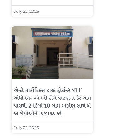
July 22, 2026
એન્ટી નાર્કોટિક્સ ટાસ્ક ફોર્સ-ANTF
ગાંધીનગર ઝોનની ટીમે પાટણના ડેર ગામ
પાસેથી 2 કિલો 10 ગ્રામ અફીણ સાથે બે
આરોપીઓની ધરપકડ કરી
July 22, 2026