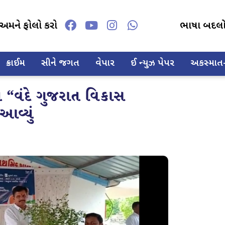
અમને ફોલો કરો
ભાષા બદલ
ક્રાઈમ
સીને જગત
વેપાર
ઈ ન્યુઝ પેપર
અકસ્માત-દ
તે “વંદે ગુજરાત વિકાસ
આવ્યું