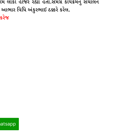
ામ લોકો હાજર રહ્યા હતા.સમગ્ર કાર્યક્રમનું સંચાલન
 આભાર વિધિ અંકુરભાઈ ઠક્કરે કરેલ.
ંકરેજ
atsapp