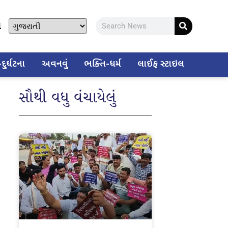
ો
ુર્ઘટના
અવનવું
ભક્તિ-ધર્મ
લાઈફ સ્ટાઇલ
સૌથી વધુ વંચાયેલું