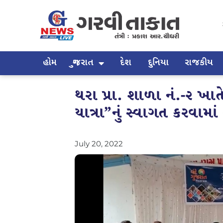
હોમ
ગુજરાત
દેશ
દુનિયા
રાજકીય
થરા પ્રા. શાળા નં.-૨ ખા
યાત્રા”નું સ્વાગત કરવામાં 
July 20, 2022