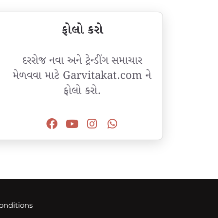
ફોલો કરો
દરરોજ નવા અને ટ્રેન્ડીંગ સમાચાર
મેળવવા માટે Garvitakat.com ને
ફોલો કરો.
onditions