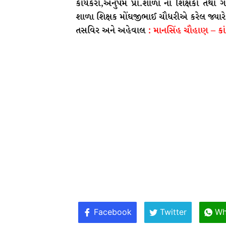
કાર્યકરો,અનુપમ પ્રા.શાળા ના શિક્ષકો તથા ગ
શાળા શિક્ષક મોંઘજીભાઈ ચૌધરીએ કરેલ જ્યારે
તસવિર અને અહેવાલ
: માનસિંહ ચૌહાણ – કા
Facebook
Twitter
Wh