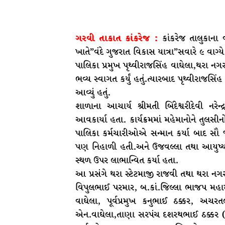
ગરવી તાકાત કાંકરેજ :
કાંકરેજ તાલુકાના
ખાતે”વંદે ગુજરાત વિકાસ યાત્રા”સવારે ૯ વાગ
પાલિકા પ્રમુખ પૃથ્વીરાજસિંહ વાઘેલા,થરા નગ
ભવ્ય સ્વાગત કર્યું હતું.ત્યારબાદ પૃથ્વીરાજસિં
આવ્યું હતું.
શાળાના આચાર્ય શ્રીમતી બિંદેશ્વરીદેવી નરે
આવકાર્યા હતા. કાર્યક્રમમાં મહેમાનોને ત
પાલિકા કર્મચારીઓએ સન્માન કર્યા બાદ સૌ જ
પણ નિહાળી હતી.અને ઉજવલ્લા તથા આયુષ્
સ્થળ ઉપર લાભાન્વિત કર્યા હતા.
આ પ્રસંગે થરા સ્ટેટમાજી રાજવી તથા થરા નગ
વિપુલભાઈ પરમાર, બ.કાં.જિલ્લા ભાજપ મહામં
વાઘેલા, પૂર્વપ્રમુખ કનુભાઈ ઠક્કર, અચરતલ
એન.વાઘેલા,તાણા સરપંચ દશરથભાઈ ઠક્કર 