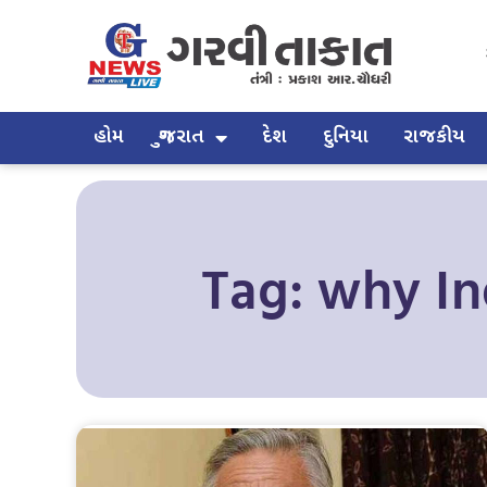
હોમ
ગુજરાત
દેશ
દુનિયા
રાજકીય
Tag: why In