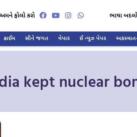
અમને ફોલો કરો
ભાષા બદલ
ક્રાઈમ
સીને જગત
વેપાર
ઈ ન્યુઝ પેપર
અકસ્માત-દ
dia kept nuclear b