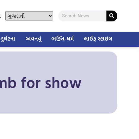
ો
ુર્ઘટના
અવનવું
ભક્તિ-ધર્મ
લાઈફ સ્ટાઇલ
omb for show