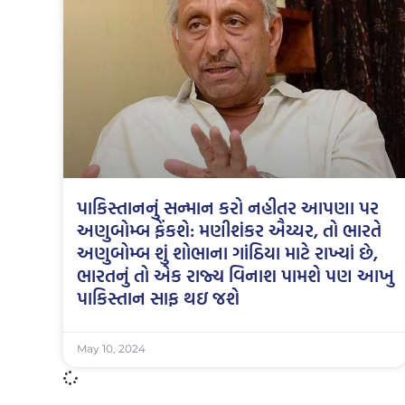
પાકિસ્તાનનું સન્માન કરો નહીતર આપણા પર
અણુબોમ્બ ફેંકશે: મણીશંકર ઐય્યર, તો ભારતે
અણુબોમ્બ શું શોભાના ગાંઠિયા માટે રાખ્યાં છે,
ભારતનું તો એક રાજ્ય વિનાશ પામશે પણ આખુ
પાકિસ્તાન સાફ થઇ જશે
May 10, 2024