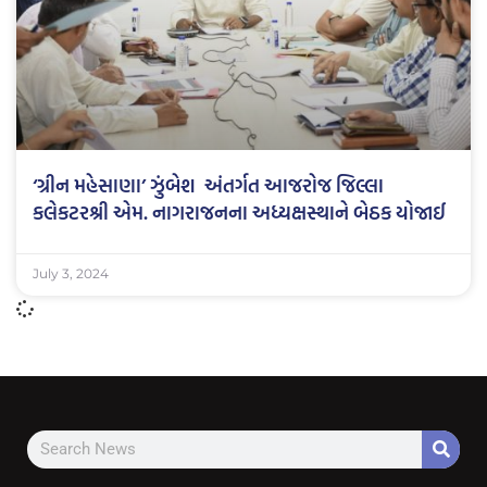
‘ગ્રીન મહેસાણા’ ઝુંબેશ અંતર્ગત આજરોજ જિલ્લા
કલેકટરશ્રી એમ. નાગરાજનના અધ્યક્ષસ્થાને બેઠક યોજાઈ
July 3, 2024