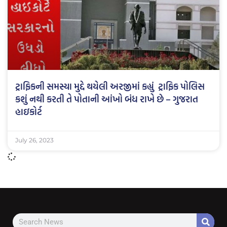
ટ્રાફિકની સમસ્યા મુદ્દે થયેલી અરજીમાં કહ્યું ટ્રાફિક પોલિસ
કશું નથી કરતી તે પોતાની આંખો બંધ રાખે છે – ગુજરાત
હાઇકોર્ટ
July 26, 2023