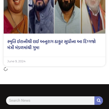
સ્મૃતિ ઈરાનીથી લઈ અનુરાગ ઠાકુર સુધીના આ દિગ્ગજો
મંત્રી મંડળમાંથી ગુમ!
June 9, 2024