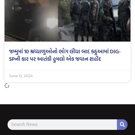
જમ્મુમાં 10 શ્રધ્ધાળુઓનો ભોગ લીધા બાદ કઠુઆમાં DIG-
SPની કાર પર આતંકી હુમલો એક જવાન શહીદ
June 12, 2024