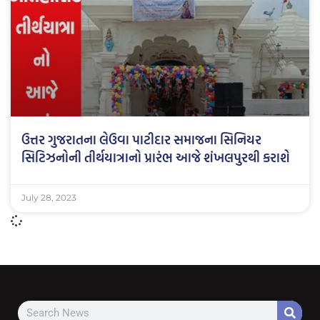
ઉત્તર ગુજરાતના લેઉવા પાટીદાર સમાજના સિનિયર
સિટિઝનોની તીર્થયાત્રાનો પ્રારંભ આજે શંખલપુરથી કરાશે
July 28, 2023