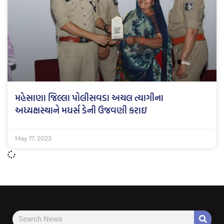
મહેસાણા જિલ્લા પોલીસવડા અચલ ત્યાગીના
અધ્યક્ષસ્થાને મધર્સ ડેની ઉજવણી કરાઇ
May 17, 2023