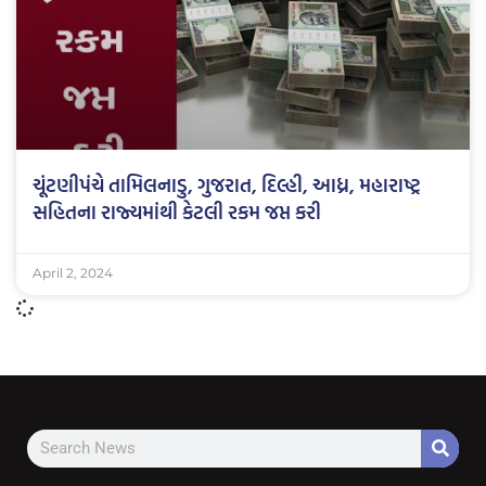
ચૂંટણીપંચે તામિલનાડુ, ગુજરાત, દિલ્હી, આધ્ર, મહારાષ્ટ્ર
સહિતના રાજ્યમાંથી કેટલી રકમ જપ્ત કરી
April 2, 2024