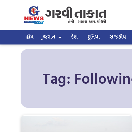
હોમ
ગુજરાત
દેશ
દુનિયા
રાજકીય
Tag: Followin