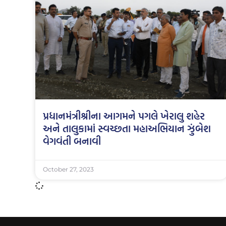
પ્રધાનમંત્રીશ્રીના આગમને પગલે ખેરાલુ શહેર
અને તાલુકામાં સ્વચ્છતા મહાઅભિયાન ઝુંબેશ
વેગવંતી બનાવી
October 27, 2023