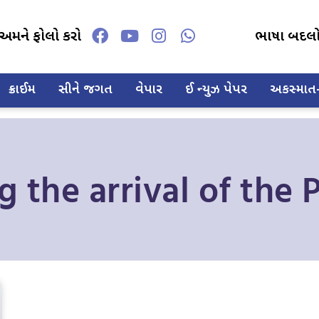
અમને ફોલો કરો
ભાષા બદલ
ક્રાઈમ
સીને જગત
વેપાર
ઈ ન્યુઝ પેપર
અકસ્માત-દ
g the arrival of the 