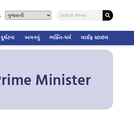
ો
ુર્ઘટના
અવનવું
ભક્તિ-ધર્મ
લાઈફ સ્ટાઇલ
Prime Minister