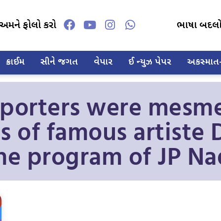
અમને ફોલો કરો
ભાષા બદલ
ક્રાઈમ
સીને જગત
વેપાર
ઈ ન્યુઝ પેપર
અકસ્માત-દ
pporters were mesme
s of famous artiste
the program of JP Na