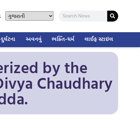
ો
ુર્ઘટના
અવનવું
ભક્તિ-ધર્મ
લાઈફ સ્ટાઇલ
rized by the
 Divya Chaudhary
dda.