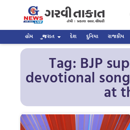
હોમ
ગુજરાત
દેશ
દુનિયા
રાજકીય
Tag: BJP su
devotional song
at 