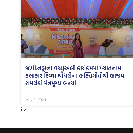
જે.પી.નડ્ડાના વચ્યુઅલી કાર્યક્રમમાં ખ્યાતનામ
કલાકાર દિવ્યા ચૌધરીના ભક્તિગીતોથી ભાજપ
સમર્થકો મંત્રમુગ્ધ બન્યાં
May 2, 2024