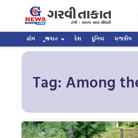
હોમ
ગુજરાત
દેશ
દુનિયા
રાજકીય
Tag: Among the 