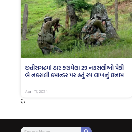
છતીસગઢમાં ઠાર કરાયેલા 29 નકસલીઓ પૈકી
બે નકસલી કમાન્ડર પર હતું રપ લાખનું ઇનામ
April 17, 2024