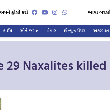
અમને ફોલો કરો
ભાષા બદલ
ક્રાઈમ
સીને જગત
વેપાર
ઈ ન્યુઝ પેપર
અકસ્માત-દ
29 Naxalites killed