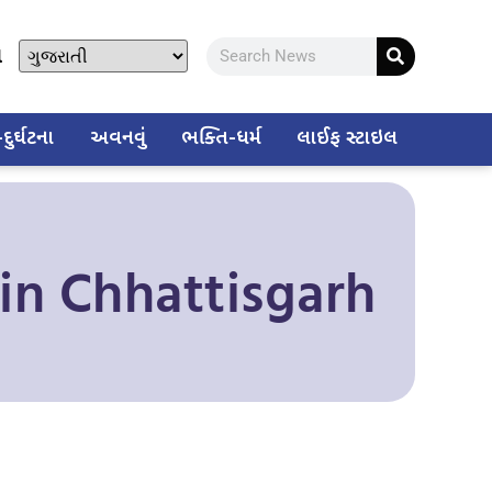
ો
ુર્ઘટના
અવનવું
ભક્તિ-ધર્મ
લાઈફ સ્ટાઇલ
 in Chhattisgarh