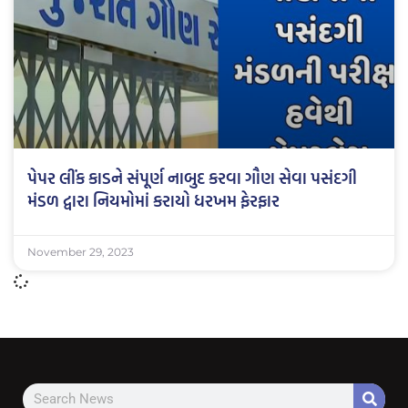
પેપર લીંક કાડને સંપૂર્ણ નાબુદ કરવા ગૌણ સેવા પસંદગી
મંડળ દ્વારા નિયમોમાં કરાયો ધરખમ ફેરફાર
November 29, 2023