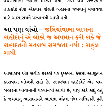
વચગાળાના જામીન માંગ્યા હતા. ગયા વર્ષે રાજસ્થાન
હાઇકોર્ટે રોજ એકવાર જેલની બહારના જમવાનું મંગાવવા
માટે આસારામને પરવાનગી આપી હતી.
આ પણ વાંચો –
જલિયાંવાલા બાગના
શહીદોનું એ લોકો જ અપમાન કરી શકે જે
શહાદતનો મતલબ સમજતા નથી : રાહુલ
ગાંધી
આસારામ એક સગીર છોકરી પર દુષ્કર્મના કેસમાં આજીવન
કારાવાસ ભોગવી રહ્યો છે. રાજસ્થાન હાઇકોર્ટે એક વાર
બહારના ખાવાનાની પરવાનગી આપી છે, પણ કોર્ટે કહ્યું હતું
કે જમવાનું આસારામને આપતા પહેલાં જેલ અધિકારી પુરી