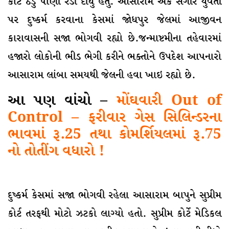
કોર્ટે ઠંડુ પાણી રેડી દીધું હતું. આસારામ એક સગીર યુવતી
પર દુષ્કર્મ કરવાના કેસમાં જાેધપુર જેલમાં આજીવન
કારાવાસની સજા ભોગવી રહ્યો છે.જન્માષ્ટમીના તહેવારમાં
હજારો લોકોની ભીડ ભેગી કરીને ભક્તોને ઉપદેશ આપનારો
આસારામ લાંબા સમયથી જેલની હવા ખાઇ રહ્યો છે.
આ પણ વાંચો –
મોંઘવારી Out of
Control – ફરીવાર ગેસ સિલિન્ડરના
ભાવમાં રૂ.25 તથા કોમર્શિયલમાં રૂ.75
નો તોતીંગ વધારો !
દુષ્કર્મ કેસમાં સજા ભોગવી રહેલા આસારામ બાપુને સુપ્રીમ
કોર્ટ તરફથી મોટો ઝટકો લાગ્યો હતો. સુપ્રીમ કોર્ટે મેડિકલ