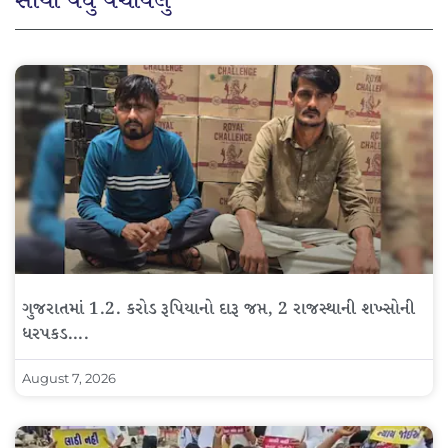
સૌથી વધુ વંચાયેલું
ગુજરાતમાં 1.2. કરોડ રૂપિયાનો દારૂ જપ્ત, 2 રાજસ્થાની શખ્સોની
ધરપકડ….
August 7, 2026