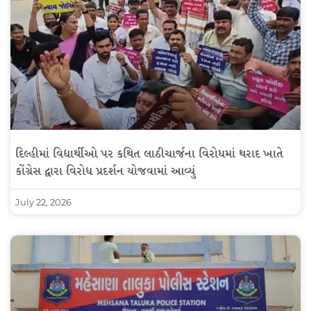
દિલ્હીમાં વિદ્યાર્થીઓ પર કથિત લાઠીચાર્જના વિરોધમાં થરાદ ખાતે
કોંગ્રેસ દ્વારા વિરોધ પ્રદર્શન યોજવામાં આવ્યું
July 22, 2026