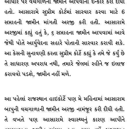
આધાર પર વચગાળના જામીન આપવાનો ઇન્કાર કરી દીધો
હતો. આસારામે સુપ્રીમ કોર્ટમાં સારવાર કરવા માટે 6
સપ્તાહની જામીન માંગતી અરજી કરી હતી. આસારામે
અરજીમાં કહ્યું હતું કે, ૬ સપ્તાહના જામીન આપવામાં આવે
જેથી પોતે આર્યુવેદના સહારે પોતાની સારવાર કરાવી શકે.
આ કેસની સુનાવણી કરતા સુપ્રીમ કોર્ટે કહ્યું કે તમે જે કર્યું છે
તે સાધારણ અપરાધ નથી, તમારે જેલમાં રહીને જ ઇલાજ
કરાવવો પડશે, જામીન નહીં મળે.
આ પહેલાં રાજસ્થાન હાઇકોર્ટે પણ મે મહિનામાં આસારામ
બાપુની વચગાળાની જામીન અરજી નામંજૂર કરી દીધી હતી.
તે વખતે પણ આસારામે સ્વાસ્થ્યનું કારણ આપીને