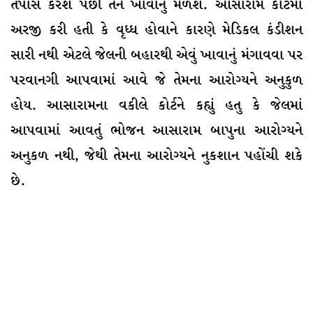
તપાસ કરશે પછી તેને ખાવાનું મળશે. આસારામે કોર્ટમાં
અરજી કરી હતી કે વૃધ્ધ હોવાને કારણે મેડિકલ કંડીશન
સારી નથી એટલે જેલની બહારથી એવું ખાવાનું મંગાવવા પર
પરવાનગી આપવામાં આવે જે તેમના આરોગ્યને અનુકુળ
હોય. આસારામના વકીલે કોર્ટને કહ્યું હતુ કે જેલમાં
આપવામાં આવતું ભોજન આસારામ બાપુના આરોગ્યને
અનુકળ નથી, જેથી તેમના આરોગ્યને નુકશાન પહોંચી શકે
છે.