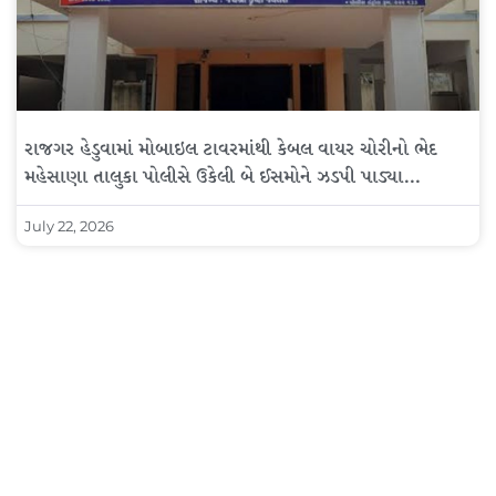
રાજગર હેડુવામાં મોબાઇલ ટાવરમાંથી કેબલ વાયર ચોરીનો ભેદ
મહેસાણા તાલુકા પોલીસે ઉકેલી બે ઈસમોને ઝડપી પાડ્યા…
July 22, 2026