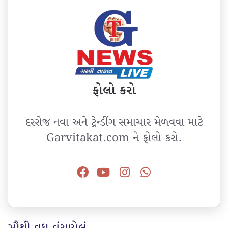
ફોલો કરો
દરરોજ નવા અને ટ્રેન્ડીંગ સમાચાર મેળવવા માટે
Garvitakat.com ને ફોલો કરો.