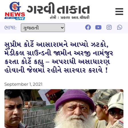
ભાષા:
સુપ્રીમ કોર્ટે આસારામને આપ્યો ઝટકો,
મેડીકલ ગ્રાઉન્ડની જામીન અરજી નામંજુર
કરતા કોર્ટે કહ્યુ – અપરાધી અસાધારણ
હોવાની જેલમાં રહીને સારવાર કરાવે !
September 1, 2021