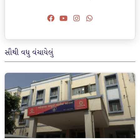
સૌથી વધુ વંચાયેલું