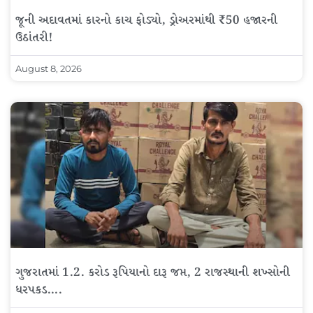
જૂની અદાવતમાં કારનો કાચ ફોડ્યો, ડ્રોઅરમાંથી ₹50 હજારની
ઉઠાંતરી!
August 8, 2026
ગુજરાતમાં 1.2. કરોડ રૂપિયાનો દારૂ જપ્ત, 2 રાજસ્થાની શખ્સોની
ધરપકડ….