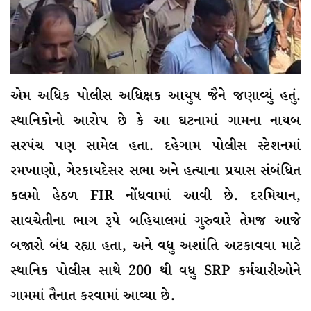
એમ અધિક પોલીસ અધિક્ષક આયુષ જૈને જણાવ્યું હતું.
સ્થાનિકોનો આરોપ છે કે આ ઘટનામાં ગામના નાયબ
સરપંચ પણ સામેલ હતા. દહેગામ પોલીસ સ્ટેશનમાં
રમખાણો, ગેરકાયદેસર સભા અને હત્યાના પ્રયાસ સંબંધિત
કલમો હેઠળ FIR નોંધવામાં આવી છે. દરમિયાન,
સાવચેતીના ભાગ રૂપે બહિયાલમાં ગુરુવારે તેમજ આજે
બજારો બંધ રહ્યા હતા, અને વધુ અશાંતિ અટકાવવા માટે
સ્થાનિક પોલીસ સાથે 200 થી વધુ SRP કર્મચારીઓને
ગામમાં તૈનાત કરવામાં આવ્યા છે.