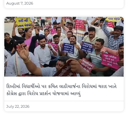
August 7, 2026
દિલ્હીમાં વિદ્યાર્થીઓ પર કથિત લાઠીચાર્જના વિરોધમાં થરાદ ખાતે
કોંગ્રેસ દ્વારા વિરોધ પ્રદર્શન યોજવામાં આવ્યું
July 22, 2026