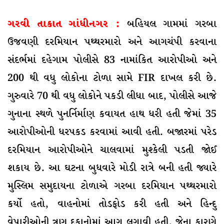
ગરવી તાકાત ગાંધીનગર :
બહિયલ ગામમાં ગરબા
ઉજવણી દરમિયાન પથ્થરમારો અને આગચંપી કરવાના
સંદર્ભમાં દહેગામ પોલીસે 83 નામાંકિત આરોપીઓ અને
200 થી વધુ લોકોના ટોળા સામે FIR દાખલ કરી છે.
ગુરુવારે 70 થી વધુ લોકોને પકડી લીધા બાદ, પોલીસે આજે
ગુનાના સ્થળે પુનર્નિર્માણ કવાયત હાથ ધરી હતી જેમાં 35
આરોપીઓની ધરપકડ કરવામાં આવી હતી. બજારમાં પરેડ
દરમિયાન આરોપીઓને ચાલવામાં મુશ્કેલી પડતી જોઈ
શકાય છે. આ ઘટના બુધવારે મોડી રાત્રે બની હતી જ્યારે
મુસ્લિમ સમુદાયના ટોળાએ ગરબા દરમિયાન પથ્થરમારો
કર્યો હતો, વાહનોમાં તોડફોડ કરી હતી અને હિન્દુ
વેપારીઓની ત્રણ દુકાનોમાં આગ લગાવી હતી, જેના કારણે