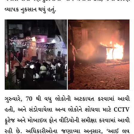
વ્યાપક નુકસાન થયું હતું.
ગુરુવારે, 70 થી વધુ લોકોની અટકાયત કરવામાં આવી
હતી, અને સંડોવાયેલા અન્ય લોકોને શોધવા માટે CCTV
ફૂટેજ અને મોબાઇલ ફોન વીડિયોની સમીક્ષા કરવામાં આવી
રહી છે. અધિકારીઓના જણાવ્યા અનુસાર, ‘આઈ લવ