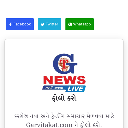
Facebook
Twitter
Whatsapp
ફોલો કરો
દરરોજ નવા અને ટ્રેન્ડીંગ સમાચાર મેળવવા માટે
Garvitakat.com ને ફોલો કરો.