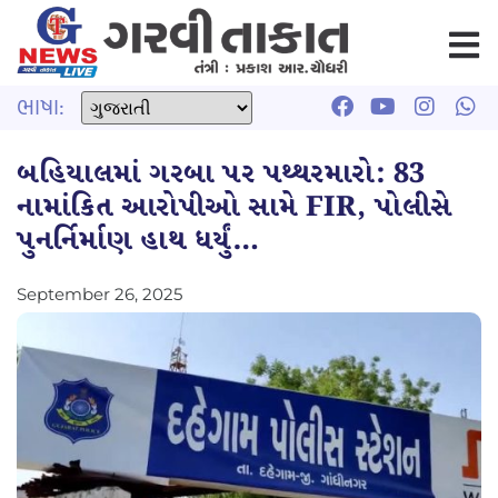
ભાષા:
બહિયાલમાં ગરબા પર પથ્થરમારો: 83
નામાંકિત આરોપીઓ સામે FIR, પોલીસે
પુનર્નિર્માણ હાથ ધર્યું…
September 26, 2025