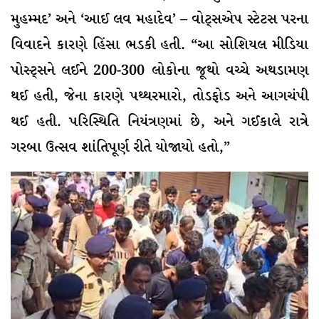
મુહમ્મદ’ અને ‘આઈ લવ મહાદેવ’ – વોટ્સએપ સ્ટેટસ પરના
વિવાદને કારણે હિંસા ભડકી હતી. “આ સોશિયલ મીડિયા
પોસ્ટ્સને લઈને 200-300 લોકોના જૂથો વચ્ચે અથડામણ
થઈ હતી, જેના કારણે પથ્થરમારો, તોડફોડ અને આગચંપી
થઈ હતી. પરિસ્થિતિ નિયંત્રણમાં છે, અને ગઈકાલે રાત્રે
ગરબા ઉત્સવ શાંતિપૂર્ણ રીતે યોજાયો હતો,”