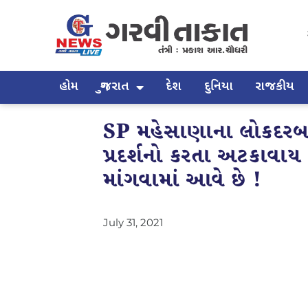
હોમ
ગુજરાત
દેશ
દુનિયા
રાજકીય
SP મહેસાણાના લોકદરબાર
પ્રદર્શનો કરતા અટકાવાય 
માંગવામાં આવે છે !
July 31, 2021