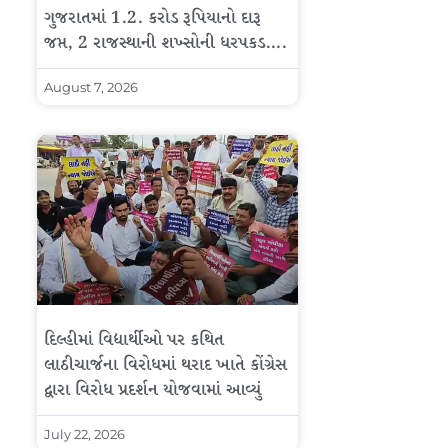
ગુજરાતમાં 1.2. કરોડ રૂપિયાનો દારૂ
જપ્ત, 2 રાજસ્થાની શખ્સોની ધરપકડ….
August 7, 2026
દિલ્હીમાં વિદ્યાર્થીઓ પર કથિત
લાઠીચાર્જના વિરોધમાં થરાદ ખાતે કોંગ્રેસ
દ્વારા વિરોધ પ્રદર્શન યોજવામાં આવ્યું
July 22, 2026