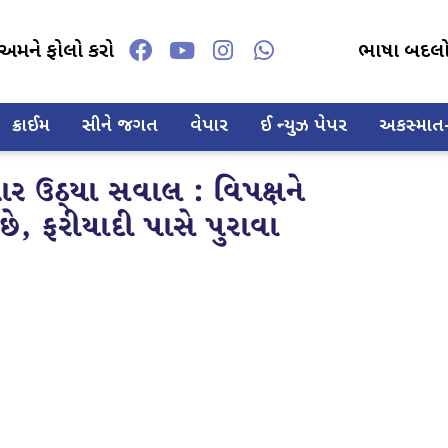
અમને ફોલો કરો
ભાષા બદલ
ક્રાઈમ
સીને જગત
વેપાર
ઈ ન્યુઝ પેપર
અકસ્માત-દ
 ઉઠ્યા સવાલ : વિપક્ષને
છે, ફરીયાદી પાસે પુરાવા