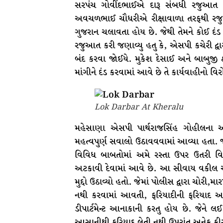
સરપંચ ગોવીંદભાઈએ દારૂ સંબધી રજુઆત
અવચળભાઈ ચૌધરીએ રીક્ષાવાળા તરફથી રજુઆત
ગુજરાન ચલાવતા હોય છે. જેથી તેમને કોઈ દંડ
રજુઆત કરી જણાવ્યુ હતુ કે, એસપી કચેરી દ્વાર
બંદ કરવા જોઈયે. મુકેશ દેસાઈ અને બાબુજી 
માંગીને દંડ કરવામાં આવે છે તે કાર્યવાહીનો વિર
Lok Darbar At Kheralu
મહેસાણા એસપી પાર્થરાજસિંહ ગોહીલના આ 
મહત્વપુર્ણ સવાલો ઉઠાવવવામાં આવ્યા હતા. જ
વિવિધ બાબતોમાં અમે રસ્તા ઉપર ઉતરી વિરો
અટકાવી દેવામાં આવે છે. આ સીવાય વકીલ 
મુદ્દો ઉઠાવ્યો હતો. જેમાં પોલીસ દ્વારા 
નથી કરવામાં આવતી, ફરિયાદીની ફરિયાદ આ
ડીપાર્ટમેન્ટ આનાકાની કરતુ હોય છે. જેને લ
આસાનીથી ફરિયાદ લેતી નથી ઉપરાંત અનેક કીસ્