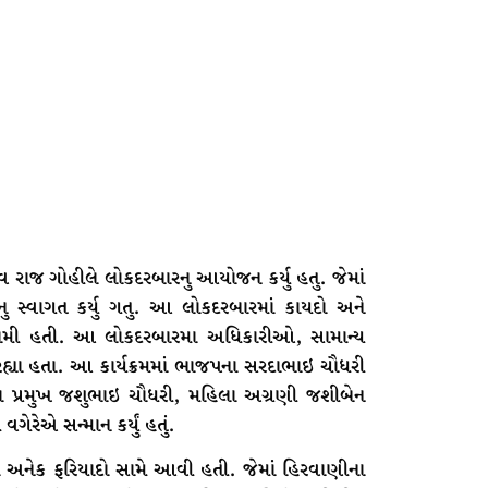
 રાજ ગોહીલે લોકદરબારનુ આયોજન કર્યુ હતુ. જેમાં
મનુ સ્વાગત કર્યુ ગતુ. આ લોકદરબારમાં કાયદો અને
પામી હતી. આ લોકદરબારમા અધિકારીઓ, સામાન્ય
ા હતા. આ કાર્યક્રમમાં ભાજપના સરદાભાઇ ચૌધરી
ા પ્રમુખ જશુભાઇ ચૌધરી, મહિલા અગ્રણી જશીબેન
રેએ સન્માન કર્યું હતું.
ં અનેક ફરિયાદો સામે આવી હતી. જેમાં હિરવાણીના