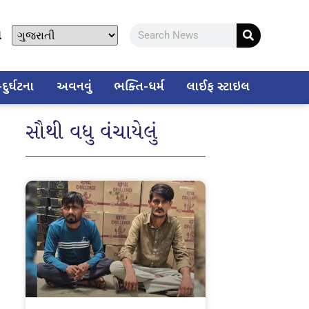
ો
ુર્ઘટના
અવનવું
ભક્તિ-ધર્મ
લાઈફ સ્ટાઇલ
સૌથી વધુ વંચાયેલું