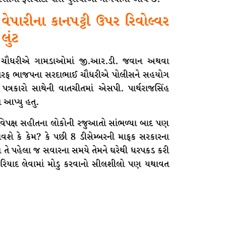
વેપારીના કાનપટ્ટી ઉપર રિવોલ્વર
લુંટ
જ ચૌધરીએ ગામડાઓમાં જી.આર.ડી. જવાન અથવા
આ તરફ ભાજપના સરદાભાઈ ચૌધરીએ પોલીસને સહયોગ
ત્રકારો સાથેની વાતચીતમાં એસપી. પાર્થરાજસિંહ
ન આપ્યુ હતુ.
ં વિપક્ષ સહીતના લોકોની રજુઆતો સાંભળ્યા બાદ પણ
ાવશે કે કેમ? કે પછી 8 ડીસેમ્બરની માફક સરકારના
ને તે પહેલા જ સવારના સમયે તેમને ઘરેથી ધરપકડ કરી
રિયાદ લેવામાં મોડુ કરવાનો સીલશીલો પણ યથાવત