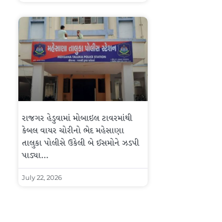
રાજગર હેડુવામાં મોબાઇલ ટાવરમાંથી
કેબલ વાયર ચોરીનો ભેદ મહેસાણા
તાલુકા પોલીસે ઉકેલી બે ઈસમોને ઝડપી
પાડ્યા…
July 22, 2026