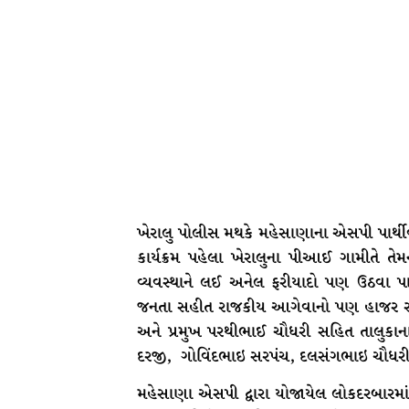
ખેરાલુ પોલીસ મથકે મહેસાણાના એસપી પાર્થીવ
કાર્યક્રમ પહેલા ખેરાલુના પીઆઈ ગામીતે તે
વ્યવસ્થાને લઈ અનેલ ફરીયાદો પણ ઉઠવા 
જનતા સહીત રાજકીય આગેવાનો પણ હાજર રહ્ય
અને પ્રમુખ પરથીભાઈ ચૌધરી સહિત તાલુકાન
દરજી, ગોવિંદભાઇ સરપંચ, દલસંગભાઇ ચૌધરી વગે
મહેસાણા એસપી દ્વારા યોજાયેલ લોકદરબારમા