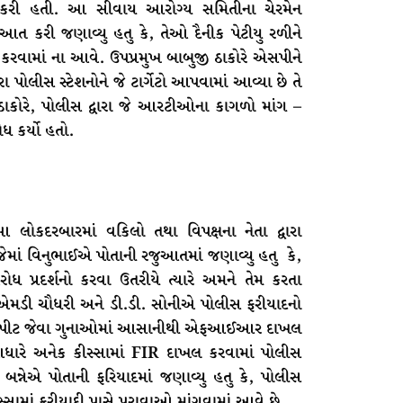
 કરી હતી. આ સીવાય આરોગ્ય સમિતીના ચેરમેન
 કરી જણાવ્યુ હતુ કે, તેઓ દૈનીક પેટીયુ રળીને
 કરવામાં ના આવે. ઉપપ્રમુખ બાબુજી ઠાકોરે એસપીને
ા પોલીસ સ્ટેશનોને જે ટાર્ગેટો આપવામાં આવ્યા છે તે
ઠાકોરે, પોલીસ દ્વારા જે આરટીઓના કાગળો માંગ –
ોધ કર્યો હતો.
લોકદરબારમાં વકિલો તથા વિપક્ષના નેતા દ્વારા
ેમાં વિનુભાઈએ પોતાની રજુઆતમાં જણાવ્યુ હતુ કે,
ધ પ્રદર્શનો કરવા ઉતરીયે ત્યારે અમને તેમ કરતા
એમડી ચૌધરી અને ડી.ડી. સોનીએ પોલીસ ફરીયાદનો
ચોરી,મારપીટ જેવા ગુનાઓમાં આસાનીથી એફઆઈઆર દાખલ
ધારે અનેક કીસ્સામાં FIR દાખલ કરવામાં પોલીસ
ઈ બન્નેએ પોતાની ફરિયાદમાં જણાવ્યુ હતુ કે, પોલીસ
સામાં ફરીયાદી પાસે પુરાવાઓ માંગવામાં આવે છે.