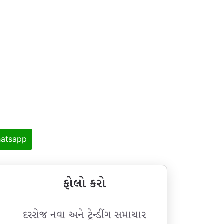
atsapp
ફોલો કરો
દરરોજ નવા અને ટ્રેન્ડીંગ સમાચાર