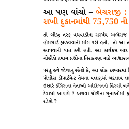
આ પણ વાંચો –
બેચરાજી : 
રાખી દુકાનમાંથી 75,750 ની 
તો બીજી તરફ વઘવાડીના સરપંચ અભેરા
હોમગાર્ડ ફાળવવાની માંગ કરી હતી. તો 
આપવાની વાત કરી હતી. આ કાર્યક્રમ બાદ પ
ગોહીલે તમામ પ્રશ્નોના નિરાકરણ માટે આશ્વાશ
પરંતુ હવે જોવાનુ રહેશે કે, આ લોક દરબારમા
પોલીસ ડીપાર્ટમેન્ટ તેમના વલણમાં બદલાવ લ
ઈશારે કોંગ્રેસના નેતાઓ આંદોલનનો હિસ્સો બ
દેવામાં આવશે ? અથવા ચોરીના ગુનાઓમાં ફ
રહેશે ?