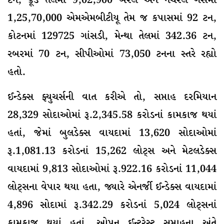
ટન, ક્રૂડ તેલમાં 9,02,900 બેરલ અને નેચરલ ગેસમાં
1,25,70,000 એમએમબીટીયૂ તેમ જ કપાસમાં 92 ટન,
કોટનમાં 129725 ગાંસડી, મેન્થા તેલમાં 342.36 ટન,
રબરમાં 70 ટન, સીપીઓમાં 73,050 ટનના સ્તરે રહ્યો
હતો.
ઈન્ડેક્સ ફ્યુચર્સની વાત કરીએ તો, સપ્તાહ દરમિયાન
28,329 સોદાઓમાં રૂ.2,345.58 કરોડનાં કામકાજ થયાં
હતાં, જેમાં બુલડેક્સ વાયદામાં 13,620 સોદાઓમાં
રૂ.1,081.13 કરોડનાં 15,262 લોટ્સ અને મેટલડેક્સ
વાયદામાં 9,813 સોદાઓમાં રૂ.922.16 કરોડનાં 11,044
લોટ્સના વેપાર થયા હતા, જ્યારે એનર્જી ઈન્ડેક્સ વાયદામાં
4,896 સોદામાં રૂ.342.29 કરોડનાં 5,024 લોટ્સનાં
કામકાજ થયાં હતાં. ઓપન ઈન્ટરેસ્ટ સપ્તાહના અંતે