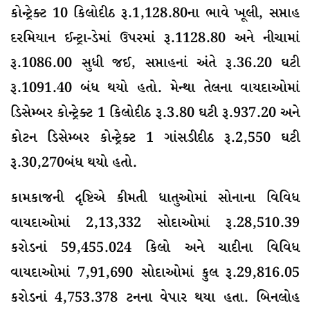
કોન્ટ્રેક્ટ 10 કિલોદીઠ રૂ.1,128.80ના ભાવે ખૂલી, સપ્તાહ
દરમિયાન ઈન્ટ્રા-ડેમાં ઉપરમાં રૂ.1128.80 અને નીચામાં
રૂ.1086.00 સુધી જઈ, સપ્તાહનાં અંતે રૂ.36.20 ઘટી
રૂ.1091.40 બંધ થયો હતો. મેન્થા તેલના વાયદાઓમાં
ડિસેમ્બર કોન્ટ્રેક્ટ 1 કિલોદીઠ રૂ.3.80 ઘટી રૂ.937.20 અને
કોટન ડિસેમ્બર કોન્ટ્રેક્ટ 1 ગાંસડીદીઠ રૂ.2,550 ઘટી
રૂ.30,270બંધ થયો હતો.
કામકાજની દૃષ્ટિએ કીમતી ધાતુઓમાં સોનાના વિવિધ
વાયદાઓમાં 2,13,332 સોદાઓમાં રૂ.28,510.39
કરોડનાં 59,455.024 કિલો અને ચાદીના વિવિધ
વાયદાઓમાં 7,91,690 સોદાઓમાં કુલ રૂ.29,816.05
કરોડનાં 4,753.378 ટનના વેપાર થયા હતા. બિનલોહ