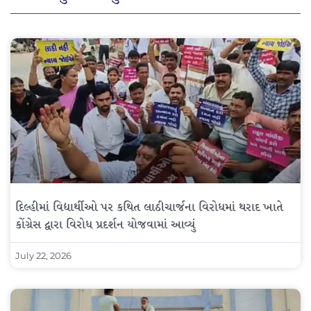
દિલ્હીમાં વિદ્યાર્થીઓ પર કથિત લાઠીચાર્જના વિરોધમાં થરાદ ખાતે
કોંગ્રેસ દ્વારા વિરોધ પ્રદર્શન યોજવામાં આવ્યું
July 22, 2026