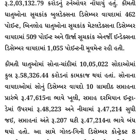
રૂ.2,03,132.79 કરોડનું ટર્નઓવર નોંધાયું હતું. કીમતી
ધાતુઓના સૂચકાંક બુલડેક્સના ડિસેમ્બર વાયદામાં 462
પોઈન્ટ, બિનલોહ ધાતુઓના સૂચકાંક મેટલડેક્સના ડિસેમ્બર
વાયદામાં 509 પોઈન્ટ અને ઊર્જા સૂચકાંક એનર્જી ઈન્ડેક્સના
ડિસેમ્બર વાયદામાં 1,055 પોઈન્ટની મૂવમેન્ટ રહી હતી.
કીમતી ધાતુઓમાં સોના-ચાંદીમાં 10,05,022 સોદાઓમાં
કુલ રૂ.58,326.44 કરોડનાં કામકાજ થયાં હતાં. સોનાના
વાયદાઓમાં સોનું ડિસેમ્બર વાયદો 10 ગ્રામદીઠ સપ્તાહના
પ્રારંભે રૂ.47,615ના ભાવે ખૂલી, સપ્તાહ દરમિયાન ઈન્ટ્રા-
ડેમાં ઉપરમાં રૂ.48,223 અને નીચામાં રૂ.47,214 સુધી
જઈ, સપ્તાહનાં અંતે રૂ.207 ઘટી રૂ.47,214ના ભાવે બંધ
થયો હતો. આ સામે ગોલ્ડ-ગિની ડિસેમ્બર કોન્ટ્રેક્ટ 8