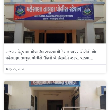
રાજગર હેડુવામાં મોબાઇલ ટાવરમાંથી કેબલ વાયર ચોરીનો ભેદ
મહેસાણા તાલુકા પોલીસે ઉકેલી બે ઈસમોને ઝડપી પાડ્યા…
July 22, 2026