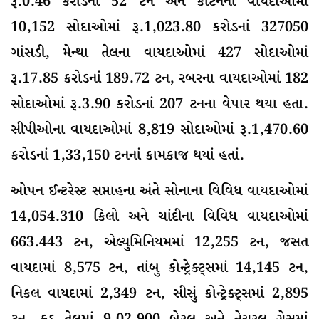
રૂ.0.46 કરોડનાં 52 ટન અને કોટનના વાયદાઓમાં
10,152 સોદાઓમાં રૂ.1,023.80 કરોડનાં 327050
ગાંસડી, મેન્થા તેલના વાયદાઓમાં 427 સોદાઓમાં
રૂ.17.85 કરોડનાં 189.72 ટન, રબરના વાયદાઓમાં 182
સોદાઓમાં રૂ.3.90 કરોડનાં 207 ટનના વેપાર થયા હતા.
સીપીઓના વાયદાઓમાં 8,819 સોદાઓમાં રૂ.1,470.60
કરોડનાં 1,33,150 ટનનાં કામકાજ થયાં હતાં.
ઓપન ઈન્ટરેસ્ટ સપ્તાહના અંતે સોનાના વિવિધ વાયદાઓમાં
14,054.310 કિલો અને ચાંદીના વિવિધ વાયદાઓમાં
663.443 ટન, એલ્યુમિનિયમમાં 12,255 ટન, જસત
વાયદામાં 8,575 ટન, તાંબુ કોન્ટ્રેક્ટ્સમાં 14,145 ટન,
નિકલ વાયદામાં 2,349 ટન, સીસું કોન્ટ્રેક્ટ્સમાં 2,895