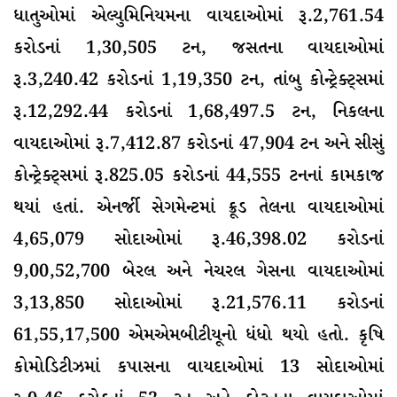
ધાતુઓમાં એલ્યુમિનિયમના વાયદાઓમાં રૂ.2,761.54
કરોડનાં 1,30,505 ટન, જસતના વાયદાઓમાં
રૂ.3,240.42 કરોડનાં 1,19,350 ટન, તાંબુ કોન્ટ્રેક્ટ્સમાં
રૂ.12,292.44 કરોડનાં 1,68,497.5 ટન, નિકલના
વાયદાઓમાં રૂ.7,412.87 કરોડનાં 47,904 ટન અને સીસું
કોન્ટ્રેક્ટ્સમાં રૂ.825.05 કરોડનાં 44,555 ટનનાં કામકાજ
થયાં હતાં. એનર્જી સેગમેન્ટમાં ક્રૂડ તેલના વાયદાઓમાં
4,65,079 સોદાઓમાં રૂ.46,398.02 કરોડનાં
9,00,52,700 બેરલ અને નેચરલ ગેસના વાયદાઓમાં
3,13,850 સોદાઓમાં રૂ.21,576.11 કરોડનાં
61,55,17,500 એમએમબીટીયૂનો ધંધો થયો હતો. કૃષિ
કોમોડિટીઝમાં કપાસના વાયદાઓમાં 13 સોદાઓમાં