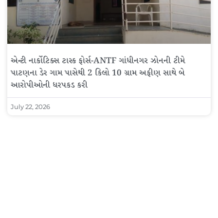
એન્ટી નાર્કોટિક્સ ટાસ્ક ફોર્સ-ANTF ગાંધીનગર ઝોનની ટીમે
પાટણના ડેર ગામ પાસેથી 2 કિલો 10 ગ્રામ અફીણ સાથે બે
આરોપીઓની ધરપકડ કરી
July 22, 2026