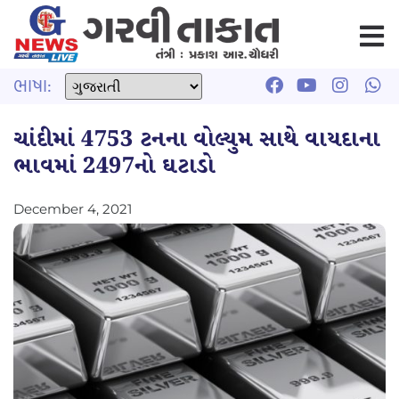
ભાષા:
ચાંદીમાં 4753 ટનના વોલ્યુમ સાથે વાયદાના
ભાવમાં 2497નો ઘટાડો
December 4, 2021