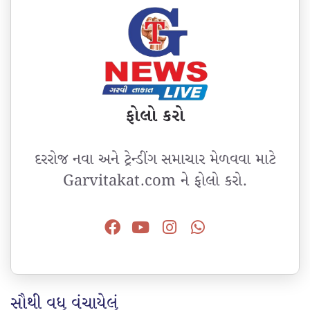
ફોલો કરો
દરરોજ નવા અને ટ્રેન્ડીંગ સમાચાર મેળવવા માટે
Garvitakat.com ને ફોલો કરો.
સૌથી વધુ વંચાયેલું