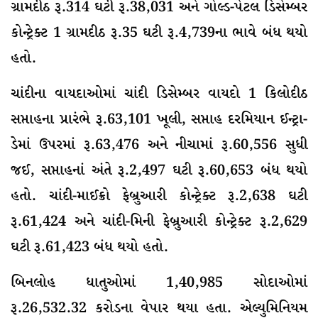
ગ્રામદીઠ રૂ.314 ઘટી રૂ.38,031 અને ગોલ્ડ-પેટલ ડિસેમ્બર
કોન્ટ્રેક્ટ 1 ગ્રામદીઠ રૂ.35 ઘટી રૂ.4,739ના ભાવે બંધ થયો
હતો.
ચાંદીના વાયદાઓમાં ચાંદી ડિસેમ્બર વાયદો 1 કિલોદીઠ
સપ્તાહના પ્રારંભે રૂ.63,101 ખૂલી, સપ્તાહ દરમિયાન ઈન્ટ્રા-
ડેમાં ઉપરમાં રૂ.63,476 અને નીચામાં રૂ.60,556 સુધી
જઈ, સપ્તાહનાં અંતે રૂ.2,497 ઘટી રૂ.60,653 બંધ થયો
હતો. ચાંદી-માઈક્રો ફેબ્રુઆરી કોન્ટ્રેક્ટ રૂ.2,638 ઘટી
રૂ.61,424 અને ચાંદી-મિની ફેબ્રુઆરી કોન્ટ્રેક્ટ રૂ.2,629
ઘટી રૂ.61,423 બંધ થયો હતો.
બિનલોહ ધાતુઓમાં 1,40,985 સોદાઓમાં
રૂ.26,532.32 કરોડના વેપાર થયા હતા. એલ્યુમિનિયમ