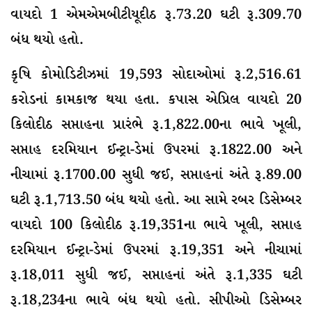
વાયદો 1 એમએમબીટીયૂદીઠ રૂ.73.20 ઘટી રૂ.309.70
બંધ થયો હતો.
કૃષિ કોમોડિટીઝમાં 19,593 સોદાઓમાં રૂ.2,516.61
કરોડનાં કામકાજ થયા હતા. કપાસ એપ્રિલ વાયદો 20
કિલોદીઠ સપ્તાહના પ્રારંભે રૂ.1,822.00ના ભાવે ખૂલી,
સપ્તાહ દરમિયાન ઈન્ટ્રા-ડેમાં ઉપરમાં રૂ.1822.00 અને
નીચામાં રૂ.1700.00 સુધી જઈ, સપ્તાહનાં અંતે રૂ.89.00
ઘટી રૂ.1,713.50 બંધ થયો હતો. આ સામે રબર ડિસેમ્બર
વાયદો 100 કિલોદીઠ રૂ.19,351ના ભાવે ખૂલી, સપ્તાહ
દરમિયાન ઈન્ટ્રા-ડેમાં ઉપરમાં રૂ.19,351 અને નીચામાં
રૂ.18,011 સુધી જઈ, સપ્તાહનાં અંતે રૂ.1,335 ઘટી
રૂ.18,234ના ભાવે બંધ થયો હતો. સીપીઓ ડિસેમ્બર