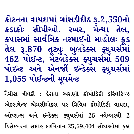
કોટનના વાયદામાં ગાંસડીદીઠ રૂ.2,550નો
કડાકોઃ સીપીઓ, રબર, મેન્થા તેલ,
કપાસમાં સાર્વત્રિક નરમાઈનો માહોલઃ ક્રૂડ
તેલ રૂ.870 તૂટ્યુઃ બુલડેક્સ
ફ્યુચર્સમાં
462
પોઈન્ટ,
મેટલડેક્સ
ફ્યુચર્સમાં
509
પોઈન્ટ અને એનર્જી ઈન્ડેક્સ ફ્યુચર્સમાં
1,055 પોઈન્ટની
મૂવમેન્ટ
નૈમીશ ત્રીવેદી : દેશના અગ્રણી કોમોડિટી ડેરિવેટિવ્ઝ
એક્સચેન્જ એમસીએક્સ પર વિવિધ કોમોડિટી વાયદા,
ઓપ્શન્સ અને ઈન્ડેક્સ ફ્યુચર્સમાં 26 નવેમ્બરથી 2
ડિસેમ્બરના સપ્તાહ દરમિયાન 25,69,404 સોદાઓમાં કુલ