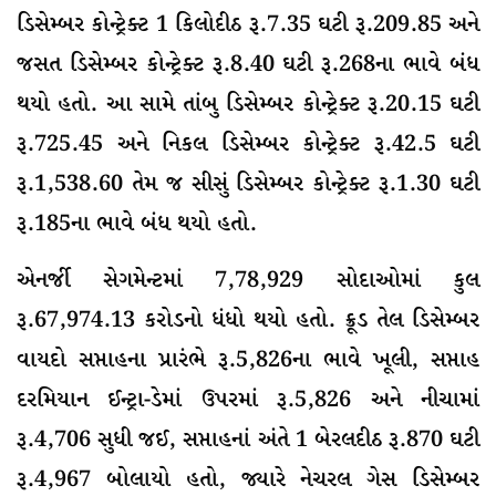
ડિસેમ્બર કોન્ટ્રેક્ટ 1 કિલોદીઠ રૂ.7.35 ઘટી રૂ.209.85 અને
જસત ડિસેમ્બર કોન્ટ્રેક્ટ રૂ.8.40 ઘટી રૂ.268ના ભાવે બંધ
થયો હતો. આ સામે તાંબુ ડિસેમ્બર કોન્ટ્રેક્ટ રૂ.20.15 ઘટી
રૂ.725.45 અને નિકલ ડિસેમ્બર કોન્ટ્રેક્ટ રૂ.42.5 ઘટી
રૂ.1,538.60 તેમ જ સીસું ડિસેમ્બર કોન્ટ્રેક્ટ રૂ.1.30 ઘટી
રૂ.185ના ભાવે બંધ થયો હતો.
એનર્જી સેગમેન્ટમાં 7,78,929 સોદાઓમાં કુલ
રૂ.67,974.13 કરોડનો ધંધો થયો હતો. ક્રૂડ તેલ ડિસેમ્બર
વાયદો સપ્તાહના પ્રારંભે રૂ.5,826ના ભાવે ખૂલી, સપ્તાહ
દરમિયાન ઈન્ટ્રા-ડેમાં ઉપરમાં રૂ.5,826 અને નીચામાં
રૂ.4,706 સુધી જઈ, સપ્તાહનાં અંતે 1 બેરલદીઠ રૂ.870 ઘટી
રૂ.4,967 બોલાયો હતો, જ્યારે નેચરલ ગેસ ડિસેમ્બર