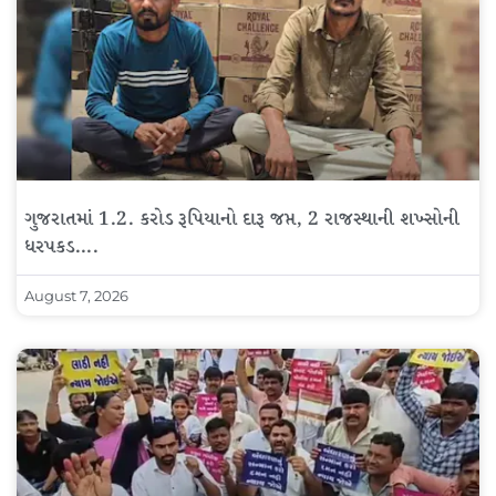
ગુજરાતમાં 1.2. કરોડ રૂપિયાનો દારૂ જપ્ત, 2 રાજસ્થાની શખ્સોની
ધરપકડ….
August 7, 2026