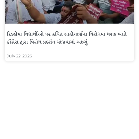
દિલ્હીમાં વિદ્યાર્થીઓ પર કથિત લાઠીચાર્જના વિરોધમાં થરાદ ખાતે
કોંગ્રેસ દ્વારા વિરોધ પ્રદર્શન યોજવામાં આવ્યું
July 22, 2026