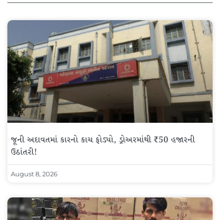
જૂની અદાવતમાં કારનો કાચ ફોડ્યો, ડ્રોઅરમાંથી ₹50 હજારની
ઉઠાંતરી!
August 8, 2026