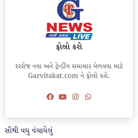
ફોલો કરો
દરરોજ નવા અને ટ્રેન્ડીંગ સમાચાર મેળવવા માટે
Garvitakat.com ને ફોલો કરો.
સૌથી વધુ વંચાયેલું