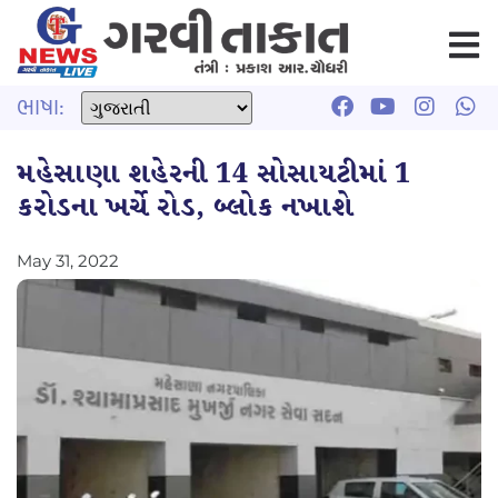
ભાષા:
મહેસાણા શહેરની 14 સોસાયટીમાં 1
કરોડના ખર્ચે રોડ, બ્લોક નખાશે
May 31, 2022