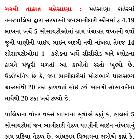
ગરવી તાકાત મહેસાણા :
મહેસાણા શહેરમાં
નગરપાલિકા દ્વારા સરકારની જનભાગીદારી સ્કીમમાં રૂ.4.19
લાખના ખર્ચે 5 સોસાયટીઓમાં ગ્રામ પંચાયત વખતની વર્ષો
જૂની પાણીની પાઇપ લાઇન બદલી નવી નાંખવા તેમજ 14
સોસાયટીઓમાં 1 કરોડના ખર્ચે સીસીરોડ અને બ્લોકના
કામને મંજૂરી મળતાં આ કામોનો રસ્તો ખુલ્યો છે.
ઉલ્લેખનિય છે કે, જન ભાગીદારીમાં મોટાભાગે ધારાસભ્ય
ગ્રાન્ટમાંથી 20 ટકા ફાળવતાં હોઇ હવે ખાનગી સોસાયટીના
માથેથી 20 ટકા ખર્ચ ટળ્યો છે.
પાલિકાના વોટર વકર્સ શાખાના સૂત્રોએ કહ્યું કે, હાલમાં 5
સોસાયટીમાં જન ભાગીદારી હેઠળ પાણીની લાઇન નાંખવાનું
કામ પ્રક્રિયા હેઠળ છે. બાંધકામ વિભાગના સૂત્રોએ કહ્યું કે,