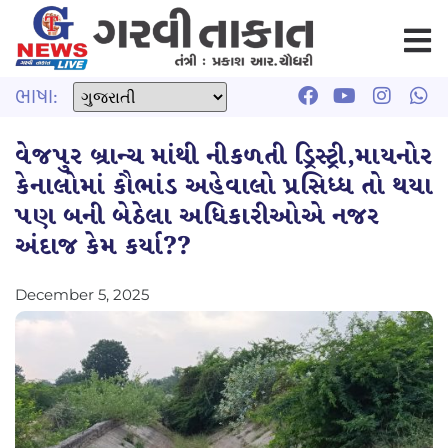
ભાષા:
વેજપુર બ્રાન્ચ માંથી નીકળતી ડ્રિસ્ટ્રી,માયનોર
કેનાલોમાં કૌભાંડ અહેવાલો પ્રસિધ્ધ તો થયા
પણ બની બેઠેલા અધિકારીઓએ નજર
અંદાજ કેમ કર્યા??
December 5, 2025