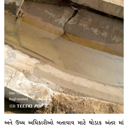
અને ઉચ્ચ અધિકારીઓ બતાવાવ માટે થોડાક અંતર માં