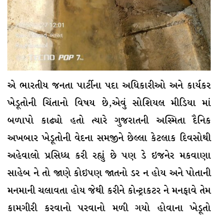
એ ભારતીય જનતા પાર્ટીના પદા અધિકારીઓ અને કાર્યકર
ખેડૂતોની ચિંતાનો વિષય છે,એવું સોશિયલ મીડિયા માં
બળાપો કાઢ્યો હતો ત્યારે ગુજરાતની અસ્મિતા દૈનિક
અખબાર ખેડૂતોની વેદના સમજીને છેલ્લા કેટલાક દિવસોથી
અહેવાલો પ્રસિધ્ધ કરી રહ્યું છે પણ ડે ઇજનેર મકવાણા
સાહેબ ને તો જાણે કોઇપણ જાતનો ડર ન હોય અને પોતાની
મનમાની ચલાવતા હોય જેથી કરીને કોન્ટ્રાકટર ને મનફાવે તેમ
કામગીરી કરવાનો પરવાનો મળી ગયો હોવાના ખેડૂતો