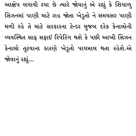
આક્ષેપ લગાવી રયા છે ત્યારે જોવાનું એ રહ્યું કે શિયાળુ
સિઝનમાં પાણી માટે રાહ જોતા ખેડૂતો ને સમયસર પાણી
મળી રહે તે માટે સરકારના ટેન્ડર મુજબ દરેક કેનાલોની
વ્યવસ્થિત સાફ સફાઈ રિપેરિંગ થશે કે પછી આખી સિઝન
કેનાલો તૂટવાના કારણે ખેડૂતો પાયમાલ થતા રહેશે.એ
જોવાનું રહ્યું…