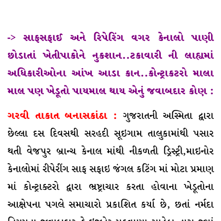
-> સાફસફાઈ અને રિપેરિંગ વગર કેનાલો પાણી
છોડાતાં ખેતીપાકોને નુકશાન..ટકાવારી ની લાહ્યમાં
અધિકારીઓના આંખ આડા કાન..કોન્ટ્રાકટરો માલા
માલ પણ ખેડૂતો પાયમાલ થાય એનું જવાબદાર કોણ :
ગરવી તાકાત બનાસકાંઠા :
ગુજરાતની અસ્મિતા દ્વારા
છેલ્લા દસ દિવસથી સરહદી સૂઇગામ તાલુકામાંથી પસાર
થતી વેજપુર બ્રાન્ચ કેનાલ માંથી નીકળતી ડ્રિસ્ટ્રી,માઇનોર
કેનાલોમાં રીપેરીંગ સાફ સફાઇ જંગલ કટિંગ માં મોટા પ્રમાણ
માં કોન્ટ્રાક્ટરો દ્વારા ભ્રષ્ટ્રાચાર કરતા હોવાના ખેડૂતોના
આક્ષેપના પગલે સમાચારો પ્રકાશિત કર્યા છે, છતાં નર્મદા