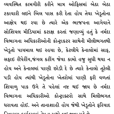
વ્યવસ્થિત કામગીરી કરીને માત્ર ઓફિસમાં બેઠા બેઠા
ટકાવારી લઇને બિલ પાસ કરી દેતા હોય તેવા ખેડૂતોના
આક્ષેપ થઇ રયા છે ત્યારે એક ભાજપના આગેવાને
સોશિયલ મીડિયામાં કટાક્ષ કરતાં જણાવ્યું હતું કે નર્મદા
વિભાગના અધિકારીઓની કોન્ટ્રાકટર સાથેની મીલીભગતથી
ખેડૂતો પાયમાલ થઇ રહયા છે, કેટલીયે કેનાલોમાં સાફ,
સફાઇ રીપેરીંગ,જંગલ કટીંગ જેવા કામો હજુ સુધી થયા ન
હોય અને કેનાલમાં પાણી છોડી દે છે ત્યારે કેનાલો તૂટેલી
પડી હોય ત્યાંથી ખેડૂતોના ખેતરોમાં પાણી ફરી વળતાં
શિયાળુ પાક ઉગે તે પહેલાં નષ્ટ થઈ જાય છે નર્મદા
વિભાગના અધિકારીઓ કોન્ટ્રાક્ટરો સાથે મિલીભગત
ધરાવતા હોઈ. અને તાનાશાહી હોય જેથી ખેડૂતોને ફરિયાદ