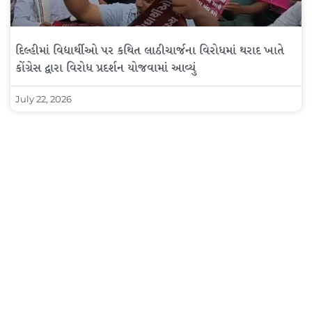
દિલ્હીમાં વિદ્યાર્થીઓ પર કથિત લાઠીચાર્જના વિરોધમાં થરાદ ખાતે
કોંગ્રેસ દ્વારા વિરોધ પ્રદર્શન યોજવામાં આવ્યું
July 22, 2026