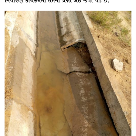
નિવારણ કાર્યક્રમમાં તેમના પ્રશ્નો લઇ જવા પડે છે,