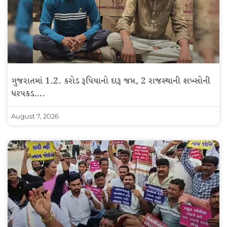
ગુજરાતમાં 1.2. કરોડ રૂપિયાનો દારૂ જપ્ત, 2 રાજસ્થાની શખ્સોની
ધરપકડ….
August 7, 2026