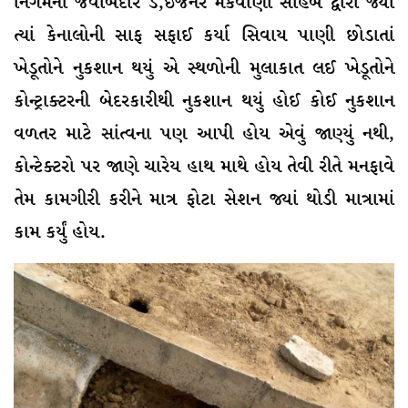
નિગમના જવાબદાર ડે,ઇજનેર મકવાણા સાહેબ દ્વારા જ્યાં
ત્યાં કેનાલોની સાફ સફાઈ કર્યા સિવાય પાણી છોડાતાં
ખેડૂતોને નુકશાન થયું એ સ્થળોની મુલાકાત લઈ ખેડૂતોને
કોન્ટ્રાક્ટરની બેદરકારીથી નુકશાન થયું હોઈ કોઈ નુકશાન
વળતર માટે સાંત્વના પણ આપી હોય એવું જાણ્યું નથી,
કોન્ટેક્ટરો પર જાણે ચારેય હાથ માથે હોય તેવી રીતે મનફાવે
તેમ કામગીરી કરીને માત્ર ફોટા સેશન જ્યાં થોડી માત્રામાં
કામ કર્યું હોય.