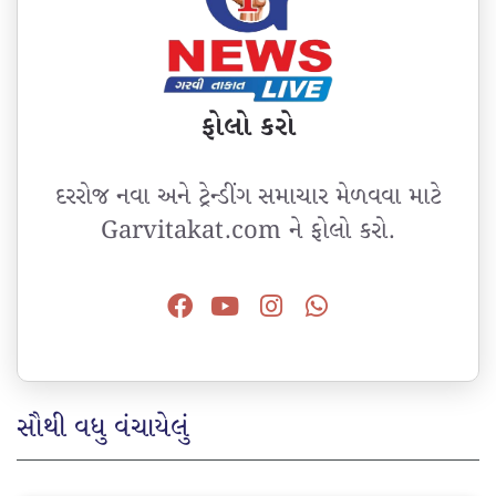
ફોલો કરો
દરરોજ નવા અને ટ્રેન્ડીંગ સમાચાર મેળવવા માટે
Garvitakat.com ને ફોલો કરો.
સૌથી વધુ વંચાયેલું