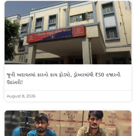
જૂની અદાવતમાં કારનો કાચ ફોડ્યો, ડ્રોઅરમાંથી ₹50 હજારની
ઉઠાંતરી!
August 8, 2026