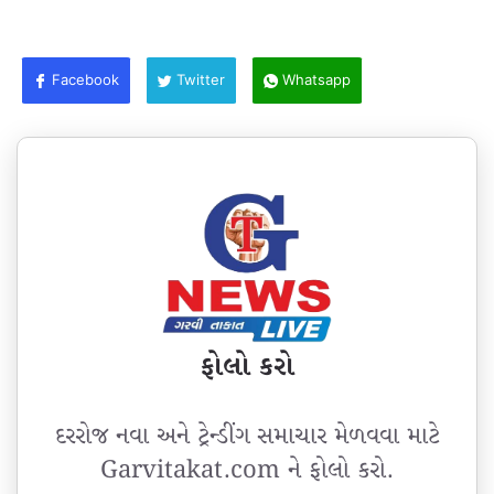
Facebook
Twitter
Whatsapp
ફોલો કરો
દરરોજ નવા અને ટ્રેન્ડીંગ સમાચાર મેળવવા માટે
Garvitakat.com ને ફોલો કરો.