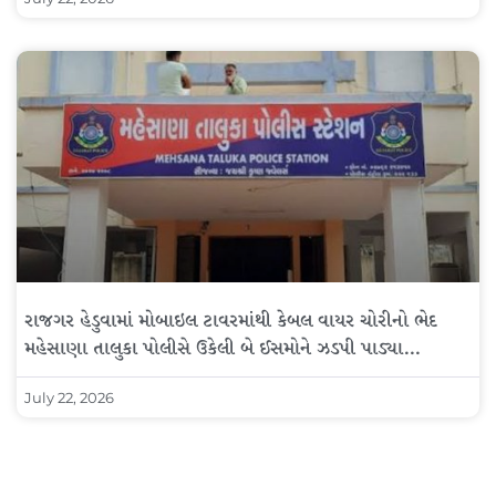
રાજગર હેડુવામાં મોબાઇલ ટાવરમાંથી કેબલ વાયર ચોરીનો ભેદ
મહેસાણા તાલુકા પોલીસે ઉકેલી બે ઈસમોને ઝડપી પાડ્યા…
July 22, 2026