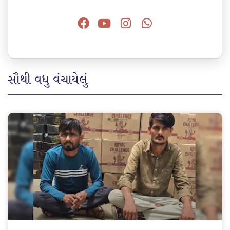
સૌથી વધુ વંચાયેલું