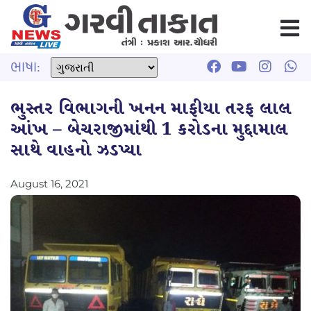
ભાષા:
ભુસ્તર વિભાગની ખનન માફીયા તરફ લાલ
આંખ – બેચરાજીમાંથી 1 કરોડના મુદ્દામાલ
સાથે વાહનો ઝડપ્યા
August 16, 2021