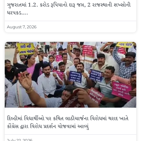
ગુજરાતમાં 1.2. કરોડ રૂપિયાનો દારૂ જપ્ત, 2 રાજસ્થાની શખ્સોની
ધરપકડ….
August 7, 2026
દિલ્હીમાં વિદ્યાર્થીઓ પર કથિત લાઠીચાર્જના વિરોધમાં થરાદ ખાતે
કોંગ્રેસ દ્વારા વિરોધ પ્રદર્શન યોજવામાં આવ્યું
July 22, 2026