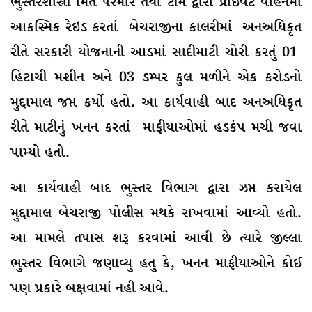
ભુસ્તરશાસ્રી મિત પરમાર તથા ટીમ દ્વારા પ્રાઈવેટ વાહનમાં
આકસ્મિક રેઇડ કરતાં બેચરાજીના કાલરીમાં અનઅધિકૃત
રીતે સરકારી યોજનાની આડમાં સાદીમાટી ચોરી કરતું 01
હિટાચી મશીન અને 03 ડમ્પર કુલ મળીને એક કરોડનો
મુદ્દામાલ જપ્ત કર્યો હતો. આ કાર્યવાહી બાદ અનઅધિકૃત
રીતે માટીનું ખનન કરતાં માફીયાઓમાં હડકંપ મચી જવા
પામ્યો હતો.
આ કાર્યવાહી બાદ ભુસ્તર વિભાગ દ્વારા ઝપ્ત કરાયેલ
મુદ્દામાલ બેચરાજી પોલીસ મથકે રાખવામાં આવ્યો હતો.
આ મામલે તપાસ શરૂ કરવામાં આવી છે ત્યારે જીલ્લા
ભુસ્તર વિભાગે જણાવ્યુ હતુ કે, ખનન માફીયાઓને કોઈ
પણ પ્રકારે બક્ષવામાં નહી આવે.