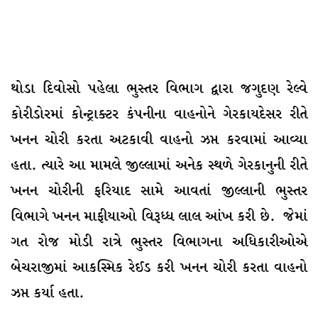
થોડા દિવોસો પહેલા ભુસ્તર વિભાગ દ્વારા જગુદણ રેલ્વે
કોરીડોરમાં કોન્ટ્રાક્ટર કંપનીના વાહનોને ગેરકાયદેસર રીતે
ખનન ચોરી કરતા અટકાવી વાહનો ઝપ્ત કરવામાં આવ્યા
હતા. ત્યારે આ મામલે જીલ્લામાં અનેક સ્થળે ગેરકાનુની રીતે
ખનન ચોરીની ફરિયાદ સામે આવતાં જીલ્લાની ભુસ્તર
વિભાગે ખનન માફીયાઓ વિરૂધ્ધ લાલ આંખ કરી છે. જેમાં
ગત રોજ મોડી રાત્રે ભુસ્તર વિભાગના અધિકારીઓએ
બેચરાજીમાં આકસ્મિક રેઈડ કરી ખનન ચોરી કરતા વાહનો
ઝપ્ત કર્યા હતા.