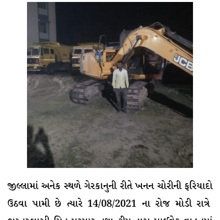
જીલ્લામાં અનેક સ્થળે ગેરકાનુની રીતે ખનન ચોરીની ફરિયાદો
ઉઠવા પામી છે ત્યારે 14/08/2021 ના રોજ મોડી રાત્રે