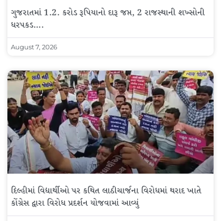
ગુજરાતમાં 1.2. કરોડ રૂપિયાનો દારૂ જપ્ત, 2 રાજસ્થાની શખ્સોની
ધરપકડ….
August 7, 2026
દિલ્હીમાં વિદ્યાર્થીઓ પર કથિત લાઠીચાર્જના વિરોધમાં થરાદ ખાતે
કોંગ્રેસ દ્વારા વિરોધ પ્રદર્શન યોજવામાં આવ્યું