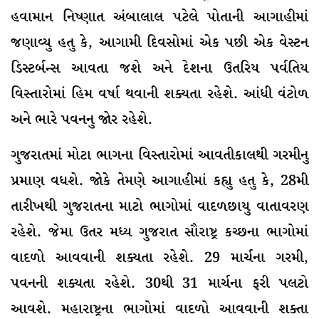
હવામાન નિષ્ણાત અંબાલાલ પટેલે પોતાની આગાહીમાં
જણાવ્યુ હતુ કે, આગામી દિવસોમાં એક પછી એક વેસ્ટન
ડિસ્ટર્બન્સ આવતા જશે અને દેશના ઉતરિય પર્વતિય
વિસ્તારોમાં હિમ વર્ષા થવાની શક્યતા રહેશે. આંધી વંટોળ
અને ભારે પવનનુ જોર રહેશે.
ગુજરાતમાં મોટા ભાગના વિસ્તારોમાં આવતીકાલથી ગરમીનુ
પ્રમાણ વધશે. જોકે તેમણે આગાહીમાં કહ્યુ હતુ કે, 28મી
તારીખથી ગુજરાતના માટો ભાગોમાં વાદળછાયુ વાતાવરણ
રહેશે. જેમા ઉતર મધ્ય ગુજરાત સૌરાષ્ટ્ર કચ્છના ભાગોમાં
વાદળો આવવાની શક્યતા રહેશે. 29 માર્ચના ગરમી,
પવનની શક્યતા રહેશે. 30થી 31 માર્ચના ફરી પલટો
આવશે. મહારાષ્ટ્રના ભાગોમાં વાદળો આવવાની શક્તા