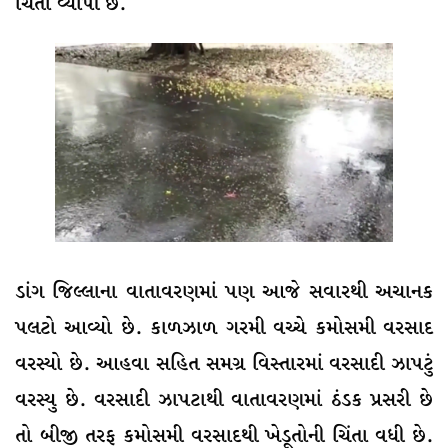
ચિંતા વ્યાપી છે.
ડાંગ જિલ્લાના વાતાવરણમાં પણ આજે સવારથી અચાનક
પલટો આવ્યો છે. કાળઝાળ ગરમી વચ્ચે કમોસમી વરસાદ
વરસ્યો છે. આહવા સહિત સમગ્ર વિસ્તારમાં વરસાદી ઝાપટું
વરસ્યુ છે. વરસાદી ઝાપટાથી વાતાવરણમાં ઠંડક પ્રસરી છે
તો બીજી તરફ કમોસમી વરસાદથી ખેડૂતોની ચિંતા વધી છે.