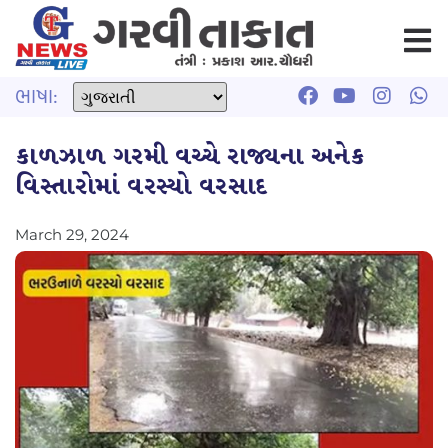
ભાષા:
કાળઝાળ ગરમી વચ્ચે રાજ્યના અનેક
વિસ્તારોમાં વરસ્યો વરસાદ
March 29, 2024