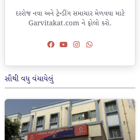
દરરોજ નવા અને ટ્રેન્ડીંગ સમાચાર મેળવવા માટે
Garvitakat.com ને ફોલો કરો.
સૌથી વધુ વંચાયેલું