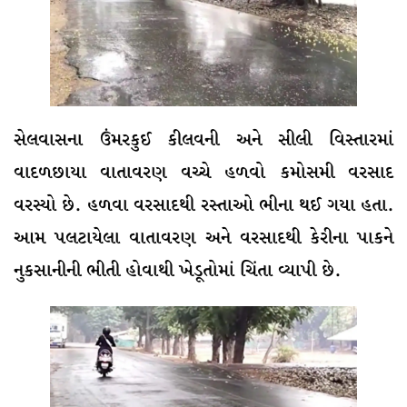
સેલવાસના ઉંમરકુઈ કીલવની અને સીલી વિસ્તારમાં
વાદળછાયા વાતાવરણ વચ્ચે હળવો કમોસમી વરસાદ
વરસ્યો છે. હળવા વરસાદથી રસ્તાઓ ભીના થઈ ગયા હતા.
આમ પલટાયેલા વાતાવરણ અને વરસાદથી કેરીના પાકને
નુકસાનીની ભીતી હોવાથી ખેડૂતોમાં ચિંતા વ્યાપી છે.