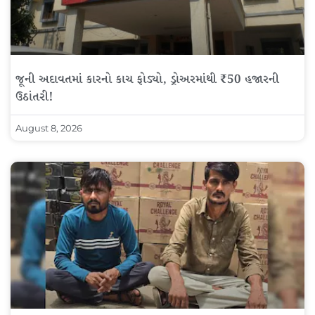
જૂની અદાવતમાં કારનો કાચ ફોડ્યો, ડ્રોઅરમાંથી ₹50 હજારની
ઉઠાંતરી!
August 8, 2026