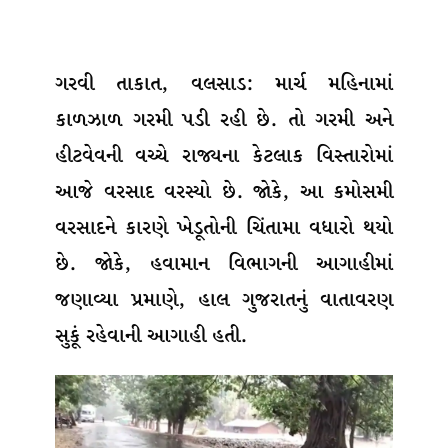
ગરવી તાકાત, વલસાડ: માર્ચ મહિનામાં
કાળઝાળ ગરમી પડી રહી છે. તો ગરમી અને
હીટવેવની વચ્ચે રાજ્યના કેટલાક વિસ્તારોમાં
આજે વરસાદ વરસ્યો છે. જોકે, આ કમોસમી
વરસાદને કારણે ખેડૂતોની ચિંતામા વધારો થયો
છે. જોકે, હવામાન વિભાગની આગાહીમાં
જણાવ્યા પ્રમાણે, હાલ ગુજરાતનું વાતાવરણ
સુકૂં રહેવાની આગાહી હતી.