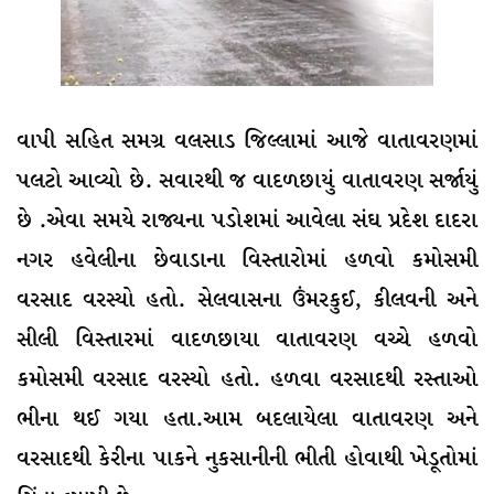
વાપી સહિત સમગ્ર વલસાડ જિલ્લામાં આજે વાતાવરણમાં
પલટો આવ્યો છે. સવારથી જ વાદળછાયું વાતાવરણ સર્જાયું
છે .એવા સમયે રાજ્યના પડોશમાં આવેલા સંઘ પ્રદેશ દાદરા
નગર હવેલીના છેવાડાના વિસ્તારોમાં હળવો કમોસમી
વરસાદ વરસ્યો હતો. સેલવાસના ઉંમરકુઈ, કીલવની અને
સીલી વિસ્તારમાં વાદળછાયા વાતાવરણ વચ્ચે હળવો
કમોસમી વરસાદ વરસ્યો હતો. હળવા વરસાદથી રસ્તાઓ
ભીના થઈ ગયા હતા.આમ બદલાયેલા વાતાવરણ અને
વરસાદથી કેરીના પાકને નુકસાનીની ભીતી હોવાથી ખેડૂતોમાં