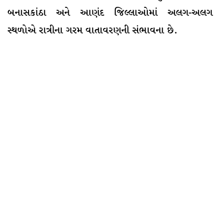
બનાસકાંઠા અને આણંદ જિલ્લાઓમાં અલગ-અલગ
સ્થળોએ રાત્રીના ગરમ વાતાવરણની સંભાવના છે.