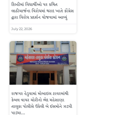
દિલ્હીમાં વિદ્યાર્થીઓ પર કથિત
લાઠીચાર્જના વિરોધમાં થરાદ ખાતે કોંગ્રેસ
દ્વારા વિરોધ પ્રદર્શન યોજવામાં આવ્યું
July 22, 2026
રાજગર હેડુવામાં મોબાઇલ ટાવરમાંથી
કેબલ વાયર ચોરીનો ભેદ મહેસાણા
તાલુકા પોલીસે ઉકેલી બે ઈસમોને ઝડપી
પાડ્યા…