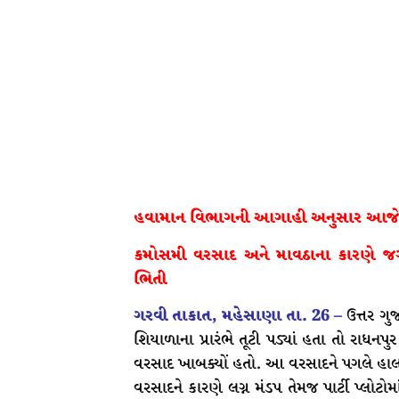
હવામાન વિભાગની આગાહી અનુસાર આજે 
કમોસમી વરસાદ અને માવઠાના કારણે જગતન
ભિતી
ગરવી તાકાત, મહેસાણા તા. 26 –
ઉત્તર ગ
શિયાળાના પ્રારંભે તૂટી પડ્યાં હતા તો રાધનપુર
વરસાદ ખાબક્યોં હતો. આ વરસાદને પગલે હાલમા
વરસાદને કારણે લગ્ન મંડપ તેમજ પાર્ટી પ્લોટ