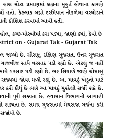
ાલ મોટા પ્રમાણમાં લગ્નના મૂહુર્ત હોવાના કારણે
્યોં હતો. કેટલાક લગ્નો દરમિયાન નીકળેલા વરઘોડાને
ળવાની કોશિશ કરવામાં આવી હતી.
ામ્યો છે. સૌરાષ્ટ્ર, દક્ષિણ ગુજરાત, ઉત્તર ગુજરાત
ગાજવીજ સાથે વરસાદ પડી રહ્યો છે. એટલું જ નહીં
 સાથે વરસાદ પડી રહ્યો છે. ભર શિયાળે જાણે ચોમાસું
જ્યમાં જોવા મળી રહ્યું છે. આ માવઠું ખેડૂતો માટે
કરી દીધું છે ત્યારે આ માવઠું મુશ્કેલી સર્જી શકે છે.
ાની પુરી શક્યતા છે. હવામાન વિભાગની આગાહી
્યતા છે. સમગ્ર ગુજરાતમાં મેઘરાજા ગર્જના કરી
ર્જાયો છે.