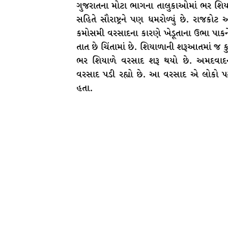
ગુજરાતના મોટા ભાગના તાલુકાઓમાં ભર શિયાળ
સહિતે સૌરાષ્ટ્રને પણ ધમરોળ્યું છે. રાજકોટ
કમોસમી વરસાદના કારણે ખેડૂતાના ઉભા પાકન
તાત છે ચિંતામાં છે. શિયાળાની શરૂઆતમાં જ 
ભર શિયાળે વરસાદ શરૂ થયો છે. અમદવાદન
વરસાદ પડી રહ્યો છે. આ વરસાદ એ લોકો પર ક
હતા.