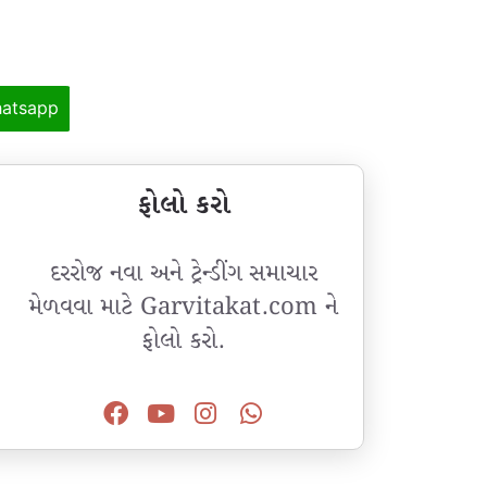
atsapp
ફોલો કરો
દરરોજ નવા અને ટ્રેન્ડીંગ સમાચાર
મેળવવા માટે Garvitakat.com ને
ફોલો કરો.