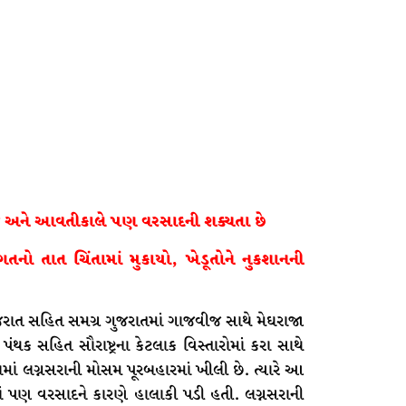
અને આવતીકાલે પણ વરસાદની શક્યતા છે
ો તાત ચિંતામાં મુકાયો, ખેડૂતોને નુકશાનની
ુજરાત સહિત સમગ્ર ગુજરાતમાં ગાજવીજ સાથે મેઘરાજા
 પંથક સહિત સૌરાષ્ટ્રના કેટલાક વિસ્તારોમાં કરા સાથે
ં લગ્નસરાની મોસમ પૂરબહારમાં ખીલી છે. ત્યારે આ
ોમાં પણ વરસાદને કારણે હાલાકી પડી હતી. લગ્નસરાની