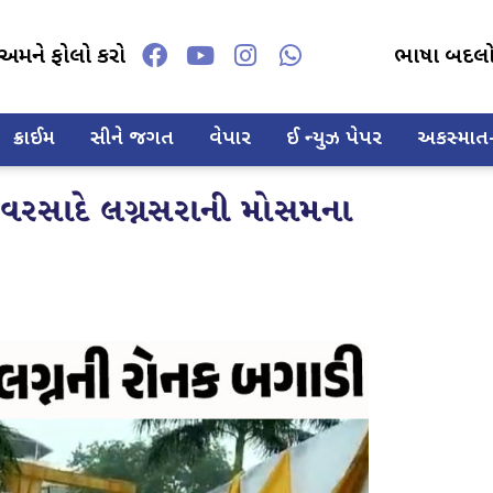
અમને ફોલો કરો
ભાષા બદલ
ક્રાઈમ
સીને જગત
વેપાર
ઈ ન્યુઝ પેપર
અકસ્માત-દ
ા વરસાદે લગ્નસરાની મોસમના