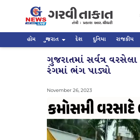
હોમ
ગુજરાત
દેશ
દુનિયા
રાજકીય
ગુજરાતમાં સર્વત્ર વરસેલ
રંગમાં ભંગ પાડ્યો
November 26, 2023