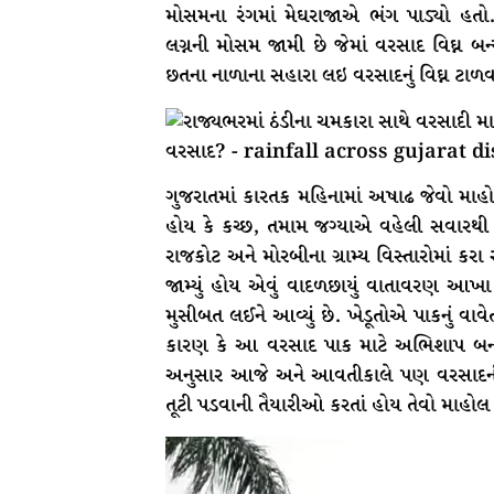
મોસમના રંગમાં મેઘરાજાએ ભંગ પાડ્યો હતો. હ
લગ્નની મોસમ જામી છે જેમાં વરસાદ વિઘ્ન બન
છતના નાળાના સહારા લઇ વરસાદનું વિઘ્ન ટા
ગુજરાતમાં કારતક મહિનામાં અષાઢ જેવો માહોલ જ
હોય કે કચ્છ, તમામ જગ્યાએ વહેલી સવારથી 
રાજકોટ અને મોરબીના ગ્રામ્ય વિસ્તારોમાં કરા
જામ્યું હોય એવું વાદળછાયું વાતાવરણ આખા રા
મુસીબત લઈને આવ્યું છે. ખેડૂતોએ પાકનું વાવેતર 
કારણ કે આ વરસાદ પાક માટે અભિશાપ બનવ
અનુસાર આજે અને આવતીકાલે પણ વરસાદની શક
તૂટી પડવાની તૈયારીઓ કરતાં હોય તેવો માહોલ સ