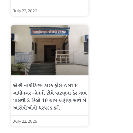
July 22, 2026
એન્ટી નાર્કોટિક્સ ટાસ્ક ફોર્સ-ANTF
ગાંધીનગર ઝોનની ટીમે પાટણના ડેર ગામ
પાસેથી 2 કિલો 10 ગ્રામ અફીણ સાથે બે
આરોપીઓની ધરપકડ કરી
July 22, 2026