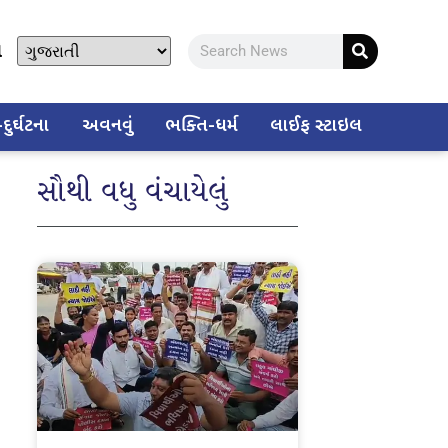
ો
ુર્ઘટના
અવનવું
ભક્તિ-ધર્મ
લાઈફ સ્ટાઇલ
સૌથી વધુ વંચાયેલું