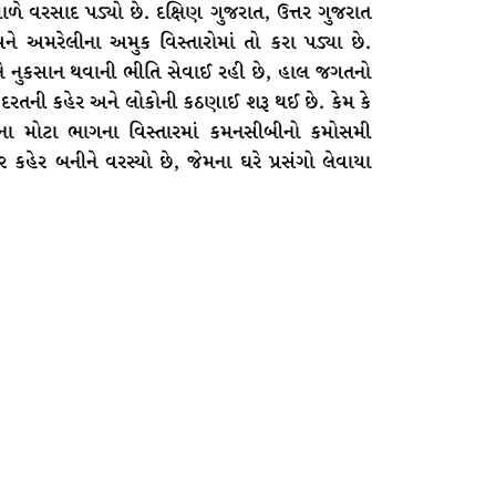
ે વરસાદ પડ્યો છે. દક્ષિણ ગુજરાત, ઉત્તર ગુજરાત
 અને અમરેલીના અમુક વિસ્તારોમાં તો કરા પડ્યા છે.
ે નુકસાન થવાની ભીતિ સેવાઈ રહી છે, હાલ જગતનો
કુદરતની કહેર અને લોકોની કઠણાઈ શરૂ થઈ છે. કેમ કે
ા મોટા ભાગના વિસ્તારમાં કમનસીબીનો કમોસમી
હેર બનીને વરસ્યો છે, જેમના ઘરે પ્રસંગો લેવાયા