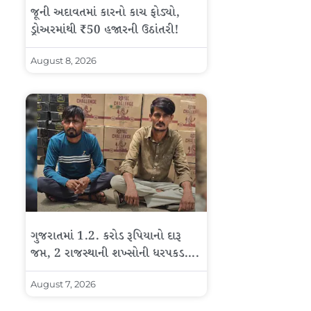
જૂની અદાવતમાં કારનો કાચ ફોડ્યો,
ડ્રોઅરમાંથી ₹50 હજારની ઉઠાંતરી!
August 8, 2026
ગુજરાતમાં 1.2. કરોડ રૂપિયાનો દારૂ
જપ્ત, 2 રાજસ્થાની શખ્સોની ધરપકડ….
August 7, 2026