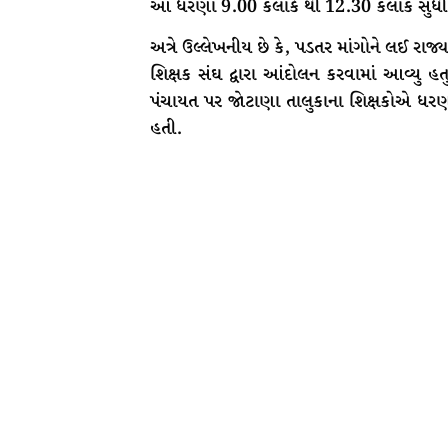
આ ધરણા 9.00 કલાકે થી 12.30 કલાક સુધી 
અત્રે ઉલ્લેખનીય છે કે, પડતર માંગોને લઈ રાજ્
શિક્ષક સંઘ દ્વારા આંદોલન કરવામાં આવ્યુ 
પંચાયત પર જોટાણા તાલુકાના શિક્ષકોએ ધરણ
હતી.