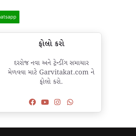
atsapp
ફોલો કરો
દરરોજ નવા અને ટ્રેન્ડીંગ સમાચાર
મેળવવા માટે Garvitakat.com ને
ફોલો કરો.