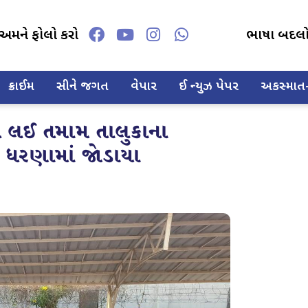
અમને ફોલો કરો
ભાષા બદલ
ક્રાઈમ
સીને જગત
વેપાર
ઈ ન્યુઝ પેપર
અકસ્માત-દ
ે લઈ તમામ તાલુકાના
ો ધરણામાં જોડાયા