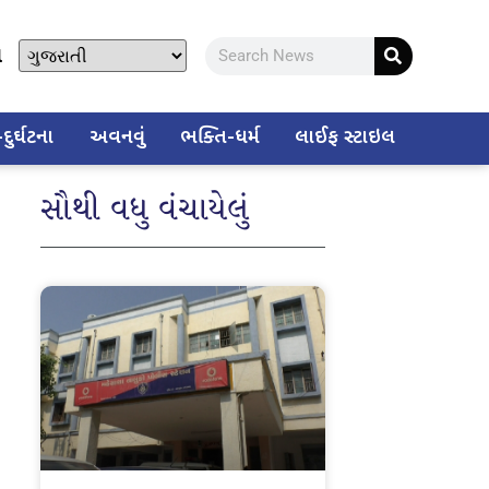
ો
ુર્ઘટના
અવનવું
ભક્તિ-ધર્મ
લાઈફ સ્ટાઇલ
સૌથી વધુ વંચાયેલું