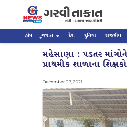
હોમ
ગુજરાત
દેશ
દુનિયા
રાજકીય
મહેસાણા : પડતર માંગોન
પ્રાથમીક શાળાના શિક્ષક
December 27, 2021