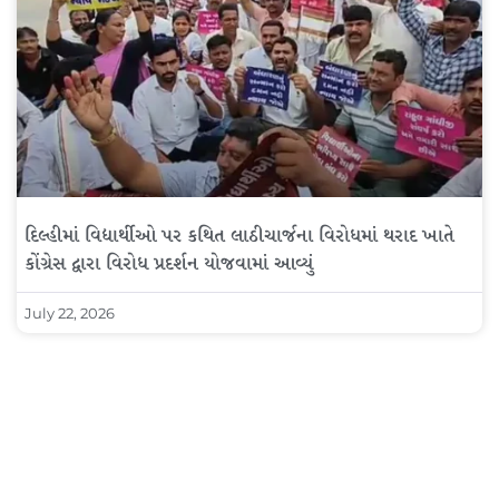
દિલ્હીમાં વિદ્યાર્થીઓ પર કથિત લાઠીચાર્જના વિરોધમાં થરાદ ખાતે
કોંગ્રેસ દ્વારા વિરોધ પ્રદર્શન યોજવામાં આવ્યું
July 22, 2026