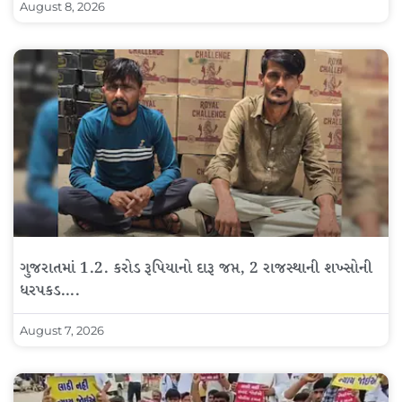
August 8, 2026
ગુજરાતમાં 1.2. કરોડ રૂપિયાનો દારૂ જપ્ત, 2 રાજસ્થાની શખ્સોની
ધરપકડ….
August 7, 2026