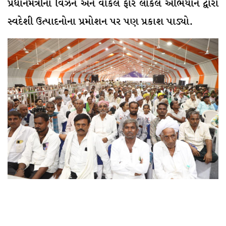
પ્રધાનમંત્રીના વિઝન અને વોકલ ફોર લોકલ અભિયાન દ્વારા
સ્વદેશી ઉત્પાદનોના પ્રમોશન પર પણ પ્રકાશ પાડ્યો.