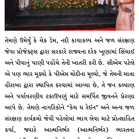
તેમણે ઉમેર્યું કે ચેક ડેમ, નદી કાયાકલ્પ અને જળ સંરક્ષણ
જેવા પ્રોજેક્ટ્સ દ્વારા સરકારે રાજ્યના દરેક ખૂણામાં સિંચાઈ
અને પીવાનું પાણી પહોંચે તેની ખાતરી કરી છે. સીએમ પટેલે
એ પણ ભાર મૂક્યો કે પીએમ મોદીના મૂલ્યો, જે તેમની માતા
હીરાબા દ્વારા સ્થાપિત કરવામાં આવ્યા છે, તે જન કલ્યાણ
અને પર્યાવરણીય ટકાઉપણું માટે સમર્પિત જીવનને પ્રેરણા
આપે છે. તેમણે નાગરિકોને “કેચ ધ રેઈન” અને અન્ય જળ
સંરક્ષણ કાર્યક્રમો જેવી પહેલોમાં ભાગ લેવા માટે પ્રોત્સાહિત
કર્યા, જ્યારે આત્મનિર્ભર (આત્મનિર્ભર) ભારતના