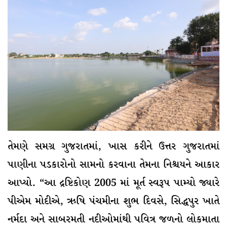
તેમણે સમગ્ર ગુજરાતમાં, ખાસ કરીને ઉત્તર ગુજરાતમાં
પાણીના પડકારોનો સામનો કરવાના તેમના નિશ્ચયને આકાર
આપ્યો. “આ દ્રષ્ટિકોણ 2005 માં મૂર્ત સ્વરૂપ પામ્યો જ્યારે
પીએમ મોદીએ, ઋષિ પંચમીના શુભ દિવસે, સિદ્ધપુર ખાતે
નર્મદા અને સાબરમતી નદીઓમાંથી પવિત્ર જળનો લોકમાતા