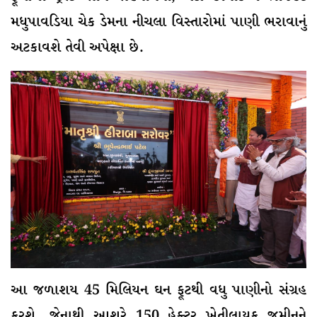
મધુપાવડિયા ચેક ડેમના નીચલા વિસ્તારોમાં પાણી ભરાવાનું
અટકાવશે તેવી અપેક્ષા છે.
આ જળાશય 45 મિલિયન ઘન ફૂટથી વધુ પાણીનો સંગ્રહ
કરશે, જેનાથી આશરે 150 હેક્ટર ખેતીલાયક જમીનને