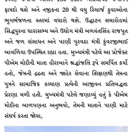
ફાયદો થશે અને નજીકના 20 થી વધુ રિચાર્જ કુવાઓના
ભૂગર્ભજળના સ્તરમાં વધારો થશે. ઉદ્ઘાટન સમારોહમાં
સિદ્ધપુરના ધારાસભ્ય અને ઉદ્યોગ મંત્રી બળવંતસિંહ રાજપૂત
અને જળ સંસાધન અને પાણી પુરવઠા મંત્રી કુંવરજીભાઈ
બાવળિયા ઉપસ્થિત રહ્યા હતા. મુખ્યમંત્રી પટેલે આ પ્રોજેક્ટ
પીએમ મોદીની માતા હીરાબાને શ્રદ્ધાંજલિ રૂપે સમર્પિત કર્યો
હતો, જેમની દ્રઢતા અને જાહેર સેવાના શિક્ષણથી તેમના
પુત્રને સામાજિક કલ્યાણ પ્રત્યેની આજીવન પ્રતિબદ્ધતા
પ્રેરણા મળી હતી. મુખ્યમંત્રી પટેલે જણાવ્યું હતું કે પીએમ
મોદીના બાળપણના અનુભવો, તેમની માતાને પાણી માટે
સંઘર્ષ કરતા જોયા,