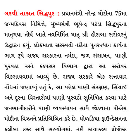
ગરવી તાકાત સિદ્ધપુર :
પ્રધાનમંત્રી નરેન્દ્ર મોદીના 75મા
જન્મદિવસ નિમિત્તે, મુખ્યમંત્રી ભૂપેન્દ્ર પટેલે સિદ્ધપુરના
માતૃગયા તીર્થ ખાતે નવનિર્મિત માતૃ શ્રી હીરાબા સરોવરનું
ઉદ્ઘાટન કર્યું. લોકમાતા સરસ્વતી નદીના પુનરુત્થાન કાર્યના
ભાગ રૂપે રાજ્ય સરકારના નર્મદા, જળ સંસાધન, પાણી
પુરવઠા અને કલ્પસર વિભાગ દ્વારા આ સરોવર
વિકસાવવામાં આવ્યું છે. રાજ્ય સરકારે એક સત્તાવાર
નોંધમાં જણાવ્યું હતું કે, આ પહેલ પાણી સંરક્ષણ, સિંચાઈ
અને દૂરના વિસ્તારોમાં પાણી પુરવઠો સુનિશ્ચિત કરવા માટે
જનભાગીદારીને પાણી વ્યવસ્થાપન સાથે જોડવાના પીએમ
મોદીના વિઝનને પ્રતિબિંબિત કરે છે. ધોળકિયા ફાઉન્ડેશનના
ફૂલીબા ટ્રસ્ટ સાથે સહયોગમાં, નદી કાયાકલ્પ પ્રોજેક્ટ