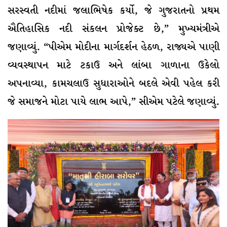
સરસ્વતી નદીમાં જલાભિષેક કર્યો, જે ગુજરાતનો પ્રથમ
ઐતિહાસિક નદી સંકલન પ્રોજેક્ટ છે,” મુખ્યમંત્રીએ
જણાવ્યું. “પીએમ મોદીના માર્ગદર્શન હેઠળ, રાજ્યએ પાણી
વ્યવસ્થાપન માટે ટકાઉ અને લાંબા ગાળાના ઉકેલો
અપનાવ્યા, કામચલાઉ સુધારાઓને બદલે એવી પહેલ કરી
જે સમાજને મોટા પાયે લાભ આપે,” સીએમ પટેલે જણાવ્યું.