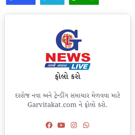
ફોલો કરો
દરરોજ નવા અને ટ્રેન્ડીંગ સમાચાર મેળવવા માટે
Garvitakat.com ને ફોલો કરો.