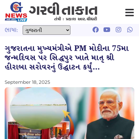
ભાષા:
ગુજરાતના મુખ્યમંત્રીએ PM મોદીના 75મા
જન્મદિવસ પર સિદ્ધપુર ખાતે માતૃ શ્રી
હીરાબા સરોવરનું ઉદ્ઘાટન કર્યું…
September 18, 2025