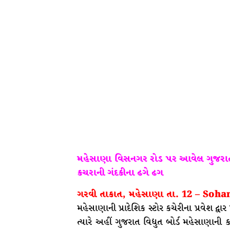
મહેસાણા વિસનગર રોડ પર આવેલ ગુજરાત વિદ્
કચરાની ગંદકીના ઢગે ઢગ
ગરવી તાકાત, મહેસાણા તા. 12 – Soh
મહેસાણાની પ્રાદેશિક સ્ટોર કચેરીના પ્રવેશ દ્વ
ત્યારે અહીં ગુજરાત વિદ્યુત બોર્ડ મહેસાણ