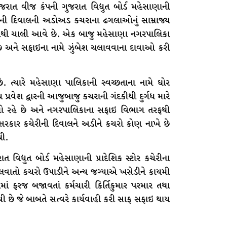
ાત વીજ કંપની ગુજરાત વિદ્યુત બોર્ડ મહેસાણાની
ની ગેટની દિવાલની અડોઅડ કચરાના ઢગલાઓનું સામ્રાજ્ય
યથી ચાલી આવે છે. એક બાજુ મહેસાણા નગરપાલિકા
 છે અને સફાઇના નામે ઝુંબેશ ચલાવવાના દાવાઓ કરી
 ત્યારે મહેસાણા પાલિકાની સ્વચ્છતાના નામે ઘોર
પ્રવેશ દ્વારની આજુબાજુ કચરાની ગંદકીથી દુર્ગધ મારે
યો રહે છે અને નગરપાલિકાના સફાઇ વિભાગ તરફથી
રકાર કચેરીની દિવાલને અડીને કચરો કોણ નાખે છે
થી.
 વિદ્યુત બોર્ડ મહેસાણાની પ્રાદેશિક સ્ટોર કચેરીના
 ઠલવાતો કચરો ઉપાડીને અન્ય જગ્યાએ ખસેડીને કાયમી
માં ફરજ બજાવતાં કર્મચારી કિર્તિકુમાર પરમાર તથા
વી છે જે બાબતે સત્વરે કાર્યવાહી કરી સાફ સફાઇ થાય