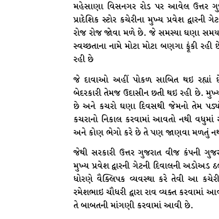
મહેસાણા વિસનગર રોડ પર આવેલ ઉત્તર ગુજર
પ્રાદેશિક સ્ટોર કચેરીના મુખ્ય પ્રવેશ દ્વાર
રોજ રોજ જોવા મળે છે. જે સમસ્યા ઘણા સમ
સ્વચ્છતાના નામે મોટા મોટા બણગા ફૂંકી રહી
રહી છે
જે દાવાઓ અહીં પોકળ સાબિત થઇ રહ્યાં છે.
બેદરકારી તેમજ ઉદાસીન છતી થઇ રહી છે. મુખ્ય 
છે અને કચરો ઘણા દિવસથી જેમનો તેમ પડ્
કચરાનો નિકાલ કરવામાં આવતો નથી વધુમાં સ
અને કોણ ભેગો કરે છે તે પણ જાણવા મળતું ન
જેથી સરકારી ઉત્તર ગુજરાત વીજ કંપની ગુજરાત
મુખ્ય પ્રવેશ દ્વારની ગેટની દિવાલની અડોઅડ
ધોરણે વૈક્લિપક વ્યવસ્થા કરે તેવી આ કચેરી
રમેશભાઇ ચૌધરી દ્વારા રાવ વ્યક્ત કરવામાં આ
તે બાબતની માંગણી કરવામાં આવી છે.