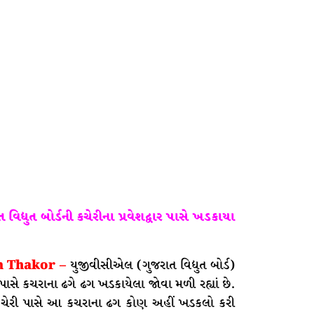
યુત બોર્ડની કચેરીના પ્રવેશદ્વાર પાસે ખડકાયા
an Thakor –
યુજીવીસીએલ (ગુજરાત વિદ્યુત બોર્ડ)
ાર પાસે કચરાના ઢગે ઢગ ખડકાયેલા જોવા મળી રહ્યાં છે.
ાની કચેરી પાસે આ કચરાના ઢગ કોણ અહીં ખડકલો કરી