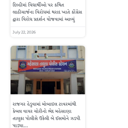
દિલ્હીમાં વિદ્યાર્થીઓ પર કથિત
લાઠીચાર્જના વિરોધમાં થરાદ ખાતે કોંગ્રેસ
દ્વારા વિરોધ પ્રદર્શન યોજવામાં આવ્યું
July 22, 2026
રાજગર હેડુવામાં મોબાઇલ ટાવરમાંથી
કેબલ વાયર ચોરીનો ભેદ મહેસાણા
તાલુકા પોલીસે ઉકેલી બે ઈસમોને ઝડપી
પાડ્યા…