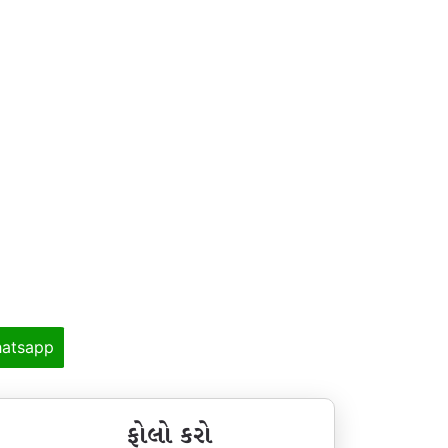
atsapp
ફોલો કરો