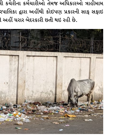
્ડની કચેરીના કર્મચારીઓ તેમજ અધિકારઓ ત્રાહીમામ
રપાલિકા દ્વારા અહીંથી કોઇપણ પ્રકારની સાફ સફાઇ
અહીં ધરાર બેદરકારી છતી થઇ રહી છે.