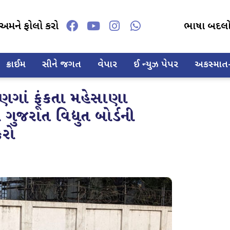
અમને ફોલો કરો
ભાષા બદલ
ક્રાઈમ
સીને જગત
વેપાર
ઈ ન્યુઝ પેપર
અકસ્માત-દ
ણગાં ફૂંકતા મહેસાણા
ુજરાત વિદ્યુત બોર્ડની
 કરો