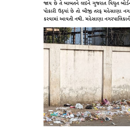
જાય છે તે બાબતને લઇને ગુજરાત વિદ્યુત બોર
પોકારી ઉઠ્યાં છે તો બીજી તરફ મહેસાણા નગ
કરવામાં આવતી નથી. મહેસાણા નગરપાલિકાની 