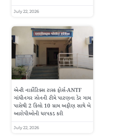
July 22, 2026
એન્ટી નાર્કોટિક્સ ટાસ્ક ફોર્સ-ANTF
ગાંધીનગર ઝોનની ટીમે પાટણના ડેર ગામ
પાસેથી 2 કિલો 10 ગ્રામ અફીણ સાથે બે
આરોપીઓની ધરપકડ કરી
July 22, 2026