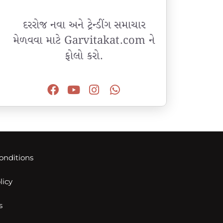
દરરોજ નવા અને ટ્રેન્ડીંગ સમાચાર
મેળવવા માટે Garvitakat.com ને
ફોલો કરો.
onditions
licy
s