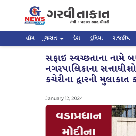
હોમ
ગુજરાત
દેશ
દુનિયા
રાજકીય
સફાઇ સ્વચ્છતાના નામે બ
નગરપાલિકાના સત્તાધીશો ગ
કચેરીના દ્વારની મુલાકાત
January 12, 2024