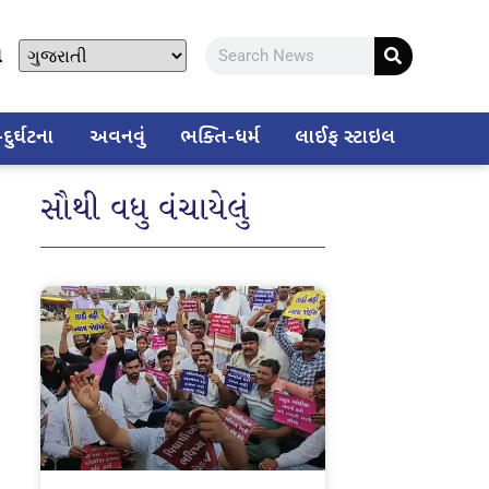
ો
ુર્ઘટના
અવનવું
ભક્તિ-ધર્મ
લાઈફ સ્ટાઇલ
સૌથી વધુ વંચાયેલું