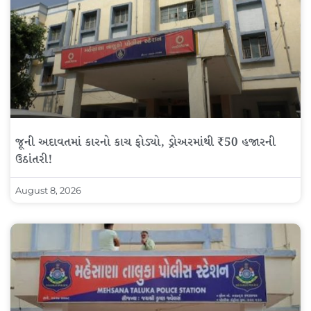
જૂની અદાવતમાં કારનો કાચ ફોડ્યો, ડ્રોઅરમાંથી ₹50 હજારની
ઉઠાંતરી!
August 8, 2026