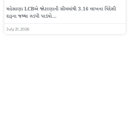
મહેસાણા LCBએ જોટાણાની સીમમાંથી 3.16 લાખના વિદેશી
દારૂના જથ્થા ઝડપી પાડ્યો…
July 21, 2026