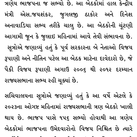
ત્રણેય ભાજપના જ સભ્યો છે. આ બેઠકોમાં હાલ કેન્દ્રીય
મંત્રી એસ.જયશંકર, જુગલજી ઠાકોર અને દિનેશ
અનાવાડિયા સભ્ય તરીકે ચાલુ છે. આ બેઠકોની ચૂંટણી
આગામી જૂન કે જુલાઇ મહિનામાં આવે તેવી સંભાવના છે.
સૂત્રોએ જણાવ્યું હતું કે પૂર્વ સરકારના બે નેતાઓ વિજય
રૂપાણી અને નીતિન પટેલ આ બેઠક માટેના દાવેદારો છે, જે
પૈકી વિજય રૂપાણી અગાઉ ૨૦૦૬ થી ૨૦૧૨ દરમ્યાન
રાજ્યસભાના સભ્ય રહી ચૂક્યાં છે.
સચિવાલયના સૂત્રોએ જણાવ્યું હતું કે આ વર્ષે એટલે કે
૨૦૨૩ના ઓગષ્ટ મહિનામાં રાજ્યસભાની ત્રણ બેઠકો ખાલી
થાય છે. ભાજપ પાસે ૧૫૬ સભ્યો હોવાથી આ ત્રણેય
બેઠકોમાં ભાજપના ઉમેદવારોનો વિજય નિશ્ચિત છે ત્યારે