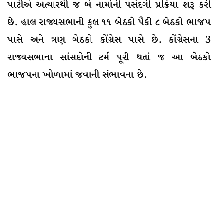
પાર્ટીએ અત્યારથી જ બે નામોની પસંદગી પ્રક્રિયા શરૂ કરી
છે. હાલ રાજ્યસભાની કુલ ૧૧ બેઠકો પૈકી ૮ બેઠકો ભાજપ
પાસે અને ત્રણ બેઠકો કોંગ્રેસ પાસે છે. કોંગ્રેસના 3
રાજ્યસભાના સાંસદોની ટર્મ પૂરી થતાં જ આ બેઠકો
ભાજપના ખોળામાં જવાની સંભાવના છે.