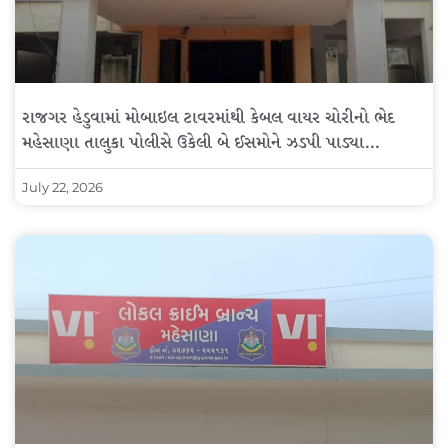
રાજગર હેડુવામાં મોબાઇલ ટાવરમાંથી કેબલ વાયર ચોરીનો ભેદ
મહેસાણા તાલુકા પોલીસે ઉકેલી બે ઈસમોને ઝડપી પાડ્યા…
July 22, 2026