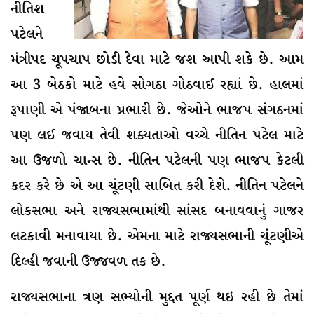
નીતિશ
પટેલને
મંત્રીપદ ચૂપચાપ છોડી દેવા માટે જશ આપી શકે છે. આમ
આ 3 બેઠકો માટે હવે સોગઠા ગોઠવાઈ રહ્યાં છે. હાલમાં
રૂપાણી એ પંજાબના પ્રભારી છે. જેઓને ભાજપ સંગઠનમાં
પણ લઈ જવાય તેવી શક્યતાઓ વચ્ચે નીતિન પટેલ માટે
આ ઉજળો ચાન્સ છે. નીતિન પટેલની પણ ભાજપ કેટલી
કદર કરે છે એ આ ચૂંટણી સાબિત કરી દેશે. નીતિન પટેલને
લોકસભા અને રાજ્યસભામાંથી સાંસદ બનાવવાનું ગાજર
લટકાવી મનાવાયા છે. એમના માટે રાજ્યસભાની ચૂંટણીએ
દિલ્હી જવાની ઉજ્જવળ તક છે.
રાજ્યસભાના ત્રણ સભ્યોની મુદ્દત પૂર્ણ થઇ રહી છે તેમાં