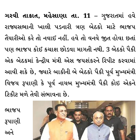
ગરવી તાકાત, મહેસાણા તા. 11 –
ગુજરાતમાં હવે
રાજ્યસભાની ખાલી પડનારી ત્રણ બેઠકો માટે ભાજપ
તૈયારીઓ કરે તો નવાઈ નહીં. હવે તો વનવે જીત હોવા છતાં
પણ ભાજપ કોઈ કચાશ છોડવા માગતી નથી. 3 બેઠકો પૈકી
એક બેઠકમાં કેન્દ્રીય મંત્રી એસ જયશંકરને રિપીટ કરવામાં
આવી શકે છે, જ્યારે બાકીની બે બેઠકો પૈકી પૂર્વ મુખ્યમંત્રી
વિજય રૂપાણી કે પૂર્વ નાયબ મુખ્યમંત્રી પૈકી કોઇ એકને
ટિકીટ મળે તેવી સંભાવના છે.
ભાજપ
રૂપાણી
અને