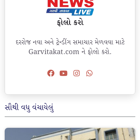
ફોલો કરો
દરરોજ નવા અને ટ્રેન્ડીંગ સમાચાર મેળવવા માટે
Garvitakat.com ને ફોલો કરો.
સૌથી વધુ વંચાયેલું