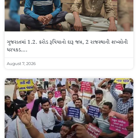
ગુજરાતમાં 1.2. કરોડ રૂપિયાનો દારૂ જપ્ત, 2 રાજસ્થાની શખ્સોની
ધરપકડ….
August 7, 2026