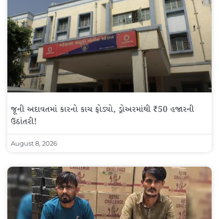
જૂની અદાવતમાં કારનો કાચ ફોડ્યો, ડ્રોઅરમાંથી ₹50 હજારની
ઉઠાંતરી!
August 8, 2026