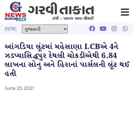
ભાષા:
આંગડિયા લૂંટમાં મહેસાણા LCBએ 4ને
ઝડપ્યાસિદ્ધપુર દેથલી ચોકડીએથી 6.84
લાખના સોનુ અને હિરાનાં પાર્સલની લૂંટ થઈ
હતી
June 23, 2021