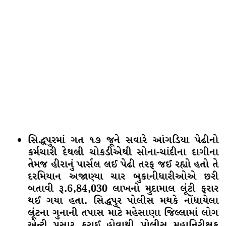
સિદ્ધપુરમાં ગત ૧૭ જૂને સવારે આંગડિયા પેઢીનો
કર્મચારી દેથલી ચોકડીએથી સોના-ચાંદીના દાગીના
તેમજ હીરાનું પાર્સલ લઈ પેઢી તરફ જઈ રહ્યો હતો તે
દરમિયાન અજાણ્યા ચાર બુકાનીધારીઓએ છરી
બતાવી રૂ.6,84,030 લાખનો મુદામાલ લૂંટી ફરાર
થઈ ગયા હતા. સિદ્ધપુર પોલીસ મથકે નોંધાયેલા
લૂંટના ગુનાની તપાસ માટે મહેસાણા જિલ્લામાં લોગ
એન્ટ્રી પસાર કરાઈ હોવાથી પોલીસ મહાનિરીક્ષક