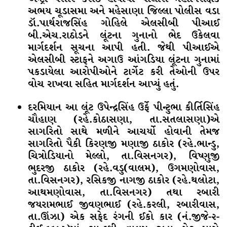
અભય ચૂડાસમા અને મહેસાણા જિલ્લા પોલીસ વડા
ડૉ.પાર્થરાજસિંહ ગોહિલે એલસીબી પીઆઈ
બી.એચ.રાઠોડને લૂંટના ગુનાનો ભેદ ઉકેલવા
માર્ગદર્શન સૂચના આપી હતી. જેથી પીઆઈએ
એલસીબી સ્ટાફને અગાઉ આંગડિયા લૂંટના ગુનામાં
પકડાયેલા આરોપીઓને ટાર્ગેટ કરી તેઓની ઉપર
વોચ રાખવા સહિત માર્ગદર્શન આપ્યું હતું.
દરમિયાન આ લૂંટ ઉપેન્દ્રસિંહ ઉર્ફે પીન્ટુભા કીર્તિસિંહ
ચૌહાણ (રહે.કોઠાસણા, તા.સતલાસણા)એ
સાગરિતો સાથે મળીને આચર્યો હોવાની તેમજ
સાગરિતો પૈકી કિરણજી મણાજી ઠાકોર (રહે.ભાન્ડુ,
ચિત્રોડિયાનો મેલ્લો, તા.વિસનગર), વિષ્ણુજી
ભુદરજી ઠાકોર (રહે.વડુ(વાલમ), ઉગમણોવાસ,
તા.વિસનગર), રસિકજી નાગજી ઠાકોર (રહે.થલોટા,
આથમણોવાસ, તા.વિસનગર) તથા રબારી
જયરામભાઈ જીવણભાઈ (રહે.કરલી, રબારીવાસ,
તા.ઊંઝા) એક સફેદ રંગની ઈકો કાર (નં.જીજે-૨-