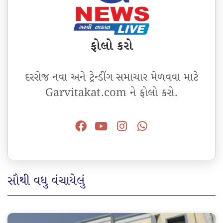
ફોલો કરો
દરરોજ નવા અને ટ્રેન્ડીંગ સમાચાર મેળવવા માટે
Garvitakat.com ને ફોલો કરો.
સૌથી વધુ વંચાયેલું