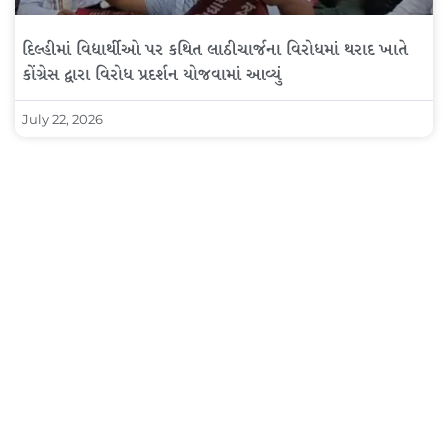
દિલ્હીમાં વિદ્યાર્થીઓ પર કથિત લાઠીચાર્જના વિરોધમાં થરાદ ખાતે
કોંગ્રેસ દ્વારા વિરોધ પ્રદર્શન યોજવામાં આવ્યું
July 22, 2026