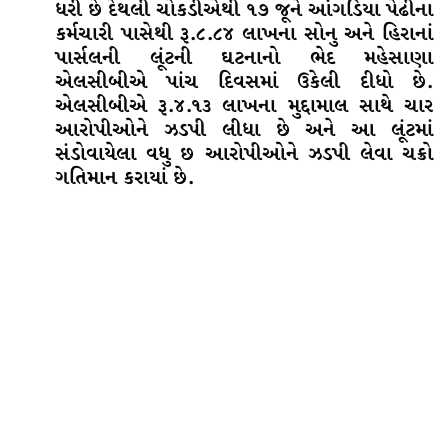
ધરી છે દેથલી ચોકડીએથી ૧૭ જૂને આંગડિયા પેઢીના
કર્મચારી પાસેથી રૂ.૮.૮૪ લાખના સોનુ અને હિરાનાં
પાર્સલની લૂંટની ઘટનાનો ભેદ મહેસાણા
એલસીબીએ પાંચ દિવસમાં ઉકેલી દીધો છે.
એલસીબીએ રૂ.૪.૧૩ લાખના મુદ્દામાલ સાથે ચાર
આરોપીઓને ઝડપી લીધા છે અને આ લૂંટમાં
સંડોવાયેલા વધુ છ આરોપીઓને ઝડપી લેવા ચક્રો
ગતિમાન કરાયાં છે.