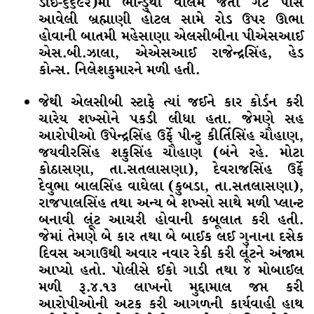
ડીઈ-૬૬૯૨)માં ભાન્ડુથી વાલમ જતા ગેટ પાસે
આવેલી બ્રહ્માણી હોટલ સામે રોડ ઉપર ઊભા
હોવાની બાતમી મહેસાણા એલસીબીના પીએસઆઈ
એસ.બી.ઝાલા, એએસઆઈ રાજેન્દ્રસિંહ, હેડ
કોન્સ. નિલેશકુમારને મળી હતી.
જેથી એલસીબી સ્ટાફે ત્યાં જઈને કાર કોર્ડન કરી
ચારેય શખ્સોને પકડી લીધા હતા. જેમણે સહ
આરોપીઓ ઉપેન્દ્રસિંહ ઉર્ફે પીન્ટુ કીર્તિસિંહ ચૌહાણ,
જયવીરસિંહ શકુસિંહ ચૌહાણ (બંને રહે. મોટા
કોઠાસણા, તા.સતલાસણા), દેવરાજસિંહ ઉર્ફે
દેવુભા બાલસિંહ વાઘેલા (કુબડા, તા.સતલાસણા),
રાજપાલસિંહ તથા અન્ય બે શખ્સો સાથે મળી પ્લાન્ટ
બનાવી લૂંટ આચરી હોવાની કબૂલાત કરી હતી.
જેમાં તેમણે બે કાર તથા બે બાઈક લઈ ગુનાના દસેક
દિવસ અગાઉથી અવાર નવાર રેકી કરી લૂંટને અંજામ
આપ્યો હતો. પોલીસે ઈકો ગાડી તથા ૪ મોબાઈલ
મળી રૂ.૪.૧૩ લાખનો મુદ્દામાલ જપ્ત કરી
આરોપીઓની અટક કરી આગળની કાર્યવાહી હાથ