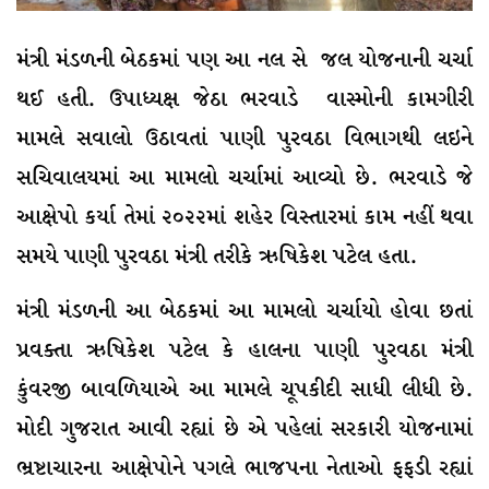
મંત્રી મંડળની બેઠકમાં પણ આ નલ સે જલ યોજનાની ચર્ચા
થઈ હતી. ઉપાધ્યક્ષ જેઠા ભરવાડે વાસ્મોની કામગીરી
મામલે સવાલો ઉઠાવતાં પાણી પુરવઠા વિભાગથી લઇને
સચિવાલયમાં આ મામલો ચર્ચામાં આવ્યો છે. ભરવાડે જે
આક્ષેપો કર્યા તેમાં ૨૦૨૨માં શહેર વિસ્તારમાં કામ નહીં થવા
સમયે પાણી પુરવઠા મંત્રી તરીકે ઋષિકેશ પટેલ હતા.
મંત્રી મંડળની આ બેઠકમાં આ મામલો ચર્ચાયો હોવા છતાં
પ્રવક્તા ઋષિકેશ પટેલ કે હાલના પાણી પુરવઠા મંત્રી
કુંવરજી બાવળિયાએ આ મામલે ચૂપકીદી સાધી લીધી છે.
મોદી ગુજરાત આવી રહ્યાં છે એ પહેલાં સરકારી યોજનામાં
ભ્રષ્ટાચારના આક્ષેપોને પગલે ભાજપના નેતાઓ ફફડી રહ્યાં