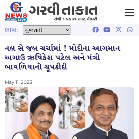
ભાષા:
નલ સે જલ ચર્ચામાં ! મોદીના આગમાન
અગાઉ ઋષિકેશ પટેલ અને મંત્રી
બાવળિયાની ચૂપકીદી
May 11, 2023