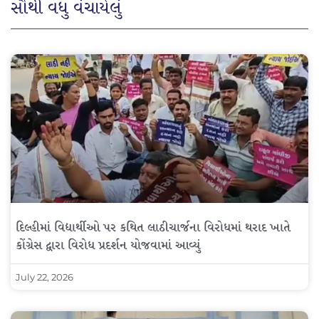
સૌથી વધુ વંચાયેલું
દિલ્હીમાં વિદ્યાર્થીઓ પર કથિત લાઠીચાર્જના વિરોધમાં થરાદ ખાતે
કોંગ્રેસ દ્વારા વિરોધ પ્રદર્શન યોજવામાં આવ્યું
July 22, 2026