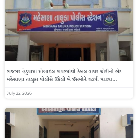
રાજગર હેડુવામાં મોબાઇલ ટાવરમાંથી કેબલ વાયર ચોરીનો ભેદ
મહેસાણા તાલુકા પોલીસે ઉકેલી બે ઈસમોને ઝડપી પાડ્યા…
July 22, 2026