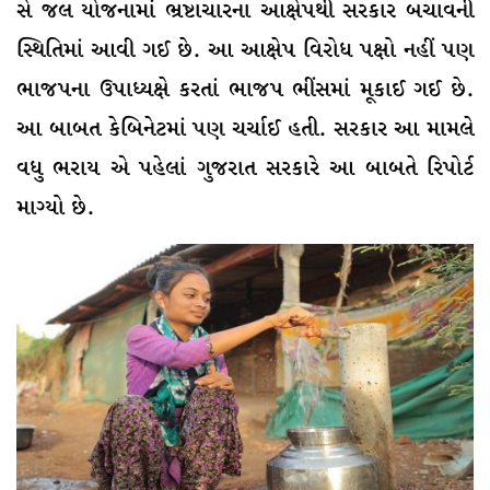
સે જલ યોજનામાં ભ્રષ્ટાચારના આક્ષેપથી સરકાર બચાવની
સ્થિતિમાં આવી ગઈ છે. આ આક્ષેપ વિરોધ પક્ષો નહીં પણ
ભાજપના ઉપાધ્યક્ષે કરતાં ભાજપ ભીંસમાં મૂકાઈ ગઈ છે.
આ બાબત કેબિનેટમાં પણ ચર્ચાઈ હતી. સરકાર આ મામલે
વધુ ભરાય એ પહેલાં ગુજરાત સરકારે આ બાબતે રિપોર્ટ
માગ્યો છે.