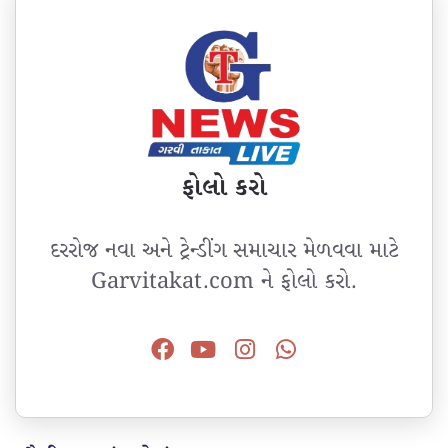
ફોલો કરો
દરરોજ નવા અને ટ્રેન્ડીંગ સમાચાર મેળવવા માટે
Garvitakat.com ને ફોલો કરો.