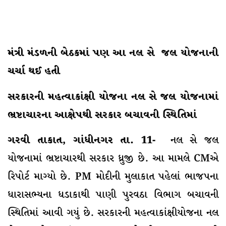
મંત્રી મંડળની બેઠકમાં પણ આ નલ સે જલ યોજનાની
ચર્ચા થઈ હતી
સરકારની મહત્વાકાંક્ષી યોજના નલ સે જલ યોજનામાં
ભ્રષ્ટાચારના આક્ષેપથી સરકાર બચાવની સ્થિતિમાં
ગરવી તાકાત, ગાંધીનગર તા. 11-
નલ સે જલ
યોજનામાં ભ્રષ્ટાચારથી સરકાર ધ્રુજી છે. આ મામલે CMએ
રિપોર્ટ માગ્યો છે. PM મોદીની મુલાકાત પહેલાં ભાજપના
ધારાસભ્યના ધડાકાથી પાણી પુરવઠા વિભાગ બચાવની
સ્થિતિમાં આવી ગયું છે. સરકારની મહત્વાકાંક્ષીયોજના નલ