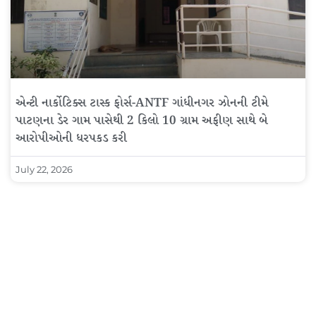
એન્ટી નાર્કોટિક્સ ટાસ્ક ફોર્સ-ANTF ગાંધીનગર ઝોનની ટીમે
પાટણના ડેર ગામ પાસેથી 2 કિલો 10 ગ્રામ અફીણ સાથે બે
આરોપીઓની ધરપકડ કરી
July 22, 2026