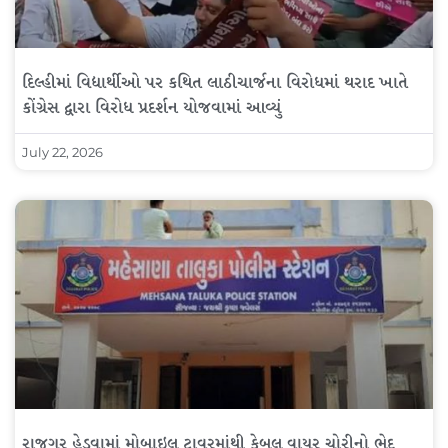
દિલ્હીમાં વિદ્યાર્થીઓ પર કથિત લાઠીચાર્જના વિરોધમાં થરાદ ખાતે
કોંગ્રેસ દ્વારા વિરોધ પ્રદર્શન યોજવામાં આવ્યું
July 22, 2026
રાજગર હેડુવામાં મોબાઇલ ટાવરમાંથી કેબલ વાયર ચોરીનો ભેદ