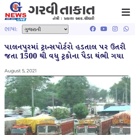
ભાષા:
પાલનપુરમાં ટ્રાન્સપોર્ટરો હડતાલ પર ઉતરી
જતા 1500 થી વધુ ટ્રકોના પૈડા થંભી ગયા
August 5, 2021