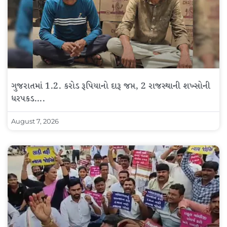
ગુજરાતમાં 1.2. કરોડ રૂપિયાનો દારૂ જપ્ત, 2 રાજસ્થાની શખ્સોની
ધરપકડ….
August 7, 2026