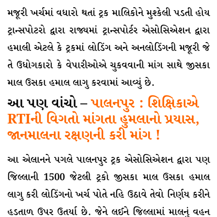
મજૂરી ખર્ચમાં વધારો થતાં ટ્રક માલિકોને મુશ્કેલી પડતી હોય
ટ્રાન્સપોટરો દ્વારા રાજ્યમાં ટ્રાન્સપોર્ટર એસોસિએશન દ્વારા
હમાલી એટલે કે ટ્રકમાં લોડિંગ અને અનલોડિંગની મજૂરી જે
તે ઉધોગકારો કે વેપારીઓએ ચુકવવાની માંગ સાથે જીસકા
માલ ઉસકા હમાલ લાગુ કરવામાં આવ્યું છે.
આ પણ વાંચો –
પાલનપુર : શિક્ષિકાએ
RTIની વિગતો માંગતા હુમલાનો પ્રયાસ,
જાનમાલના રક્ષણની કરી માંગ !
આ એલાનને પગલે પાલનપુર ટ્રક એસોસિએશન દ્વારા પણ
જિલ્લાની 1500 જેટલી ટ્રકો જીસકા માલ ઉસકા હમાલ
લાગુ કરી લોડિંગનો ખર્ચ પોતે નહિ ઉઠાવે તેવો નિર્ણય કરીને
હડતાળ ઉપર ઉતર્યા છે. જેને લઈને જિલ્લામાં માલનું વહન