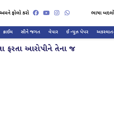
અમને ફોલો કરો
ભાષા બદલ
ક્રાઈમ
સીને જગત
વેપાર
ઈ ન્યુઝ પેપર
અકસ્માત-દ
 ફરતા આરોપીને તેના જ