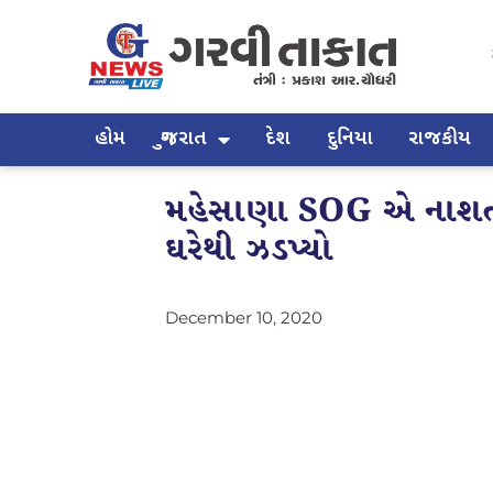
હોમ
ગુજરાત
દેશ
દુનિયા
રાજકીય
મહેસાણા SOG એ નાશતા
ઘરેથી ઝડપ્યો
December 10, 2020