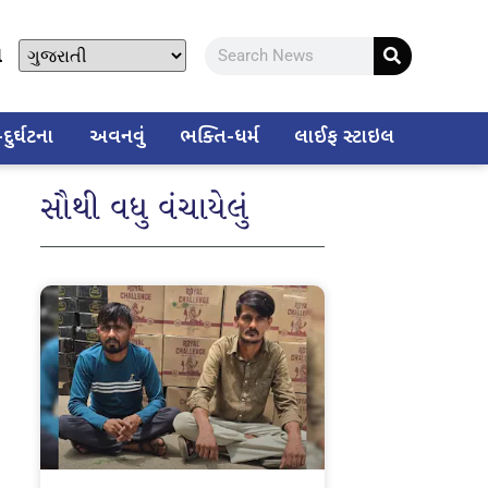
ો
ુર્ઘટના
અવનવું
ભક્તિ-ધર્મ
લાઈફ સ્ટાઇલ
સૌથી વધુ વંચાયેલું