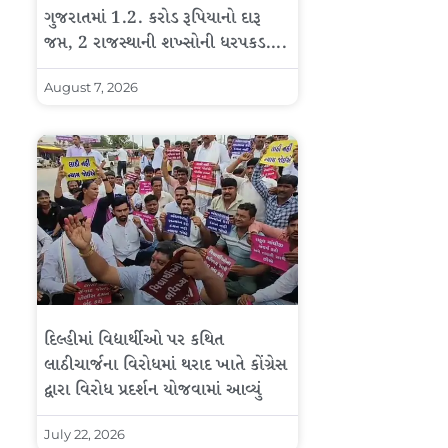
ગુજરાતમાં 1.2. કરોડ રૂપિયાનો દારૂ
જપ્ત, 2 રાજસ્થાની શખ્સોની ધરપકડ….
August 7, 2026
દિલ્હીમાં વિદ્યાર્થીઓ પર કથિત
લાઠીચાર્જના વિરોધમાં થરાદ ખાતે કોંગ્રેસ
દ્વારા વિરોધ પ્રદર્શન યોજવામાં આવ્યું
July 22, 2026