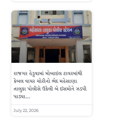
રાજગર હેડુવામાં મોબાઇલ ટાવરમાંથી
કેબલ વાયર ચોરીનો ભેદ મહેસાણા
તાલુકા પોલીસે ઉકેલી બે ઈસમોને ઝડપી
પાડ્યા…
July 22, 2026