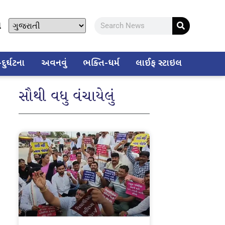
ો
ુર્ઘટના
અવનવું
ભક્તિ-ધર્મ
લાઈફ સ્ટાઇલ
સૌથી વધુ વંચાયેલું