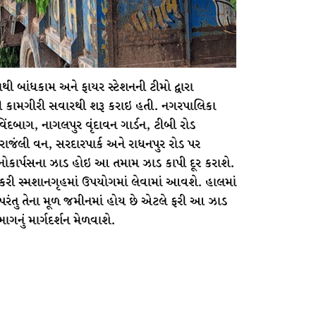
 બાંધકામ અને ફાયર સ્ટેશનની ટીમો દ્વારા
ની કામગીરી સવારથી શરૂ કરાઇ હતી. નગરપાલિકા
ંદબાગ, નાગલપુર વૃંદાવન ગાર્ડન, ટીબી રોડ
રાજંલી વન, સરદારપાર્ક અને રાધનપુર રોડ પર
કોનોકાર્પસના ઝાડ હોઇ આ તમામ ઝાડ કાપી દૂર કરાશે.
ટોર કરી સ્મશાનગૃહમાં ઉપયોગમાં લેવામાં આવશે. હાલમાં
. પરંતુ તેના મૂળ જમીનમાં હોય છે એટલે ફરી આ ઝાડ
નું માર્ગદર્શન મેળવાશે.