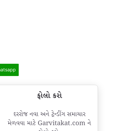
atsapp
ફોલો કરો
દરરોજ નવા અને ટ્રેન્ડીંગ સમાચાર
મેળવવા માટે Garvitakat.com ને