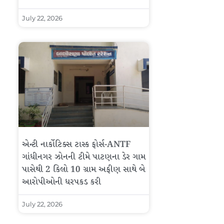
July 22, 2026
એન્ટી નાર્કોટિક્સ ટાસ્ક ફોર્સ-ANTF
ગાંધીનગર ઝોનની ટીમે પાટણના ડેર ગામ
પાસેથી 2 કિલો 10 ગ્રામ અફીણ સાથે બે
આરોપીઓની ધરપકડ કરી
July 22, 2026