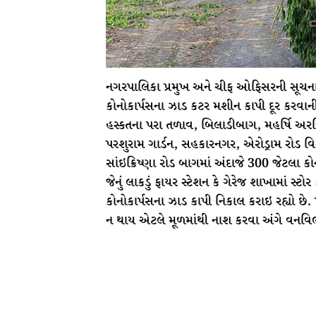
નગરપાલિકા પ્રમુખ અને ચીફ ઓફિસરની સૂચનાથી
કોનોકાર્પસના ઝાડ કટર મશીન કાપી દૂર કરવા
હસ્કતના પરા તળાવ, બિલાડીબાગ, મહર્ષિ અરવિ
પરશુરામ ગાર્ડન, સહકારનગર, એરોડ્રામ રોડ વિ
સાંઇક્રિષ્ણા રોડ બાગમાં અંદાજે 300 જેટલા 
જેનું લાકડું ફાયર સ્ટેશન કે ગેરેજ શાખામાં સ્
કોનોકાર્પસના ઝાડ કાપી નિકાલ કરાઇ રહ્યો છે
ન થાય એટલે મૂળમાંથી નાશ કરવા અંગે વનવિભાગ