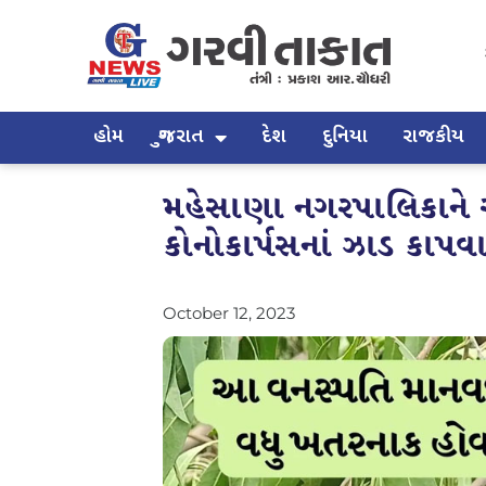
હોમ
ગુજરાત
દેશ
દુનિયા
રાજકીય
મહેસાણા નગરપાલિકાને આ
કોનોકાર્પસનાં ઝાડ કાપવાનુ
October 12, 2023