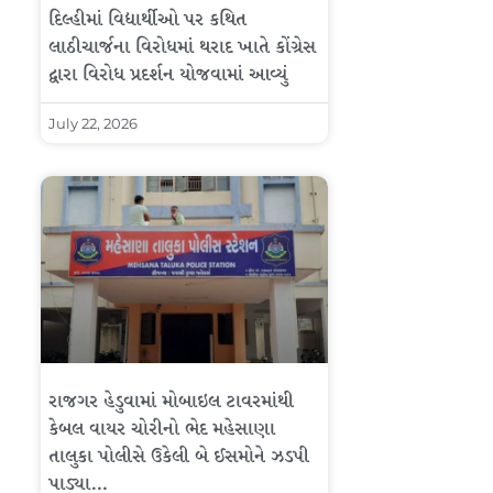
દિલ્હીમાં વિદ્યાર્થીઓ પર કથિત
લાઠીચાર્જના વિરોધમાં થરાદ ખાતે કોંગ્રેસ
દ્વારા વિરોધ પ્રદર્શન યોજવામાં આવ્યું
July 22, 2026
રાજગર હેડુવામાં મોબાઇલ ટાવરમાંથી
કેબલ વાયર ચોરીનો ભેદ મહેસાણા
તાલુકા પોલીસે ઉકેલી બે ઈસમોને ઝડપી
પાડ્યા…