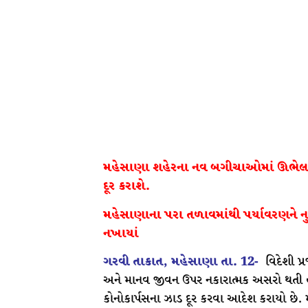
મહેસાણા શહેરના નવ બગીચાઓમાં ઊભેલા ક
દૂર કરાશે.
મહેસાણાના પરા તળાવમાંથી પર્યાવરણને નુ
નખાયાં
ગરવી તાકાત, મહેસાણા તા. 12-
વિદેશી પ્
અને માનવ જીવન ઉપર નકારાત્મક અસરો થતી હોવા
કોનોકાર્પસના ઝાડ દૂર કરવા આદેશ કરાયો છ