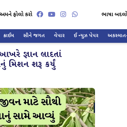
અમને ફોલો કરો
ભાષા બદલ
ક્રાઈમ
સીને જગત
વેપાર
ઈ ન્યુઝ પેપર
અકસ્માત-દ
ખરે જ્ઞાન લાદતાં
ં મિશન શરૂ કર્યું