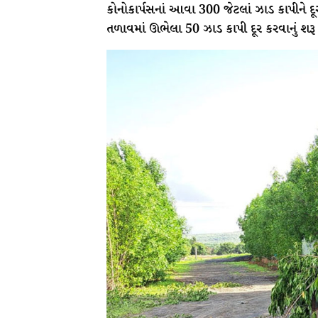
કોનોકાર્પસનાં આવા 300 જેટલાં ઝાડ કાપીને દૂર
તળાવમાં ઊભેલા 50 ઝાડ કાપી દૂર કરવાનું શરૂ કર