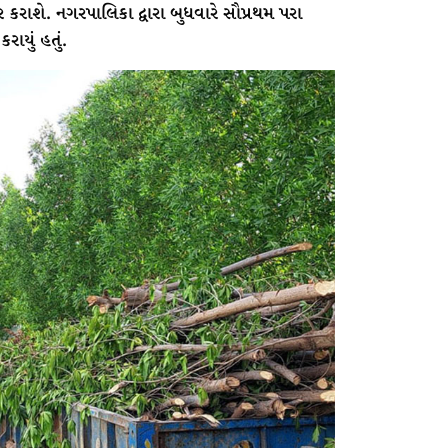
 કરાશે. નગરપાલિકા દ્વારા બુધવારે સૌપ્રથમ પરા
ાયું હતું.