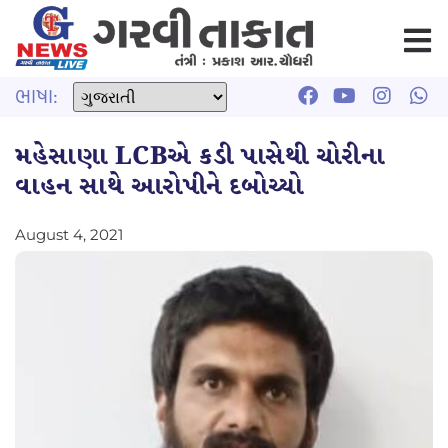
ભાષા:
મહેસાણા LCBએ કડી પાસેથી ચોરીના
વાહન સાથે આરોપીને દબોચ્યો
August 4, 2021