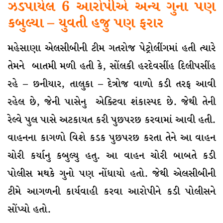
ઝડપાયેલ 6 આરોપીએ અન્ય ગુના પણ
કબુલ્યા – યુવતી હજુ પણ ફરાર
મહેસાણા એલસીબીની ટીમ ગતરોજ પેટ્રોલીંગમાં હતી ત્યારે
તેમને બાતમી મળી હતી કે, સોંલકી હરદેવસીંહ દિલીપસીંહ
રહે – છનીયાર, તાલુકા – દેત્રોજ વાળો કડી તરફ આવી
રહેલ છે, જેની પાસેનુ એક્ટિવા શંકાસ્પદ છે. જેથી તેની
રેલ્વે પુલ પાસે અટકાયત કરી પુછપરછ કરવામાં આવી હતી.
વાહનના કાગળો વિશે કડક પુછપરછ કરતા તેને આ વાહન
ચોરી કર્યાનુ કબુલ્યુ હતુ. આ વાહન ચોરી બાબતે કડી
પોલીસ મથકે ગુનો પણ નોંધાયો હતો. જેથી એલસીબીની
ટીમે આગળની કાર્યવાહી કરવા આરોપીને કડી પોલીસને
સોંપ્યો હતો.