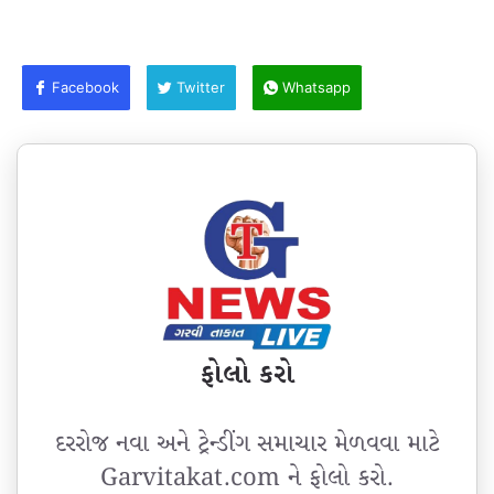
Facebook
Twitter
Whatsapp
ફોલો કરો
દરરોજ નવા અને ટ્રેન્ડીંગ સમાચાર મેળવવા માટે
Garvitakat.com ને ફોલો કરો.