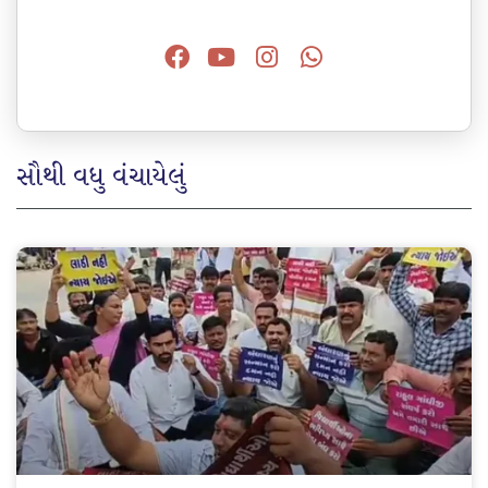
સૌથી વધુ વંચાયેલું