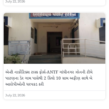
July 22, 2026
એન્ટી નાર્કોટિક્સ ટાસ્ક ફોર્સ-ANTF ગાંધીનગર ઝોનની ટીમે
પાટણના ડેર ગામ પાસેથી 2 કિલો 10 ગ્રામ અફીણ સાથે બે
આરોપીઓની ધરપકડ કરી
July 22, 2026