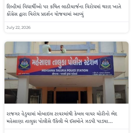
દિલ્હીમાં વિદ્યાર્થીઓ પર કથિત લાઠીચાર્જના વિરોધમાં થરાદ ખાતે
કોંગ્રેસ દ્વારા વિરોધ પ્રદર્શન યોજવામાં આવ્યું
July 22, 2026
રાજગર હેડુવામાં મોબાઇલ ટાવરમાંથી કેબલ વાયર ચોરીનો ભેદ
મહેસાણા તાલુકા પોલીસે ઉકેલી બે ઈસમોને ઝડપી પાડ્યા…