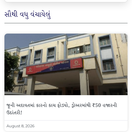
સૌથી વધુ વંચાયેલું
જૂની અદાવતમાં કારનો કાચ ફોડ્યો, ડ્રોઅરમાંથી ₹50 હજારની
ઉઠાંતરી!
August 8, 2026