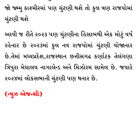
જાે જ્મ્મુ કાશ્મીરમાં પણ ચુંટણી થશે તો કુલ ત્રણ રાજયોમાં
ચુંટણી થશે
આવી જ રીતે ૨૦૨૩ પણ ચુંટણીના હિસાબથી એક મોટું વર્ષ
રહેનાર છે ૨૦૨૩માં કુલ નવ રાજયોમાં ચુંટણી યોજાનાર
છે.તેમાં મધ્યપ્રદેશ,રાજસ્થાન છત્તીસગઢ કર્ણાટક તેલંગણા
ત્રિપુરા મેધાલય નાગાલેન્ડ અને મિઝોરમ સામેલ છે. જયારે
૨૦૨૪માં લોકસભાની ચુંટણી પણ થનાર છે.
(ન્યુઝ એજન્સી)