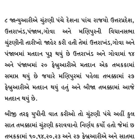
૮ જાન્યુઆરીએ ચુંટણી પંચે દેશના પાંચ રાજયો ઉત્તરપ્રદેશ,
ઉત્તરાખંડ,પંજાબ,ગોવા અને મણિપુરની વિધાનસભા
ચુંટણીની તારીખો જાહેર કરી હતી તેમાં ઉત્તરાખંડ,ગોવા અને
પંજાબમાં મતદાન પુરૂ થયું છે ઉત્તરાખંડ અને ગોવામાં ૧૪
અને પંજાબમાં ૨૦ ફેબ્રુઆરીએ મતદાન એક તબકકામાં
સમાપ્ત થયું છે જયારે મણિપુરમાં પહેલા તબક્કામાં ૨૭
ફેબ્રુઆરીએ મતદાન થયું હતું અને બીજા તબક્કામાં આજે
મતદાન થયું છે.
બીજી તરફ યુપીની વાત કરીઓ તો ચુંટણી પંચે અહીં કુલ
સાત તબક્કામાં ચુંટણી કરાવવાનો નિર્ણય કર્યો હતો જેમાં છ
તબકકામાં ૧૦,૧૪,૨૦,૨૩ અને ૨૭ ફેબ્રુઆરીએ અને સાતમા