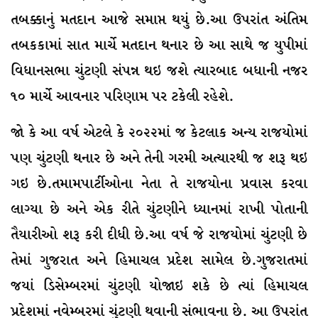
તબક્કાનું મતદાન આજે સમાપ્ત થયું છે.આ ઉપરાંત અંતિમ
તબકકામાં સાત માર્ચે મતદાન થનાર છે આ સાથે જ યુપીમાં
વિધાનસભા ચુંટણી સંપન્ન થઇ જશે ત્યારબાદ બધાની નજર
૧૦ માર્ચે આવનાર પરિણામ પર ટકેલી રહેશે.
જાે કે આ વર્ષ એટલે કે ૨૦૨૨માં જ કેટલાક અન્ય રાજયોમાં
પણ ચુંટણી થનાર છે અને તેની ગરમી અત્યારથી જ શરૂ થઇ
ગઇ છે.તમામપાર્ટીઓના નેતા તે રાજયોના પ્રવાસ કરવા
લાગ્યા છે અને એક રીતે ચુંટણીને ધ્યાનમાં રાખી પોતાની
તૈયારીઓ શરૂ કરી દીધી છે.આ વર્ષ જે રાજયોમાં ચુંટણી છે
તેમાં ગુજરાત અને હિમાચલ પ્રદેશ સામેલ છે.ગુજરાતમાં
જયાં ડિસેમ્બરમાં ચુંટણી યોજાઇ શકે છે ત્યાં હિમાચલ
પ્રદેશમાં નવેમ્બરમાં ચુંટણી થવાની સંભાવના છે. આ ઉપરાંત