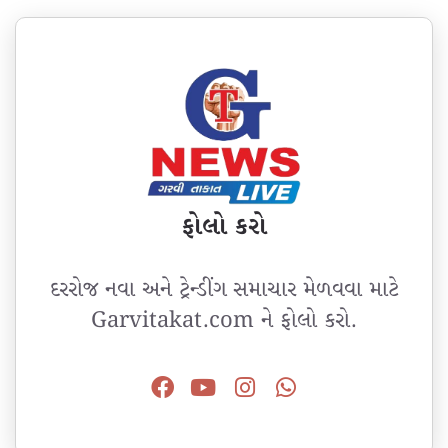
ફોલો કરો
દરરોજ નવા અને ટ્રેન્ડીંગ સમાચાર મેળવવા માટે
Garvitakat.com ને ફોલો કરો.