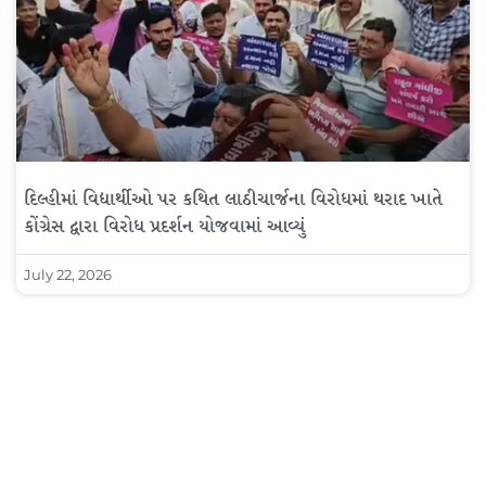
દિલ્હીમાં વિદ્યાર્થીઓ પર કથિત લાઠીચાર્જના વિરોધમાં થરાદ ખાતે
કોંગ્રેસ દ્વારા વિરોધ પ્રદર્શન યોજવામાં આવ્યું
July 22, 2026