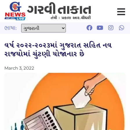
ભાષા:
વર્ષ ૨૦૨૨-૨૦૨૩માં ગુજરાત સહિત નવ
રાજયોમાં ચુંટણી યોજાનાર છે
March 3, 2022