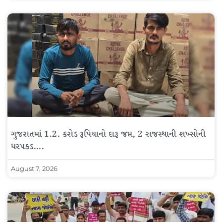
ગુજરાતમાં 1.2. કરોડ રૂપિયાનો દારૂ જપ્ત, 2 રાજસ્થાની શખ્સોની
ધરપકડ….
August 7, 2026