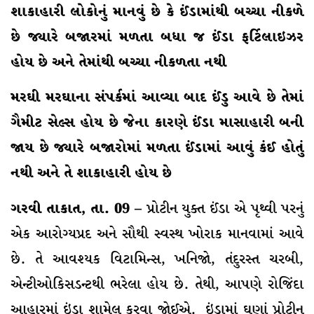
શાકાહારી લોકોનું માનવું છે કે ઈંડામાંથી બચ્ચા નીકળે
છે જ્યારે બજારમાં મળતા બધા જ ઈંડા ફર્ટિલાઇઝર
હોય છે અને તેમાંથી બચ્ચા નીકળતા નથી
મરઘી મરઘાના સંપર્કમાં આવ્યા બાદ ઈંડુ આવે છે તેમાં
ગૈમીટ સેલ્સ હોય છે જેના કારણે ઈંડા માસાહારી બની
જાય છે જ્યારે બજારોમાં મળતા ઈંડામાં આવું કંઈ હોતું
નથી અને તે શાકાહારી હોય છે
ગરવી તાકાત, તા. 09 –
પ્રોટીન યુક્ત ઈંડા એ પૃથ્વી પરનું
એક આરોગ્યપ્રદ અને સૌથી સ્વસ્થ ખોરાક માનવામાં આવે
છે. તે આવશ્યક વિટામિન્સ, ખનિજો, તંદુરસ્ત ચરબી,
એન્ટીઓકિસડન્ટથી ભરેલા હોય છે. તેથી, આપણે રોજિંદા
આહારમાં ઇંડા શામેલ કરવા જોઈએ. ઇંડામાં ઘણાં પ્રોટીન