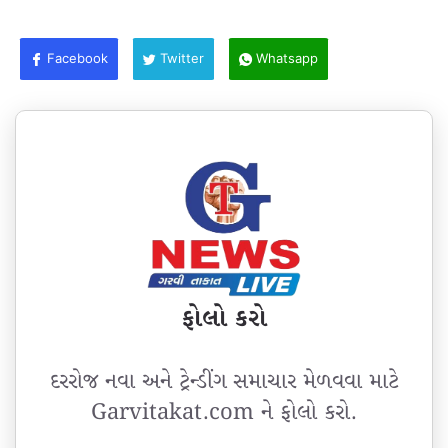
Facebook
Twitter
Whatsapp
ફોલો કરો
દરરોજ નવા અને ટ્રેન્ડીંગ સમાચાર મેળવવા માટે
Garvitakat.com ને ફોલો કરો.