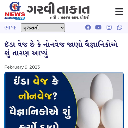
ભાષા:
ઇંડા વેજ છે કે નોનવેજ જાણો વૈજ્ઞાનિકોએ
શું તારણ આપ્યું
February 9, 2023