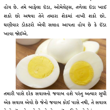
હોય છે. તમે બાફેલા ઇંડા, ઓમેલેટ્સ, તળેલા ઇંડા ખાઈ
શકો છો અથવા તેને તમારા શેકમાં નાખી શકો છો.
ઘણીવાર ડોકટરો એવી સલાહ આપતા હોય છે કે ઈંડા
ખાવા જોઈએ.
તમારી પાસે દરેક સવાલનો જવાબ હશે પરંતુ અત્યાર સુધી
એક સવાલ એવો છે જેનો જવાબ કોઈ પાસે નથી, તે સવાલ