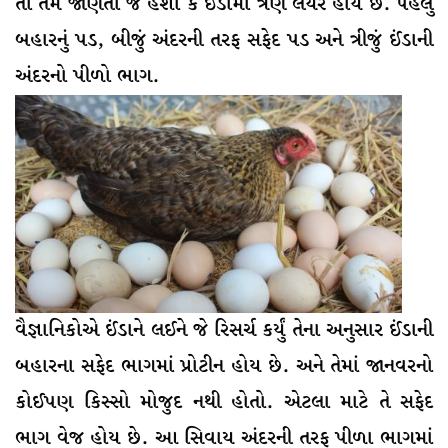
તો તમે જાણતા જ હશો કે ઈંડામાં ત્રણ લેયર હોય છે. પહેલું
બહારનું પડ, બીજું અંદરની તરફ સફેદ પડ અને ત્રીજું ઈંડાની
અંદરનો પીળો ભાગ.
વૈજ્ઞાનિકોએ ઈંડાને લઈને જે રિસર્ચ કર્યું તેના અનુસાર ઈંડાની
બહારના સફેદ ભાગમાં પ્રોટીન હોય છે. અને તેમાં જાનવરનો
કોઈપણ કિસ્સો મોજુદ નથી હોતો. એટલા માટે તે સફેદ
ભાગ વેજ હોય છે. આ સિવાય અંદરની તરફ પીળા ભાગમાં