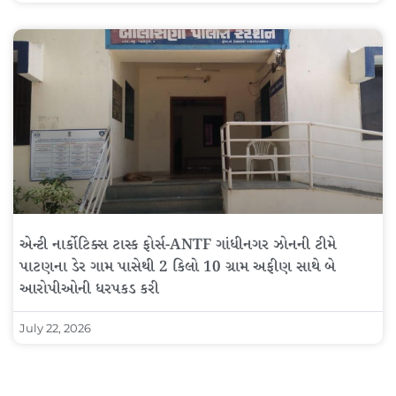
એન્ટી નાર્કોટિક્સ ટાસ્ક ફોર્સ-ANTF ગાંધીનગર ઝોનની ટીમે
પાટણના ડેર ગામ પાસેથી 2 કિલો 10 ગ્રામ અફીણ સાથે બે
આરોપીઓની ધરપકડ કરી
July 22, 2026