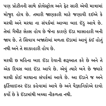
પણ પ્રોટીનની સાથે કોલેસ્ટ્રોલ અને ફેટ સારી એવી માત્રામાં
મોજુદ હોય છે. તમારી જાણકારી માટે જણાવી દઈએ કે
મરઘી અને મરઘા ના સંપર્કમાં આવ્યા બાદ ઈંડુ આવે છે.
તેમાં ગૈમીટ સેલ્સ હોય છે જેના કારણે ઈંડા માસાહારી બની
જાય છે. તે સિવાય બજારોમાં મળતા ઈંડામાં આવું કંઈ હોતું
નથી અને તે શાકાહારી હોય છે.
મરઘી છ મહિના બાદ ઈંડા દેવાની શરૂઆત કરે છે અને તે
એક દિવસ બાદ ઈંડા આપે છે. એવું ત્યારે બને છે જ્યારે
મરઘી કોઈ મરઘાના સંપર્કમાં આવે છે. આ ઈંડાને જ અને
ફર્ટિલાઇઝર ઈંડા કહેવામાં આવે છે અને વૈજ્ઞાનિકોએ દાવો
કર્યો છે કે ઈંડામાંથી બચ્ચા નીકળતા નથી.