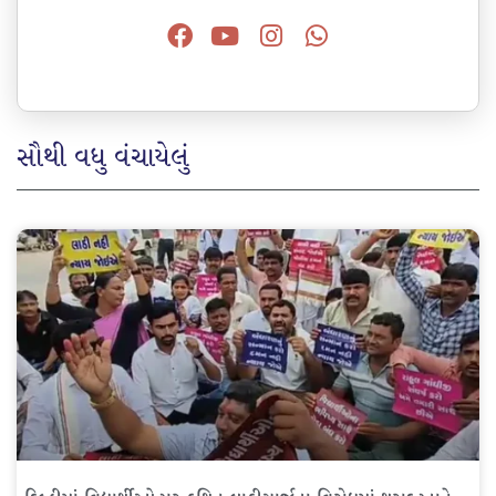
સૌથી વધુ વંચાયેલું