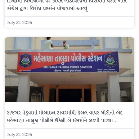
દિલ્હીમાં વિદ્યાર્થીઓ પર કથિત લાઠીચાર્જના વિરોધમાં થરાદ ખાતે
કોંગ્રેસ દ્વારા વિરોધ પ્રદર્શન યોજવામાં આવ્યું
July 22, 2026
રાજગર હેડુવામાં મોબાઇલ ટાવરમાંથી કેબલ વાયર ચોરીનો ભેદ
મહેસાણા તાલુકા પોલીસે ઉકેલી બે ઈસમોને ઝડપી પાડ્યા…
July 22, 2026