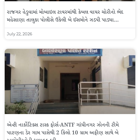
રાજગર હેડુવામાં મોબાઇલ ટાવરમાંથી કેબલ વાયર ચોરીનો ભેદ
મહેસાણા તાલુકા પોલીસે ઉકેલી બે ઈસમોને ઝડપી પાડ્યા…
July 22, 2026
એન્ટી નાર્કોટિક્સ ટાસ્ક ફોર્સ-ANTF ગાંધીનગર ઝોનની ટીમે
પાટણના ડેર ગામ પાસેથી 2 કિલો 10 ગ્રામ અફીણ સાથે બે