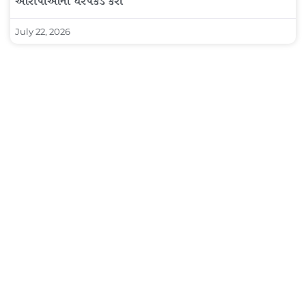
આરોપીઓની ધરપકડ કરી
July 22, 2026