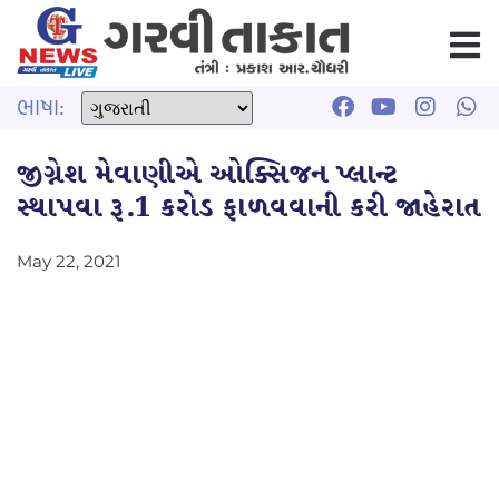
ભાષા:
જીગ્નેશ મેવાણીએ ઓક્સિજન પ્લાન્ટ
સ્થાપવા રૂ.1 કરોડ ફાળવવાની કરી જાહેરાત
May 22, 2021