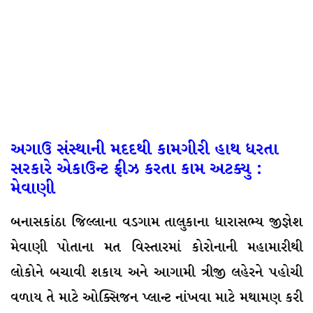
અગાઉ સંસ્થાની મદદથી કામગીરી હાથ ધરતા
સરકારે એકાઉન્ટ ફ્રીઝ કરતા કામ અટક્યુ :
મેવાણી
બનાસકાંઠા જિલ્લાના વડગામ તાલુકાના ધારાસભ્ય જીજ્ઞેશ
મેવાણી પોતાના મત વિસ્તારમાં કોરોનાની મહામારીથી
લોકોને બચાવી શકાય અને આગામી ત્રીજી લહેરને પહોચી
વળાય તે માટે ઓક્સિજન પ્લાન્ટ નાંખવા માટે મથામણ કરી