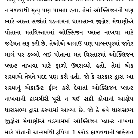
ન મળવાથી મૃત્યુ પણ પામતા હતા. તેમાં ઓક્સિજનની પણ
ભારે અછત સર્જાતાં વડગામના ધારાસભ્ય જીગ્નેશ મેવાણીએ
પોતાના મતવિસ્તારમાં ઓક્સિજન પ્લાન્ટ નાખવા માટે
જહેમત શરૂ કરી છે. તેઓએ અગાઉ પણ પાલનપુરમાં જાહેર
માર્ગ પર ડબ્બો લઈ પોતાના મત વિસ્તારમાં ઓક્સિજન
પ્લાન્ટ નાખવા માટે ફાળો ઉઘરાવ્યો હતો. તેમાં એક
સંસ્થાએ તેમને મદદ પણ કરી હતી. જો કે સરકાર દ્વારા આ
સંસ્થાનું એકાઉન્ટ ફ્રીઝ કરી દેવાતાં ઓક્સિજન પ્લાન્ટ
નાખવાની કામગીરી પૂરી ન થઈ શકી હોવાનાં આક્ષેપ
ધારાસભ્ય દ્વારા કરવામાં આવ્યા છે. જો કે હવે ધારાસભ્ય
જીજ્ઞેશ મેવાણીએ વડગામમાં ઓક્સિજન પ્લાન્ટ નાખવા
માટે પોતાની ગ્રાન્ટમાંથી રૂપિયા 1 કરોડ ફાળવવાની જાહેરાત