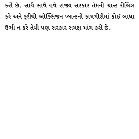
કરી છે. સાથે સાથે હવે રાજ્ય સરકાર તેમની ગ્રાન્ટ રીલિઝ
કરે અને ફરીથી ઓક્સિજન પ્લાન્ટની કામગીરીમાં કોઈ બાધા
ઉભી ન કરે તેવી પણ સરકાર સમક્ષ માંગ કરી છે.