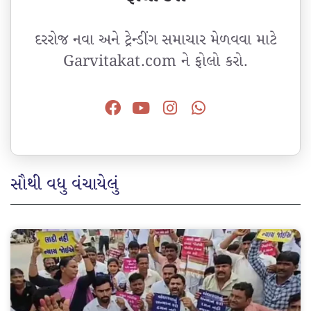
દરરોજ નવા અને ટ્રેન્ડીંગ સમાચાર મેળવવા માટે
Garvitakat.com ને ફોલો કરો.
સૌથી વધુ વંચાયેલું