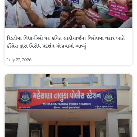
દિલ્હીમાં વિદ્યાર્થીઓ પર કથિત લાઠીચાર્જના વિરોધમાં થરાદ ખાતે
કોંગ્રેસ દ્વારા વિરોધ પ્રદર્શન યોજવામાં આવ્યું
July 22, 2026