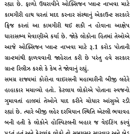
રહ્યા છે. ફાળો ઉઘરાવીને ઓક્સિજન પ્લાન્ટ નાખવા માટે
કામગીરી હાથ ધરતાં મદદ કરનાર સંસ્થાનું એકાઉન્ટ સરકારે
ફ્રિજ કરતાં આ કામગીરી થઈ શકી ન હોવાના આક્ષેપ
ધારાસભ્ય મેવાણીએ કર્યા છે. જોકે લોકોના હિતમાં તેઓએ
આજે ઓક્સિજન પ્લાન્ટ નાખવા માટે રૂ.1 કરોડ પોતાની
ગ્રાન્ટમાંથી ફાળવવાની જાહેરાત કરી છે પરંતુ હવે સરકાર
ગ્રાન્ટ રિલીઝ કરશે કે કેમ તે જોવાનું રહ્યું.
સમગ્ર રાજ્યમાં કોરોના વાઇરસની મહામારીની બીજી લહેરે
હાહાકાર મચાવ્યો હતો. કેટલાય લોકોએ પોતાના સ્વજનો
ગુમાવતાં હાલમાં તેઓને યાદ કરીને ચોધાર આંસુએ રડી
રહ્યાં છે. ત્યારે બીજી લહેર દરમિયાન સ્થિતિ એટલી ભયાવહ
બની હતી કે લોકોને હોસ્પિટલની બહાર જ વેઇટિંગ કરવું
પડતું હતું અને કેટલાંક લોકો તો સમયસર સારવાર અને બેડ