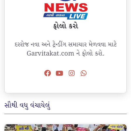
ફોલો કરો
દરરોજ નવા અને ટ્રેન્ડીંગ સમાચાર મેળવવા માટે
Garvitakat.com ને ફોલો કરો.
સૌથી વધુ વંચાયેલું