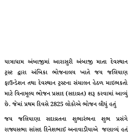
યાત્રાધામ અંબાજીમાં આરાસુરી અંબાજી માતા દેવસ્થાન
ટ્રસ્ટ દ્વારા અંબિકા ભોજનાલય ખાતે જય જલિયાણ
ફાઉન્ડેશન તથા દેવસ્થાન ટ્રસ્ટના સંચાલન હેઠળ માઇભકતો
માટે વિનામૂલ્ય ભોજન પ્રસાદ (સદાવ્રત) શરૂ કરવામાં આવ્યું
છે. જેમાં પ્રથમ દિવસે 2825 લોકોએ ભોજન લીધું હતું
જય જલિયાણા સદાવ્રતના શુભારંભના શુભ પ્રસંગે
રાજ્યસભા સાંસદ દિનેશભાઈ અનાવાડીયાએ જણાવ્યું હતું