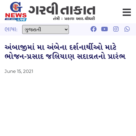
ભાષા:
અંબાજીમાં મા અંબેના દર્શનાર્થીઓ માટે
ભોજન-પ્રસાદ જલિયાણ સદાવ્રતનો પ્રારંભ
June 15, 2021