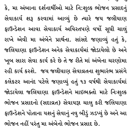
કે, મા અંબાના દર્શનાર્થીઓ માટે નિ:શુલ્ક ભોજન પ્રસાદનું
સેવાકાર્ય શરૂ કરવામાં આવ્યું છે ત્યારે જય જલીયાણ‌
ફાઉન્ડેશન આવા સેવાકાર્ય અવિરતપણે વર્ષો સૂધી ચાલું
રાખે એવી મા અંબેને પ્રાર્થના. સાંસદે જણાવ્યું હતું કે,
જલિયાણા ફાઉન્ડેશન અનેક સેવાકાર્યમાં જોડાયેલો છે અને
ખૂબ સારા સેવા કાર્ય કરે છે તે જ રીતે માં અંબેના ચરણોમા
રહી કાર્ય કરશે. જય જલીયાણ‌ સેવાવ્રતના શુભારંભ પ્રસંગે
કલેકટર આનંદ પટેલે જણાવ્યું હતું ૧૩ વર્ષથી સેવાકાર્યમાં
જોડાયેલા જલિયાણા ફાઉન્ડેશને માઇભક્તો માટે નિઃશુલ્ક
ભોજન પ્રસાદનો (સદાવ્રત) સેવાયજ્ઞ ચાલુ કરી જલિયાણા
ફાઉન્ડેશને પોતાના યશનું સેવાનું નવુ બીડું ઝડપ્યું છે અને આ
ભોજન નહીં પરંતુ મા અંબેનો ભોજન પ્રસાદ છે.