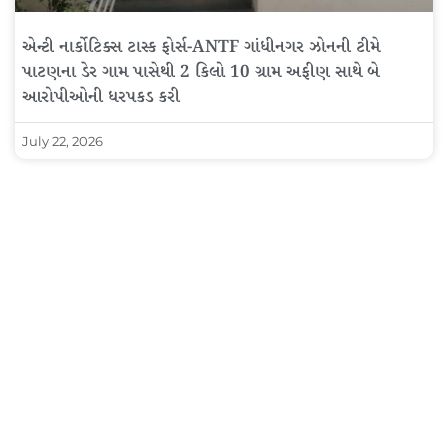
એન્ટી નાર્કોટિક્સ ટાસ્ક ફોર્સ-ANTF ગાંધીનગર ઝોનની ટીમે
પાટણના ડેર ગામ પાસેથી 2 કિલો 10 ગ્રામ અફીણ સાથે બે
આરોપીઓની ધરપકડ કરી
July 22, 2026