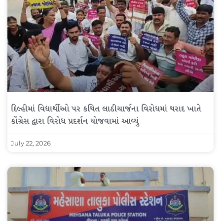
દિલ્હીમાં વિદ્યાર્થીઓ પર કથિત લાઠીચાર્જના વિરોધમાં થરાદ ખાતે
કોંગ્રેસ દ્વારા વિરોધ પ્રદર્શન યોજવામાં આવ્યું
July 22, 2026