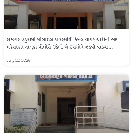
રાજગર હેડુવામાં મોબાઇલ ટાવરમાંથી કેબલ વાયર ચોરીનો ભેદ
મહેસાણા તાલુકા પોલીસે ઉકેલી બે ઈસમોને ઝડપી પાડ્યા…
July 22, 2026