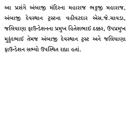
આ પ્રસંગે અંબાજી મંદિરના મહારાજ ભટ્ટજી મહારાજ,
અંબાજી દેવસ્થાન ટ્રસ્ટના વહીવટદાર એસ.જે.ચાવડા,
જલિયાણા ફાઉન્ડેશનના પ્રમુખ હિતેશભાઈ ઠક્કર, ઉપપ્રમુખ
મુકુંદભાઈ તેમજ અંબાજી દેવસ્થાન ટ્રસ્ટ અને જલિયાણા
ફાઉન્ડેશન સભ્યો ઉપસ્થિત રહ્યા હતાં.