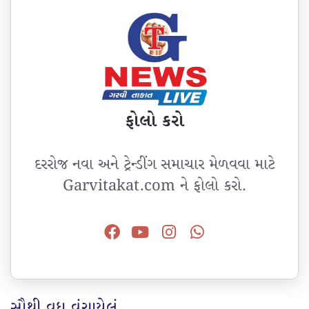
ફોલો કરો
દરરોજ નવા અને ટ્રેન્ડીંગ સમાચાર મેળવવા માટે
Garvitakat.com ને ફોલો કરો.
સૌથી વધુ વંચાયેલું