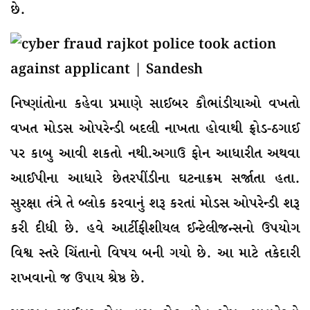
છે.
નિષ્ણાંતોના કહેવા પ્રમાણે સાઈબર કૌભાંડીયાઓ વખતો
વખત મોડસ ઓપરેન્ડી બદલી નાખતા હોવાથી ફ્રોડ-ઠગાઈ
પર કાબુ આવી શકતો નથી.અગાઉ ફોન આધારીત અથવા
આઈપીના આધારે છેતરપીંડીના ઘટનાક્રમ સર્જાતા હતા.
સુરક્ષા તંત્રે તે બ્લોક કરવાનું શરૂ કરતાં મોડસ ઓપરેન્ડી શરૂ
કરી દીધી છે. હવે આર્ટીફીશીયલ ઈન્ટેલીજન્સનો ઉપયોગ
વિશ્વ સ્તરે ચિંતાનો વિષય બની ગયો છે. આ માટે તકેદારી
રાખવાનો જ ઉપાય શ્રેષ્ઠ છે.