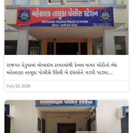
રાજગર હેડુવામાં મોબાઇલ ટાવરમાંથી કેબલ વાયર ચોરીનો ભેદ
મહેસાણા તાલુકા પોલીસે ઉકેલી બે ઈસમોને ઝડપી પાડ્યા…
July 22, 2026