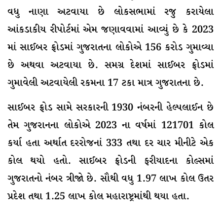
વધુ નાણા અટવાયા છે લોકસભામાં રજુ કરાયેલા
આંકડાકીય રીપોર્ટમાં એમ જણાવવામાં આવ્યું છે કે 2023
માં સાઈબર ફ્રોડમાં ગુજરાતના લોકોએ 156 કરોડ ગુમાવ્યા
છે અથવા અટવાયા છે. સમગ્ર દેશમાં સાઈબર ફ્રોડમાં
ગુમાવેલી અટવાયેલી રકમના 17 ટકા માત્ર ગુજરાતના છે.
સાઈબર ફ્રોડ સામે સરકારની 1930 નંબરની હેલ્પલાઈન છે
તેમ ગુજરાનના લોકોએ 2023 ના વર્ષમાં 121701 કોલ
કર્યા હતા અર્થાત દરરોજનાં 333 તથા દર ચાર મીનીટે એક
કોલ થયો હતો. સાઈબર ફ્રોડની ફરીયાદના કોલ્સમાં
ગુજરાતનો નંબર ત્રીજો છે. સૌથી વધુ 1.97 લાખ કોલ ઉતર
પ્રદેશ તથા 1.25 લાખ કોલ મહારાષ્ટ્રમાંથી થયા હતા.