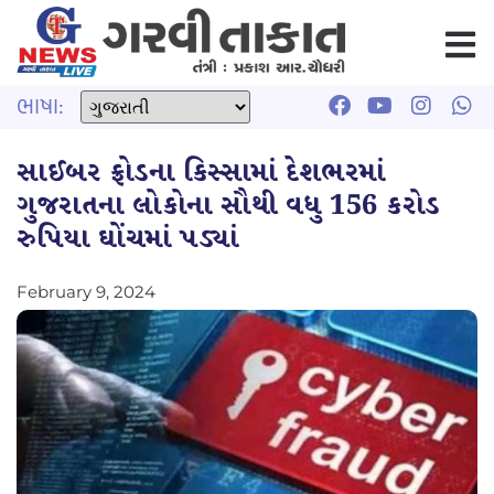
ભાષા:
સાઈબર ફ્રોડના કિસ્સામાં દેશભરમાં
ગુજરાતના લોકોના સૌથી વધુ 156 કરોડ
રુપિયા ઘોંચમાં પડ્યાં
February 9, 2024