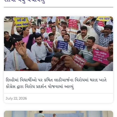
દિલ્હીમાં વિદ્યાર્થીઓ પર કથિત લાઠીચાર્જના વિરોધમાં થરાદ ખાતે
કોંગ્રેસ દ્વારા વિરોધ પ્રદર્શન યોજવામાં આવ્યું
July 22, 2026