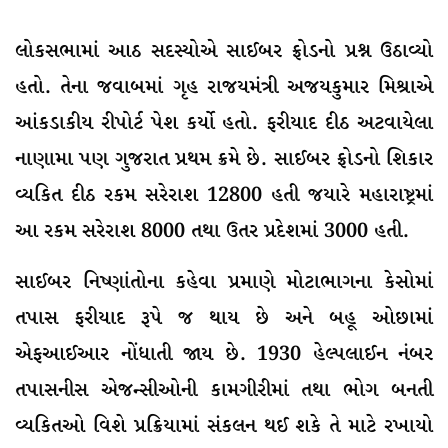
લોકસભામાં આઠ સદસ્યોએ સાઈબર ફ્રોડનો પ્રશ્ન ઉઠાવ્યો
હતો. તેના જવાબમાં ગૃહ રાજયમંત્રી અજયકુમાર મિશ્રાએ
આંકડાકીય રીપોર્ટ પેશ કર્યો હતો. ફરીયાદ દીઠ અટવાયેલા
નાણામા પણ ગુજરાત પ્રથમ ક્રમે છે. સાઈબર ફ્રોડનો શિકાર
વ્યકિત દીઠ રકમ સરેરાશ 12800 હતી જયારે મહારાષ્ટ્રમાં
આ રકમ સરેરાશ 8000 તથા ઉતર પ્રદેશમાં 3000 હતી.
સાઈબર નિષ્ણાંતોના કહેવા પ્રમાણે મોટાભાગના કેસોમાં
તપાસ ફરીયાદ રૂપે જ થાય છે અને બહૂ ઓછામાં
એફઆઈઆર નોંધાતી જાય છે. 1930 હેલ્પલાઈન નંબર
તપાસનીસ એજન્સીઓની કામગીરીમાં તથા ભોગ બનતી
વ્યકિતઓ વિશે પ્રક્રિયામાં સંકલન થઈ શકે તે માટે રખાયો