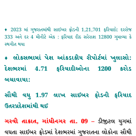
♦ 2023 માં ગુજરાતમાંથી સાઈબર ફ્રોડની 1,21,701 ફરિયાદો: દરરોજ
333 અને દર 4 મીનીટે એક : ફરિયાદ દીઠ સરેરાશ 12800 ગુમાવ્યા કે
સ્થગીત થયા
♦ લોકસભામાં પેશ આંકડાકીય રીપોર્ટમાં ખુલાસો:
દેશભરમાં 4.71 ફરિયાદીઓના 1200 કરોડ
બચાવાયા:
સૌથી વધુ 1.97 લાખ સાઈબર ફ્રોડની ફરિયાદ
ઉતરપ્રદેશમાંથી થઈ
ગરવી તાકાત, ગાંધીનગર તા. 09 –
ડીજીટલ યુગમાં
વધતા સાઈબર ફ્રોડમાં દેશભરમાં ગુજરાતના લોકોના સૌથી