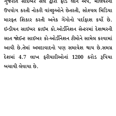
ગુજરાત સાઈબર સેલ દ્વારા ફ્રોડ લોન એપ, માલવેરનો
ઉપયોગ કરતી નોકરી વાંચ્છુઓને છેતરતી, સોશ્યલ મિડિયા
મારફત શિકાર કરતી અનેક ગેંગોનો પર્દાફાશ કર્યો છે.
ઈન્ડીયન સાઈબર ક્રાઈમ કો.ઓર્ડીનેશન સેન્ટરમાં દેશભરની
સાત જોઈન્ટ સાઈબર કો-ઓર્ડીનેશન ટીમોને સામેલ કરવામાં
આવી છે.તેમાં અમદાવાદનો પણ સમાવેશ થાય છે.સમગ્ર
દેશમાં 4.7 લાખ ફરીયાદીઓનાં 1200 કરોડ રૂપિયા
બચાવી લેવાયા છે.