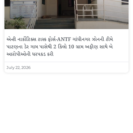
એન્ટી નાર્કોટિક્સ ટાસ્ક ફોર્સ-ANTF ગાંધીનગર ઝોનની ટીમે
પાટણના ડેર ગામ પાસેથી 2 કિલો 10 ગ્રામ અફીણ સાથે બે
આરોપીઓની ધરપકડ કરી
July 22, 2026