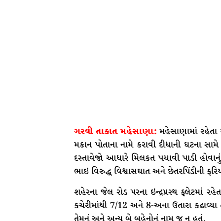
ગરવી તાકાત મહેસાણા:
મહેસાણામાં રહેતા 
મકાન પોતાના નામે કરાવી દીધાની ઘટના સા
દસ્તાવેજો આધારે મિલકત પચાવી પાડી હોવા
ભાઇ વિરુદ્ધ વિશ્વાસઘાત અને છેતરપિંડીની ફરિય
શહેરના જેલ રોડ પરના ઇન્દ્રપ્રસ્થ ફ્લેટમાં
કચેરીમાંથી 7/12 અને 8-અના ઉતારા કઢાવ્યા ત
તેમનું અને અન્ય બે બહેનોનું નામ જ ન હતું.