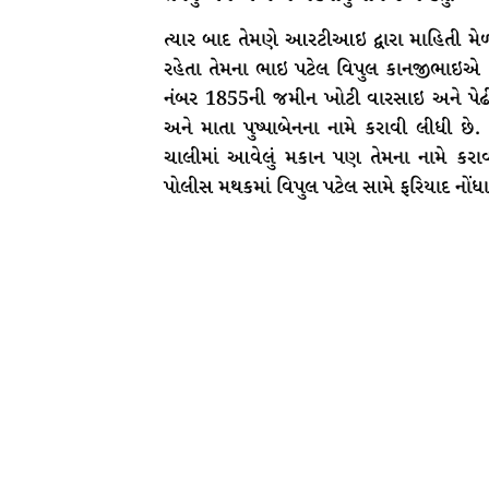
ત્યાર બાદ તેમણે આરટીઆઇ દ્વારા માહિતી મે
રહેતા તેમના ભાઇ પટેલ વિપુલ કાનજીભાઇએ
નંબર 1855ની જમીન ખોટી વારસાઇ અને પેઢ
અને માતા પુષ્પાબેનના નામે કરાવી લીધી છે
ચાલીમાં આવેલું મકાન પણ તેમના નામે કરાવ
પોલીસ મથકમાં વિપુલ પટેલ સામે ફરિયાદ નોંધ