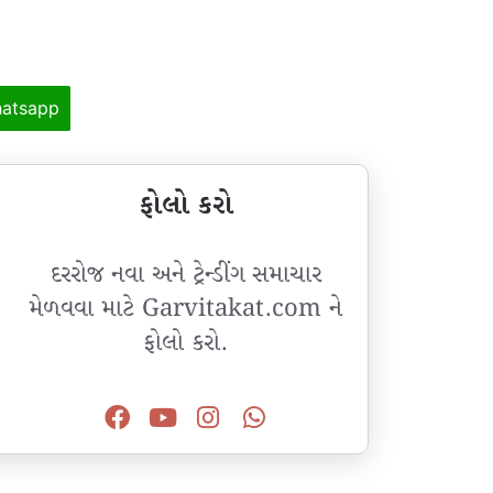
atsapp
ફોલો કરો
દરરોજ નવા અને ટ્રેન્ડીંગ સમાચાર
મેળવવા માટે Garvitakat.com ને
ફોલો કરો.