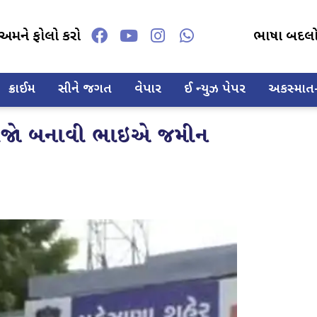
અમને ફોલો કરો
ભાષા બદલ
ક્રાઈમ
સીને જગત
વેપાર
ઈ ન્યુઝ પેપર
અકસ્માત-દ
ાવેજો બનાવી ભાઇએ જમીન