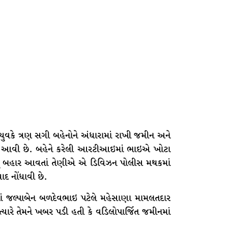
યુવકે ત્રણ સગી બહેનોને અંધારામાં રાખી જમીન અને
મે આવી છે. બહેને કરેલી આરટીઆઇમાં ભાઇએ ખોટા
નું બહાર આવતાં તેણીએ એ ડિવિઝન પોલીસ મથકમાં
ાદ નોંધાવી છે.
 રહેતાં જલ્પાબેન બળદેવભાઇ પટેલે મહેસાણા મામલતદાર
્યારે તેમને ખબર પડી હતી કે વડિલોપાર્જિત જમીનમાં