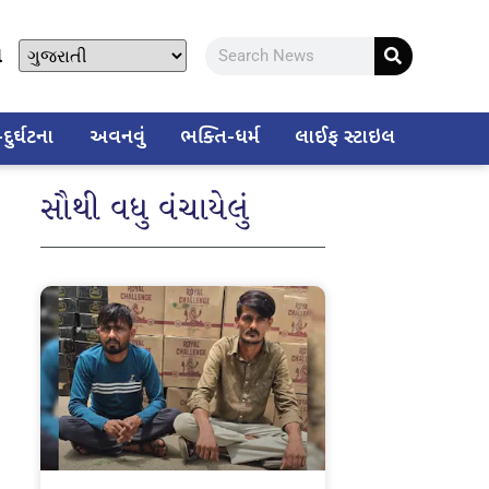
ો
ુર્ઘટના
અવનવું
ભક્તિ-ધર્મ
લાઈફ સ્ટાઇલ
સૌથી વધુ વંચાયેલું