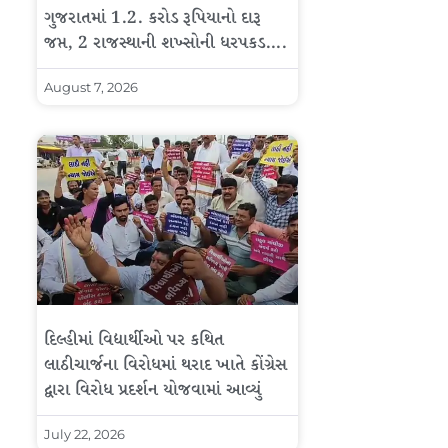
ગુજરાતમાં 1.2. કરોડ રૂપિયાનો દારૂ
જપ્ત, 2 રાજસ્થાની શખ્સોની ધરપકડ….
August 7, 2026
દિલ્હીમાં વિદ્યાર્થીઓ પર કથિત
લાઠીચાર્જના વિરોધમાં થરાદ ખાતે કોંગ્રેસ
દ્વારા વિરોધ પ્રદર્શન યોજવામાં આવ્યું
July 22, 2026