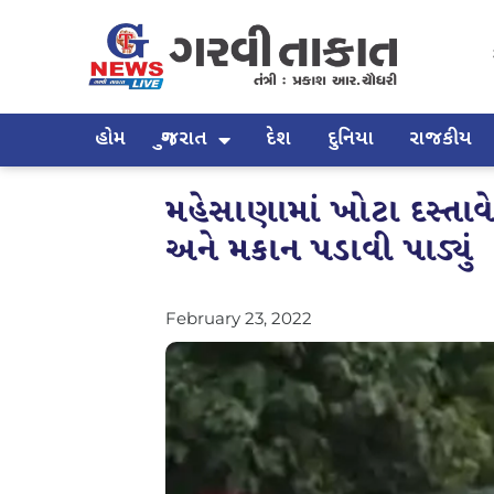
હોમ
ગુજરાત
દેશ
દુનિયા
રાજકીય
મહેસાણામાં ખોટા દસ્ત
અને મકાન પડાવી પાડ્યું
February 23, 2022