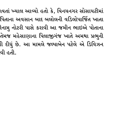
ળવતાં ખ્યાલ આવ્યો હતો કે, વિનયનગર સોસાયટીમાં
 પિતાના અવસાન બાદ બલોલની વડિલોપાર્જિત ખાતા
ીનામુ નોટરી પાસે કરાવી આ જમીન ભાઇએ પોતાના
. તેમજ મહેસાણાના પિલાજીગંજ ખાતે અમથા પ્રભુની
ી દીધું છે. આ મામલે જલ્પાબેન પટેલે એ ડિવિઝન
ાવી હતી.