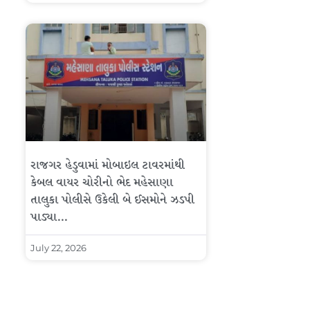
રાજગર હેડુવામાં મોબાઇલ ટાવરમાંથી
કેબલ વાયર ચોરીનો ભેદ મહેસાણા
તાલુકા પોલીસે ઉકેલી બે ઈસમોને ઝડપી
પાડ્યા…
July 22, 2026